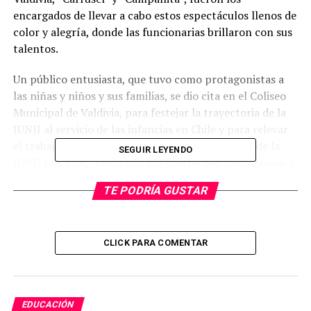
encargados de llevar a cabo estos espectáculos llenos de
color y alegría, donde las funcionarias brillaron con sus
talentos.
Un público entusiasta, que tuvo como protagonistas a
las niñas y niños y sus familias, se dio cita en el Coliseo
Municipal de Valdivia, para festejar la trayectoria de la
JUNJI al servicio de las infancias en Chile y para relevar
el trabajo que se realiza a nivel regional a través de la
SEGUIR LEYENDO
JUNJI Los Ríos, quien, con sus más de 600 funcionarias y
funcionarios, entrega educación inicial a niñas y niños
TE PODRÍA GUSTAR
de todo el territorio regional, poniendo a disposición
una oferta programática diversa y pertinente en las 12
comunas de Los Ríos.
CLICK PARA COMENTAR
La actividad fue presidida por nuestra directora
regional, Marianne Miller, y contó con la participación
de diversas autoridades regionales, entre ellas, el
EDUCACIÓN
delegado presidencial, Jorge Alvial, el seremi de