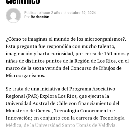
científico
agua. Este plan contempla también el acceso a otras
de enero de 2026 recibió oficialmente el Informe CIC
instalaciones como
Cuesta Soto
, el
Laboratorio de
N°19 de la Contraloría, el cual señalaba la eventual
Publicado
hace 2 años
el
octubre 29, 2024
Análisis de Calidad
y la
Estación Depuradora de
existencia de un funcionario inhabilitado para trabajar
Por
Redacción
Aguas Servidas de Valdivia
.
con menores en un establecimiento educacional.
En lo que va del año,
más de 150 personas
de
una
Desde el SLEP indicaron que, tras verificar la identidad
¿Cómo te imaginas el mundo de los microorganismos?.
decena de instituciones educativas
de la región de Los
del involucrado, se constató que en abril de 2025 ya se
Esta pregunta fue respondida con mucho talento,
Ríos han participado en estas actividades, que buscan
había instruido un proceso administrativo disciplinario,
imaginación y harta curiosidad, por cerca de 150 niños y
fortalecer el vínculo entre la empresa sanitaria y la
durante el cual se suspendieron las remuneraciones y se
niñas de distintos puntos de la Región de Los Ríos, en el
comunidad local
procedió a la destitución del funcionario.
marco de la sexta versión del Concurso de Dibujos de
Microorganismos.
Post Views:
208
Asimismo, precisaron que dicha persona no prestó
servicios en establecimientos educacionales
Se trata de una iniciativa del Programa Asociativo
dependientes del SLEP desde el traspaso de la educación
Regional (PAR) Explora Los Ríos, que ejecuta la
pública en la provincia.
Universidad Austral de Chile con financiamiento del
Ministerio de Ciencia, Tecnología Conocimiento e
Finalmente, el Servicio Local de Educación Pública de
Innovación; en conjunto con la carrera de Tecnología
Valdivia reafirmó su compromiso con el cumplimiento
Médica, de la Universidad Santo Tomás de Valdivia.
de la normativa vigente y con la protección de la