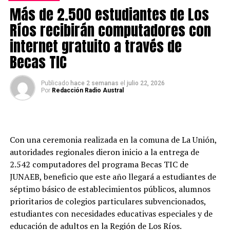
Más de 2.500 estudiantes de Los
Educación, Juan Pablo Gerter, el seremi de Desarrollo
Social y Familia, Roberto Giubergia, el Seremi de las
Ríos recibirán computadores con
Culturas, las Artes y el Patrimonio, Óscar Mendoza y la
internet gratuito a través de
Seremi de Energía, Claudia Lopetegui. Asimismo,
Becas TIC
asistieron representantes de otros servicios públicos, y
funcionarias y funcionarios de la institución.
Publicado
hace 2 semanas
el
julio 22, 2026
Por
Redacción Radio Austral
La directora regional de la Junji Los Ríos, Marianne
Miller, manifestó su orgullo y gratitud por estar hoy
liderando la institución de primera infancia en la región
y destacó que la misión de la JUNJI no sería posible sin el
Con una ceremonia realizada en la comuna de La Unión,
trabajo coordinado y mancomunado que hemos
autoridades regionales dieron inicio a la entrega de
construido con autoridades regionales, provinciales y
2.542 computadores del programa Becas TIC de
comunales, permitiendo que actualmente tengamos 122
JUNAEB, beneficio que este año llegará a estudiantes de
programas educativos que brindan atención y bienestar
séptimo básico de establecimientos públicos, alumnos
integral.
prioritarios de colegios particulares subvencionados,
“Diversos estudios internacionales respaldan que la
estudiantes con necesidades educativas especiales y de
educación inicial es esencial para el desarrollo de niñas y
educación de adultos en la Región de Los Ríos.