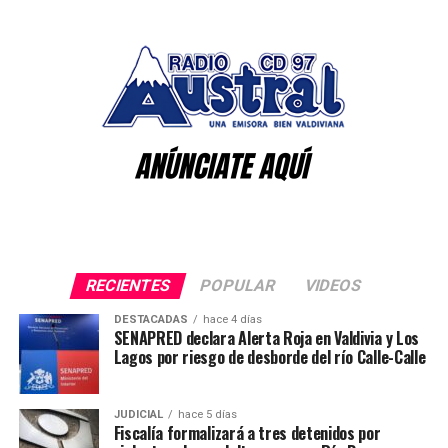
y el estrés excesivo.
Saesa esta semana anunció que no se plegaría al
mecanismo compensatorio, pues ya había iniciado
Inspirada en el trágico caso de Karin, una trabajadora
acciones desde el primer día de las emergencias para
que se quitó la vida tras sufrir acoso laboral, esta ley
compensar a sus clientes.
establece medidas claras para prevenir y sancionar el
acoso psicológico en el lugar de trabajo.
Post Views:
1.243
La Ley Karin obliga a las empresas a implementar
políticas de prevención del acoso laboral, crear
protocolos de denuncia y actuación, y fomentar un
entorno laboral respetuoso y seguro. Sin embargo,
cumplir con la ley no es suficiente para abordar todos
RECIENTES
POPULAR
VIDEOS
los desafíos relacionados con la salud mental en el
trabajo.
DESTACADAS
hace 4 días
SENAPRED declara Alerta Roja en Valdivia y Los
Lagos por riesgo de desborde del río Calle-Calle
“La Ley Karin proporciona un marco esencial para la
protección de los trabajadores, pero es responsabilidad
de las empresas ir más allá de lo exigido por la ley.
JUDICIAL
hace 5 días
Fiscalía formalizará a tres detenidos por
Adoptar un enfoque proactivo y preventivo en la