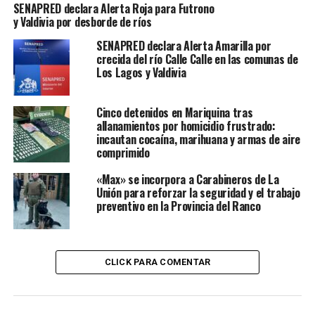
SENAPRED declara Alerta Roja para Futrono
y Valdivia por desborde de ríos
SIGUIENTE
PDI investiga femicidio frustrado contra adolescente de
SENAPRED declara Alerta Amarilla por
14 años en Los Lagos
crecida del río Calle Calle en las comunas de
Los Lagos y Valdivia
NO TE PIERDAS
Accidente de Tránsito en Valdivia: Conductor Huye tras
Atropello a Dos Personas
Cinco detenidos en Mariquina tras
allanamientos por homicidio frustrado:
incautan cocaína, marihuana y armas de aire
comprimido
Redacción Radio Austral
«Max» se incorpora a Carabineros de La
Unión para reforzar la seguridad y el trabajo
preventivo en la Provincia del Ranco
CLICK PARA COMENTAR