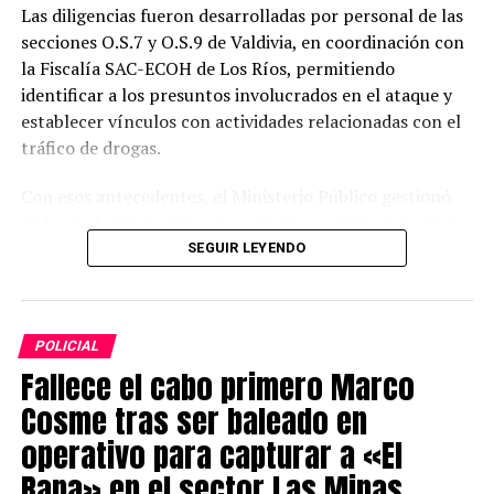
Las diligencias fueron desarrolladas por personal de las
secciones O.S.7 y O.S.9 de Valdivia, en coordinación con
la Fiscalía SAC-ECOH de Los Ríos, permitiendo
identificar a los presuntos involucrados en el ataque y
establecer vínculos con actividades relacionadas con el
tráfico de drogas.
Con esos antecedentes, el Ministerio Público gestionó
órdenes de detención y de entrada y registro para tres
domicilios ubicados en distintos sectores de la población
SEGUIR LEYENDO
San Francisco. El procedimiento contó con el apoyo del
G.O.P.E., C.O.P. y Centauro.
POLICIAL
Como resultado de los allanamientos, Carabineros
Fallece el cabo primero Marco
detuvo a cinco personas. Dos de ellas mantenían
órdenes de detención vigentes por los delitos de
Cosme tras ser baleado en
homicidio frustrado y tráfico de drogas en pequeñas
operativo para capturar a «El
cantidades.
Rana» en el sector Las Minas