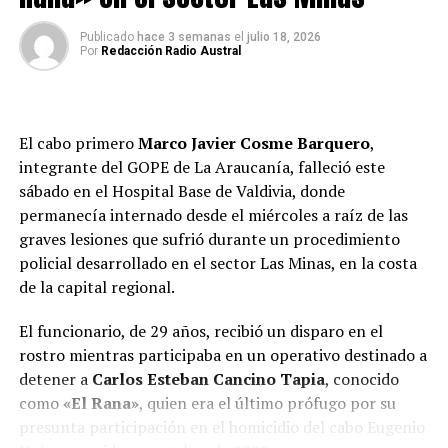
Durante el operativo se incautaron 353 envoltorios de
papel cuadriculado, 30 dosis de clorhidrato de cocaína,
Publicado
hace 3 semanas
el
julio 18, 2026
Por
Redacción Radio Austral
20 bolsas con marihuana elaborada, tres balanzas
digitales, cinco teléfonos celulares, un vehículo Nissan
Tiida y $31.510 en efectivo.
El cabo primero
Marco Javier Cosme Barquero
,
Además, los funcionarios encontraron dos pistolas de
integrante del GOPE de La Araucanía, falleció este
aire comprimido, un rifle de aire comprimido con mira
sábado en el Hospital Base de Valdivia, donde
telescópica, 15 balines de acero, una vaina percutada
permanecía internado desde el miércoles a raíz de las
calibre 9 milímetros y un cartucho sin percutar marca
graves lesiones que sufrió durante un procedimiento
CBC, elementos que serán incorporados como evidencia
policial desarrollado en el sector Las Minas, en la costa
en la investigación.
de la capital regional.
Por instrucción del Ministerio Público, los cinco
El funcionario, de 29 años, recibió un disparo en el
imputados fueron puestos a disposición del Juzgado de
rostro mientras participaba en un operativo destinado a
Garantía para su respectivo control de detención.
detener a
Carlos Esteban Cancino Tapia
, conocido
como
«El Rana»
, quien era el último prófugo por su
Desde Carabineros señalaron que el procedimiento
presunta participación en el homicidio del cabo Eugenio
permitió avanzar en el esclarecimiento del homicidio