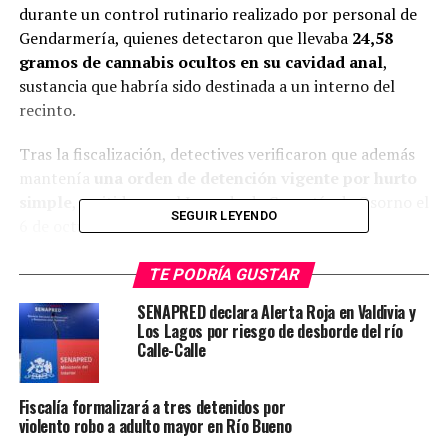
durante un control rutinario realizado por personal de
Gendarmería, quienes detectaron que llevaba
24,58
gramos de cannabis ocultos en su cavidad anal
,
sustancia que habría sido destinada a un interno del
recinto.
Tras la fiscalización, detectives verificaron que además
mantenía
una orden de detención vigente por hurto
simple
, emitida por el Juzgado de Garantía de Osorno el
SEGUIR LEYENDO
6 de octubre de 2021.
Por instrucciones del fiscal de turno, el individuo fue
TE PODRÍA GUSTAR
puesto a disposición del
Juzgado de Garantía de
SENAPRED declara Alerta Roja en Valdivia y
Valdivia
durante la jornada de este jueves, quedando
Los Lagos por riesgo de desborde del río
detenido tanto por la infracción a la Ley de Drogas
Calle-Calle
como por la orden pendiente que registraba.
Fiscalía formalizará a tres detenidos por
Post Views:
134
violento robo a adulto mayor en Río Bueno
TAGS
POLICIAL
REGION DE LOS RIOS
VALDIVIA