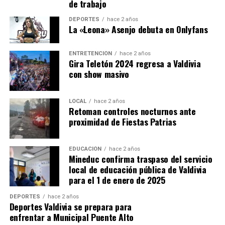
de trabajo
pidiendo por la salud del cabo primero Cosme”, expresó.
DEPORTES
hace 2 años
Procedimiento terminó con imputado
La «Leona» Asenjo debuta en Onlyfans
detenido
ENTRETENCIÓN
hace 2 años
Gira Teletón 2024 regresa a Valdivia
El operativo se desarrolló durante la tarde del miércoles
con show masivo
15 de julio en una vivienda ubicada en el sector Las
Minas, donde personal del Grupo de Operaciones
Policiales Especiales (GOPE) intentaba concretar la
LOCAL
hace 2 años
Retoman controles nocturnos ante
captura de Carlos Cancino Tapia.
proximidad de Fiestas Patrias
Según los antecedentes investigativos, el sujeto era
buscado por su presunta participación en el homicidio
EDUCACIÓN
hace 2 años
Mineduc confirma traspaso del servicio
del suboficial mayor Eugenio Naín, funcionario
local de educación pública de Valdivia
asesinado en una emboscada registrada en la Ruta 5 Sur,
para el 1 de enero de 2025
sector Metrenco, en Padre Las Casas.
DEPORTES
hace 2 años
Deportes Valdivia se prepara para
Durante el enfrentamiento, Cancino Tapia también
enfrentar a Municipal Puente Alto
resultó herido y fue trasladado hasta el Hospital Base de