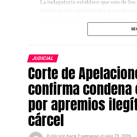
La indagatoria establece que uno de lo
adulto mayor, mientras los otros dos p
ejecutar el delito y facilitar la huida.
SE
Las diligencias investigativas fueron de
Policial (SIP) de Carabineros, cuyo traba
responsables mediante el análisis de cá
antecedentes recopilados durante la inv
JUDICIAL
Corte de Apelacion
Los tres detenidos comparecieron este v
para el control de detención. Sin embargo
confirma condena
resolvió ampliar la detención hasta este
formalizará la investigación y solicitar
por apremios ilegí
Post Views:
5
cárcel
Publicado
hace 2 semanas
el
julio 23, 2026