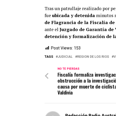
Tras un patrullaje realizado por p
fue
ubicada y detenida
minutos má
de Flagrancia de la Fiscalía de
ante el
Juzgado de Garantía de 
detención y formalización de l
Post Views:
153
TAGS
JUDICIAL
REGION DE LOS RIOS
V
NO TE PIERDAS
Fiscalía formaliza investiga
obstrucción a la investigaci
causa por muerte de ciclist
Valdivia
Redacción Radio Austra