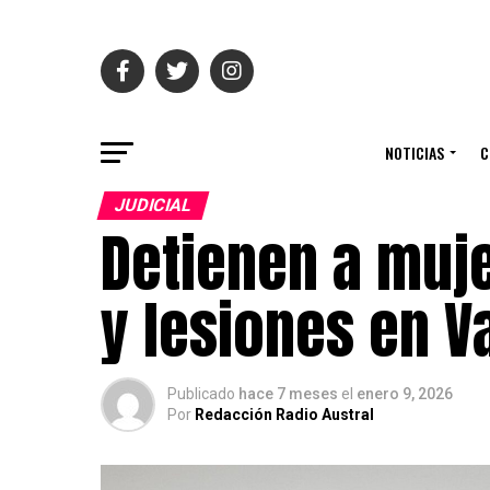
NOTICIAS
C
JUDICIAL
Detienen a muje
y lesiones en V
Publicado
hace 7 meses
el
enero 9, 2026
Por
Redacción Radio Austral