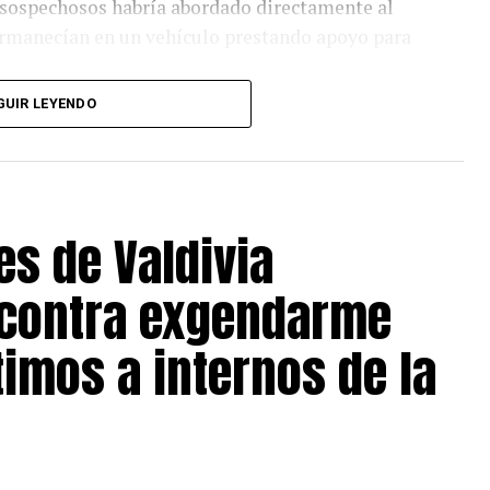
s sospechosos habría abordado directamente al
ermanecían en un vehículo prestando apoyo para
GUIR LEYENDO
sarrolladas por la Sección de Investigación
jo permitió identificar a los presuntos
maras de seguridad y el cruce de diversos
estigación.
es de Valdivia
iernes ante el Juzgado de Garantía de Río Bueno
, a petición del Ministerio Público, el tribunal
 contra exgendarme
 sábado, jornada en la que la Fiscalía
á las medidas cautelares que estime pertinentes.
timos a internos de la