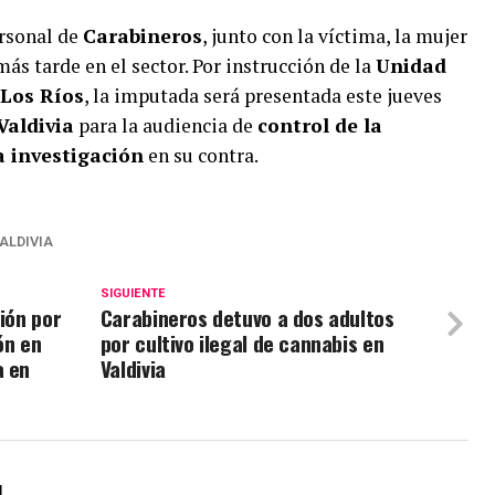
ersonal de
Carabineros
, junto con la víctima, la mujer
s tarde en el sector. Por instrucción de la
Unidad
 Los Ríos
, la imputada será presentada este jueves
Valdivia
para la audiencia de
control de la
a investigación
en su contra.
ALDIVIA
SIGUIENTE
ción por
Carabineros detuvo a dos adultos
ón en
por cultivo ilegal de cannabis en
a en
Valdivia
l