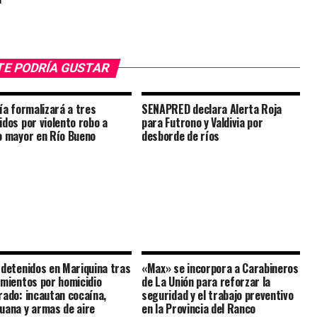
TE PODRÍA GUSTAR
lía formalizará a tres
SENAPRED declara Alerta Roja
idos por violento robo a
para Futrono y Valdivia por
o mayor en Río Bueno
desborde de ríos
 detenidos en Mariquina tras
«Max» se incorpora a Carabineros
amientos por homicidio
de La Unión para reforzar la
rado: incautan cocaína,
seguridad y el trabajo preventivo
uana y armas de aire
en la Provincia del Ranco