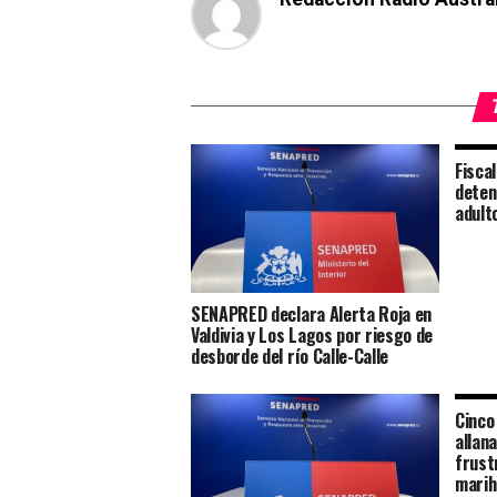
Fisca
deten
adult
SENAPRED declara Alerta Roja en
Valdivia y Los Lagos por riesgo de
desborde del río Calle-Calle
Cinco
allan
frust
marih