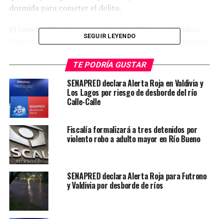
dormida para cometer el delito.
El caso fue llevado a juicio, donde el Tribunal de Juicio
SEGUIR LEYENDO
Oral en lo Penal de Valdivia dio por probados los hechos,
dictando una sentencia de cinco años y un día de cárcel
efectiva.
TE PODRÍA GUSTAR
SENAPRED declara Alerta Roja en Valdivia y
Tras su detención, el condenado fue entregado a
Los Lagos por riesgo de desborde del río
Gendarmería de Chile para el cumplimiento de la pena
Calle-Calle
impuesta por la justicia.
Fiscalía formalizará a tres detenidos por
Post Views:
76
violento robo a adulto mayor en Río Bueno
TAGS
POLICIAL
REGION DE LOS RIOS
VALDIVIA
SIGUIENTE
Delitos de mayor connotación social caen 15,5% en Los
SENAPRED declara Alerta Roja para Futrono
Ríos durante 2026
y Valdivia por desborde de ríos
NO TE PIERDAS
Autoridades y líderes locales recorren planta Llancahue