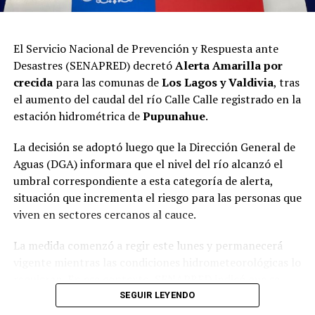
monitoreo constante de los cursos de agua en puntos
críticos, la disponibilidad de maquinaria para enfrentar
posibles emergencias, la habilitación de rutas
El Servicio Nacional de Prevención y Respuesta ante
alternativas para el tránsito, evitar desplazamientos que
Desastres (SENAPRED) decretó
Alerta Amarilla por
no sean necesarios y, de ser pertinente, efectuar el
crecida
para las comunas de
Los Lagos y Valdivia
, tras
traslado preventivo de personas en situación de
el aumento del caudal del río Calle Calle registrado en la
vulnerabilidad hacia lugares seguros.
estación hidrométrica de
Pupunahue
.
Post Views:
3
La decisión se adoptó luego que la Dirección General de
Aguas (DGA) informara que el nivel del río alcanzó el
umbral correspondiente a esta categoría de alerta,
situación que incrementa el riesgo para las personas que
viven en sectores cercanos al cauce.
La medida comenzó a regir este lunes y permanecerá
vigente mientras las condiciones hidrometeorológicas lo
requieran. En ese contexto, SENAPRED indicó que se
reforzará el monitoreo permanente del
SEGUIR LEYENDO
comportamiento del río y se activará el despliegue