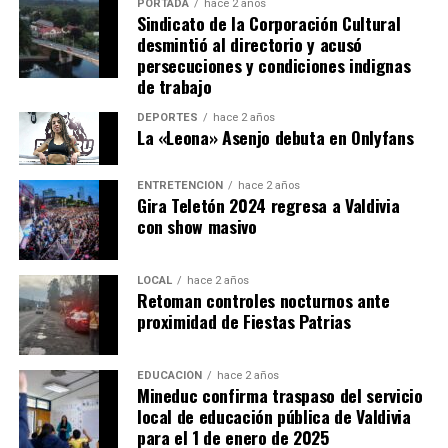
PORTADA
hace 2 años
Sindicato de la Corporación Cultural
desmintió al directorio y acusó
persecuciones y condiciones indignas
de trabajo
DEPORTES
hace 2 años
La «Leona» Asenjo debuta en Onlyfans
ENTRETENCIÓN
hace 2 años
Gira Teletón 2024 regresa a Valdivia
con show masivo
LOCAL
hace 2 años
Retoman controles nocturnos ante
proximidad de Fiestas Patrias
EDUCACIÓN
hace 2 años
Mineduc confirma traspaso del servicio
local de educación pública de Valdivia
para el 1 de enero de 2025