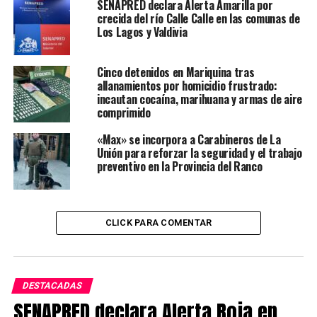
en el Mes del Agua
SENAPRED declara Alerta Amarilla por
crecida del río Calle Calle en las comunas de
Los Lagos y Valdivia
Redacción Radio Austral
Cinco detenidos en Mariquina tras
allanamientos por homicidio frustrado:
incautan cocaína, marihuana y armas de aire
comprimido
«Max» se incorpora a Carabineros de La
Unión para reforzar la seguridad y el trabajo
preventivo en la Provincia del Ranco
CLICK PARA COMENTAR
DESTACADAS
SENAPRED declara Alerta Roja en