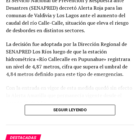
El Servicio Nacional de Prevención y Respuesta ante
Desastres (SENAPRED) decretó Alerta Roja para las
comunas de Valdivia y Los Lagos ante el aumento del
caudal del río Calle-Calle, situación que eleva el riesgo
de desbordes en distintos sectores.
La decisión fue adoptada por la Dirección Regional de
SENAPRED Los Ríos luego de que la estación
hidrométrica «Río Callecalle en Pupunahue» registrara
un nivel de 4,87 metros, cifra que supera el umbral de
4,84 metros definido para este tipo de emergencias.
Con la entrada en vigor de esta medida quedó sin efecto
la Alerta Amarilla que permanecía vigente desde el
pasado 28 de julio.
SEGUIR LEYENDO
Según informó la Unidad de Alerta Temprana, el
incremento sostenido del nivel del río mantiene un
escenario de mayor peligro para las comunidades
DESTACADAS
ubicadas en las cercanías del cauce, por lo que la Alerta