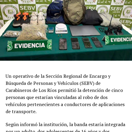
sistema frontal, con el objetivo de reducir la carga sobre
la infraestructura.
Aguas Décima informó que mantendrá un monitoreo
permanente de sus sistemas durante el evento
meteorológico y recordó que, ante emergencias o
consultas, la comunidad puede comunicarse al 600 401
8000, canal oficial de atención disponible durante la
contingencia.
Post Views:
9
Un operativo de la Sección Regional de Encargo y
Búsqueda de Personas y Vehículos (SEBV) de
Carabineros de Los Ríos permitió la detención de cinco
personas que estarían vinculadas al robo de dos
vehículos pertenecientes a conductores de aplicaciones
de transporte.
Según informó la institución, la banda estaría integrada
por un adulto, dos adolescentes de 16 años y dos