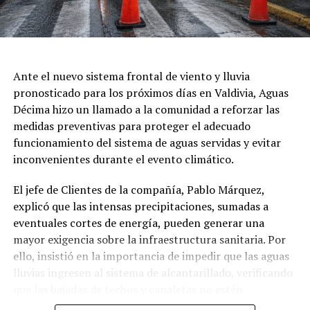
cercanías del río Calle Calle, a mantenerse informados a
través de los canales oficiales, evitar exponerse a
situaciones de riesgo y seguir las indicaciones de los
organismos de emergencia.
Ante el nuevo sistema frontal de viento y lluvia
pronosticado para los próximos días en Valdivia, Aguas
Post Views:
37
Décima hizo un llamado a la comunidad a reforzar las
medidas preventivas para proteger el adecuado
funcionamiento del sistema de aguas servidas y evitar
inconvenientes durante el evento climático.
El jefe de Clientes de la compañía, Pablo Márquez,
explicó que las intensas precipitaciones, sumadas a
eventuales cortes de energía, pueden generar una
mayor exigencia sobre la infraestructura sanitaria. Por
ello, insistió en la importancia de impedir que las aguas
lluvias ingresen al sistema de alcantarillado, verificando
que las bajadas de techos y canaletas no estén
conectadas a las cámaras domiciliarias.