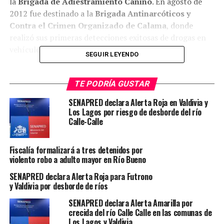
la
Brigada de Adiestramiento Canino
. En agosto de
2012 fue destinado a la
Brigada Antinarcóticos y
Contra el Crimen Organizado de Calama
, donde
realizó sus primeras detecciones exitosas de drogas en
vehículos y domicilios allanados.
SEGUIR LEYENDO
Tras perder a su guía en un acto de servicio
institucional, Anker fue trasladado a
Valdivia en
TE PODRÍA GUSTAR
agosto de 2013
, donde su labor se extendió por siete
SENAPRED declara Alerta Roja en Valdivia y
años, colaborando con los equipos
MT-Cero de
Los Lagos por riesgo de desborde del río
Valdivia y La Unión
, así como con otras brigadas
Calle-Calle
antinarcóticos en Talca, Chillán, Temuco, Villarrica,
Osorno, Puerto Montt y Chiloé.
Fiscalía formalizará a tres detenidos por
violento robo a adulto mayor en Río Bueno
Durante su carrera, Anker contribuyó a la incautación
SENAPRED declara Alerta Roja para Futrono
de más de
547 mil dosis de cannabis sativa
,
5
y Valdivia por desborde de ríos
millones 760 mil dosis de cocaína base
,
36 mil dosis
de clorhidrato de cocaína
,
40 dosis de LSD
,
57 dosis
SENAPRED declara Alerta Amarilla por
crecida del río Calle Calle en las comunas de
de éxtasis
y
32 dosis de metanfetaminas
, con un valor
Los Lagos y Valdivia