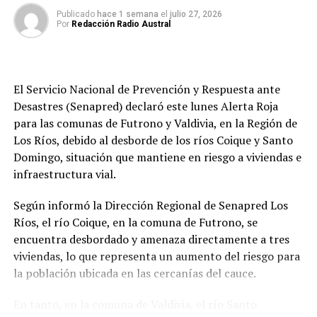
Fiscalía de Los Ríos y equipo ECOH investigan brutal
Publicado
hace 1 semana
el
julio 27, 2026
ataque a guardias en supermercado Líder de Valdivia
Por
Redacción Radio Austral
Redacción Radio Austral
El Servicio Nacional de Prevención y Respuesta ante
Desastres (Senapred) declaró este lunes Alerta Roja
para las comunas de Futrono y Valdivia, en la Región de
Los Ríos, debido al desborde de los ríos Coique y Santo
Domingo, situación que mantiene en riesgo a viviendas e
infraestructura vial.
Según informó la Dirección Regional de Senapred Los
Ríos, el río Coique, en la comuna de Futrono, se
encuentra desbordado y amenaza directamente a tres
viviendas, lo que representa un aumento del riesgo para
la población ubicada en las cercanías del cauce.
En tanto, en la comuna de Valdivia, el río Santo