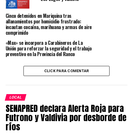
recuperado que superó los
8 mil millones de pesos
a
nivel nacional.
Cinco detenidos en Mariquina tras
Tras ocho años de servicio activo, Anker se retiró y
allanamientos por homicidio frustrado:
incautan cocaína, marihuana y armas de aire
durante la pandemia fue
reconocido con una medalla
comprimido
por sus destacados servicios a la comunidad, otorgada
tanto por la PDI como por el Gobierno.
«Max» se incorpora a Carabineros de La
Unión para reforzar la seguridad y el trabajo
preventivo en la Provincia del Ranco
El ejemplar canino falleció a los
13 años
, producto de
problemas de salud propios de su edad, acompañado por
funcionarios de la PDI, quienes compartieron y cuidaron
CLICK PARA COMENTAR
sus últimos años de vida.
Post Views:
298
LOCAL
TAGS
REGION DE LOS RIOS
VALDIVIA
SENAPRED declara Alerta Roja para
SIGUIENTE
Futrono y Valdivia por desborde de
Un fallecido y 17 accidentes de tránsito dejó el fin de
semana largo en Los Ríos
ríos
NO TE PIERDAS