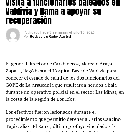
visita a funcionarios baleados en
Finalmente, Senapred recomendó a la población evitar
contra los carabineros.
Valdivia y llama a apoyar su
desplazamientos innecesarios, privilegiar el uso de
recuperación
Producto del ataque, dos funcionarios resultaron
vehículos de doble tracción cuando sea indispensable
heridos. Uno recibió un impacto balístico en el rostro y
movilizarse y trasladar preventivamente a las personas
permanece en estado grave, mientras que el segundo
Publicado
hace 3 semanas
el
julio 15, 2026
más vulnerables hacia zonas seguras si las condiciones lo
Por
Redacción Radio Austral
fue lesionado en el abdomen y presenta una evolución
requieren.
de menor complejidad.
Post Views:
7
“El funcionario del GOPE que está herido en su rostro
El general director de Carabineros, Marcelo Araya
está en una situación de gravedad. Hay un segundo
Zapata, llegó hasta el Hospital Base de Valdivia para
funcionario del GOPE herido con un impacto de
conocer el estado de salud de los dos funcionarios del
proyectil en su abdomen, pero está en un estado de
GOPE de La Araucanía que resultaron heridos a bala
menor gravedad que el primero”, señaló el fiscal Bustos.
durante un operativo policial en el sector Las Minas, en
la costa de la Región de Los Ríos.
El imputado también resultó herido durante el
enfrentamiento, con un impacto balístico en el rostro,
Los efectivos fueron lesionados durante el
siendo trasladado hasta el Hospital Base de Valdivia
procedimiento que permitió detener a Carlos Cancino
fuera de riesgo vital.
Tapia, alias “El Rana”, último prófugo vinculado a la