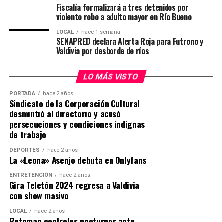
Fiscalía formalizará a tres detenidos por
recuperación en dependencias institucionales de
violento robo a adulto mayor en Río Bueno
Carabineros indicó que continuará acompañando a los
Carabineros.
funcionarios afectados y sus familias, mientras avanzan
LOCAL
hace 1 semana
SENAPRED declara Alerta Roja para Futrono y
Operativo terminó con detención de
las investigaciones para esclarecer el ataque ocurrido
Valdivia por desborde de ríos
durante el procedimiento policial.
imputado
LO MÁS VISTO
Post Views:
21
El procedimiento policial se desarrolló cerca de las
12:30 horas en una vivienda ubicada en la comunidad
PORTADA
hace 2 años
Sindicato de la Corporación Cultural
Antillanca, sector Las Minas, donde personal del GOPE
desmintió al directorio y acusó
buscaba detener a Carlos Esteban Cancino Tapia, quien
persecuciones y condiciones indignas
mantenía una orden de detención vigente por el delito
de trabajo
de homicidio de carabinero en servicio.
DEPORTES
hace 2 años
La «Leona» Asenjo debuta en Onlyfans
De acuerdo con los antecedentes preliminares, al
momento del ingreso policial el imputado habría
ENTRETENCIÓN
hace 2 años
Gira Teletón 2024 regresa a Valdivia
utilizado un revólver para disparar contra los
con show masivo
funcionarios, generándose un intercambio de disparos
en el lugar.
LOCAL
hace 2 años
Retoman controles nocturnos ante