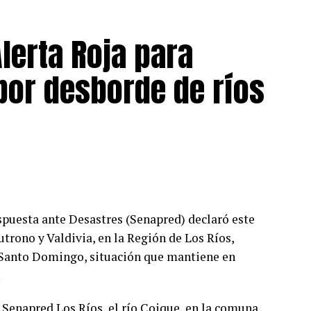
lerta Roja para
 por desborde de ríos
spuesta ante Desastres (Senapred) declaró este
trono y Valdivia, en la Región de Los Ríos,
y Santo Domingo, situación que mantiene en
.
Senapred Los Ríos, el río Coique, en la comuna