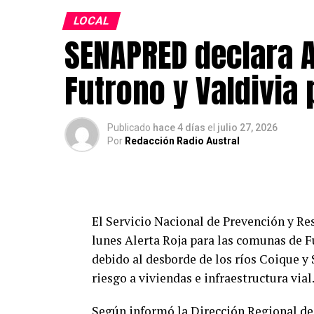
LOCAL
SENAPRED declara A
Futrono y Valdivia
Publicado
hace 4 días
el
julio 27, 2026
Por
Redacción Radio Austral
El Servicio Nacional de Prevención y Re
lunes Alerta Roja para las comunas de Fu
debido al desborde de los ríos Coique 
riesgo a viviendas e infraestructura vial
Según informó la Dirección Regional de 