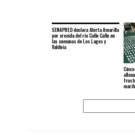
SENAPRED declara Alerta Amarilla
por crecida del río Calle Calle en
las comunas de Los Lagos y
Valdivia
Cinco
allan
frust
marih
compr