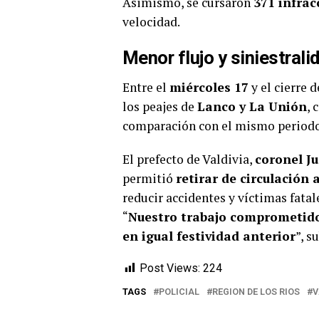
Asimismo, se cursaron
371 infrac
velocidad.
Menor flujo y siniestrali
Entre el
miércoles 17
y el cierre d
los peajes de
Lanco y La Unión
, 
comparación con el mismo periodo 
El prefecto de Valdivia,
coronel J
permitió
retirar de circulación
reducir accidentes y víctimas fatal
“
Nuestro trabajo comprometido 
en igual festividad anterior
”, s
Post Views:
224
TAGS
POLICIAL
REGION DE LOS RIOS
V