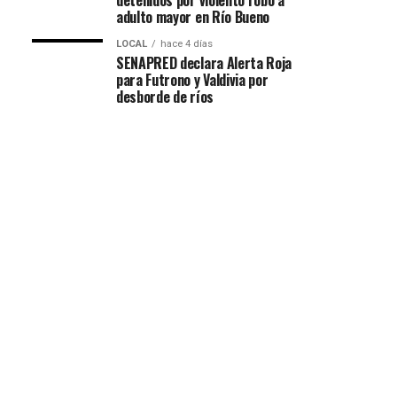
detenidos por violento robo a
adulto mayor en Río Bueno
LOCAL
hace 4 días
SENAPRED declara Alerta Roja
para Futrono y Valdivia por
desborde de ríos