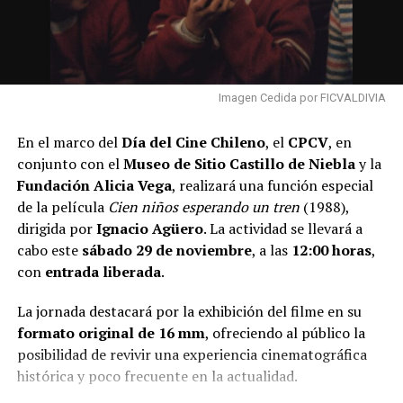
algunas de las barreras que enfrentan diariamente las
personas con discapacidad.
Las actividades también contemplan espacios
especialmente pensados para las infancias, entre ellos
Imagen Cedida por FICVALDIVIA
cuentacuentos y la presentación de la obra de títeres
“La valija de Shalabim”, de la compañía Abuela Poroto.
En el marco del
Día del Cine Chileno
, el
CPCV
, en
conjunto con el
Museo de Sitio Castillo de Niebla
y la
La directora general de Fundación Teletón, María José
Fundación Alicia Vega
, realizará una función especial
Zaldívar, destacó la importancia de abrir los institutos a
de la película
Cien niños esperando un tren
(1988),
la comunidad durante esta fecha.
dirigida por
Ignacio Agüero
. La actividad se llevará a
cabo este
sábado 29 de noviembre
, a las
12:00 horas
,
“Queremos que las personas puedan conocer de cerca
con
entrada liberada
.
cómo trabajamos por la rehabilitación, la inclusión y la
participación de miles de familias a lo largo del país.
La jornada destacará por la exhibición del filme en su
Abrir nuestros institutos en el Día del Patrimonio es
formato original de 16 mm
, ofreciendo al público la
también una forma de mostrar que Teletón es parte de
posibilidad de revivir una experiencia cinematográfica
la historia y de la identidad de Chile”, señaló.
histórica y poco frecuente en la actualidad.
Todas las actividades serán gratuitas y abiertas a la