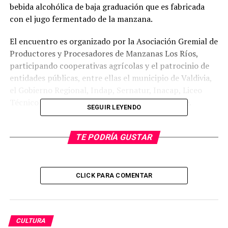
bebida alcohólica de baja graduación que es fabricada
con el jugo fermentado de la manzana.
El encuentro es organizado por la Asociación Gremial de
Productores y Procesadores de Manzanas Los Ríos,
participando cooperativas agrícolas y el patrocinio de
entidades públicas, entre ellas el municipio de Valdivia,
el Gobierno Regional, Indap, Sernatur, Inacap, Liceo
Técnico Valdivia y la Universidad Austral de Chile.
SEGUIR LEYENDO
La alcaldesa de Valdivia, Carla Amtmann, hizo extensiva
la invitación a la comunidad a participar de este evento,
TE PODRÍA GUSTAR
señalando que «
sin duda es un tremendo panorama
para disfrutar en familia este fin de semana.
Apoyamos con esto a diversos emprendedores y
CLICK PARA COMENTAR
emprendedoras de la región en un nuevo evento
para seguir impulsando la economía regional
«.
Además de productores de sidra tanto de Valdivia y el
CULTURA