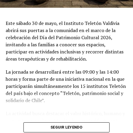
contará con la actuación artística de
Los Rancheros
del Calle Calle
y el grupo
AFOVA
.
La jornada inicial será este viernes a las
16:30
horas con
Este sábado 30 de mayo, el Instituto Teletón Valdivia
la tradicional “
molienda en vivo
”, se extenderá hasta el
abrirá sus puertas a la comunidad en el marco de la
domingo 21 de abril y la apertura diaria al público será
celebración del Día del Patrimonio Cultural 2026,
entre las
12:00 y 20:00
horas.
invitando a las familias a conocer sus espacios,
participar en actividades inclusivas y recorrer distintas
Post Views:
511
áreas terapéuticas y de rehabilitación.
TAGS
La jornada se desarrollará entre las 09:00 y las 14:00
SIGUIENTE
horas y forma parte de una iniciativa nacional en la que
Lanzan obra reunida de la poeta Verónica Zondek en
participarán simultáneamente los 15 institutos Teletón
Valdivia
del país bajo el concepto “Teletón, patrimonio social y
NO TE PIERDAS
solidario de Chile”.
Invitan a celebrar el Día Internacional de la Danza en
Los Ríos
La actividad busca destacar el valor histórico, humano y
comunitario que la institución ha construido durante
sus 48 años de trayectoria junto a millones de personas
SEGUIR LEYENDO
Redacción Radio Austral