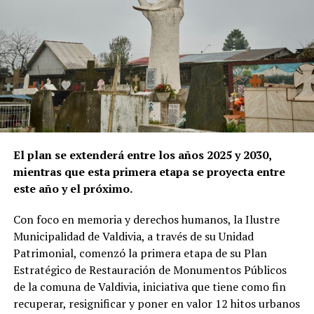
Staiger
, productora ejecutiva de la Fundación Alicia
Vega.
Por su parte,
Raúl Camargo
, director del
FICValdivia
,
subrayó la relevancia de mantener vivo el sentido
político y humanista del cine en esta fecha: “Este día
nos recuerda que hacer cine en Chile es de por sí un acto
de valentía.
Cien niños esperando un tren
simboliza ese
impulso: el cine como ritual y como acto educativo,
El plan se extenderá entre los años 2025 y 2030,
como derecho y como manifestación de libertad
mientras que esta primera etapa se proyecta entre
artística, como reflejo de la realidad y herramienta de
este año y el próximo.
denuncia frente a la injusticia. No está de más recordar
que la película sufrió censura en Chile, ya que el Consejo
Con foco en memoria y derechos humanos, la Ilustre
de Calificación Cinematográfica permitió su exhibición
Municipalidad de Valdivia, a través de su Unidad
en plena dictadura solo para mayores de 21 años,
Patrimonial, comenzó la primera etapa de su Plan
impidiendo en la práctica que sus propios protagonistas
Estratégico de Restauración de Monumentos Públicos
pudiesen verla”.
de la comuna de Valdivia, iniciativa que tiene como fin
recuperar, resignificar y poner en valor 12 hitos urbanos
Con esta actividad conmemorativa, el
CPCV
cumple
10