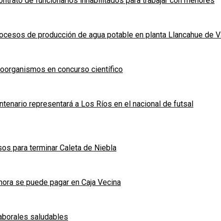
ntrato de funcionarios inhabilitados para trabajar con menores
ocesos de producción de agua potable en planta Llancahue de V
roorganismos en concurso científico
tenario representará a Los Ríos en el nacional de futsal
os para terminar Caleta de Niebla
ora se puede pagar en Caja Vecina
laborales saludables