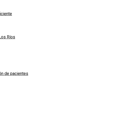
iciente
Los Ríos
ión de pacientes