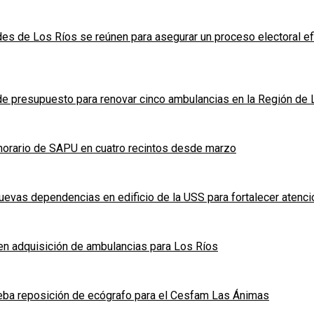
des de Los Ríos se reúnen para asegurar un proceso electoral ef
e presupuesto para renovar cinco ambulancias en la Región de 
á horario de SAPU en cuatro recintos desde marzo
nuevas dependencias en edificio de la USS para fortalecer atenc
n adquisición de ambulancias para Los Ríos
eba reposición de ecógrafo para el Cesfam Las Ánimas