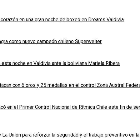
y corazón en una gran noche de boxeo en Dreams Valdivia
sagra como nuevo campeón chileno Superwelter
 esta noche en Valdivia ante la boliviana Mariela Ribera
acan con 6 oros y 25 medallas en el control Zona Austral Feder
có en el Primer Control Nacional de Rítmica Chile este fin de s
La Unión para reforzar la seguridad y el trabajo preventivo en l