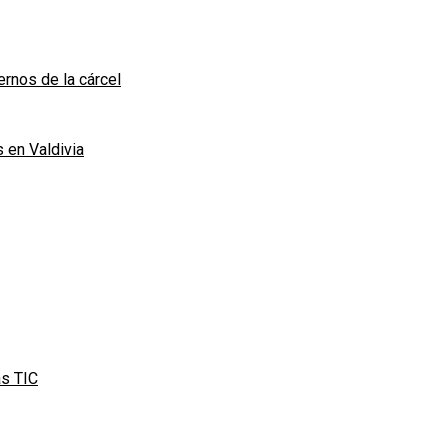
rnos de la cárcel
 en Valdivia
as TIC