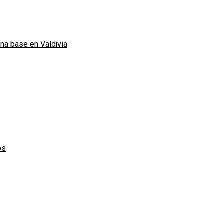
ína base en Valdivia
os