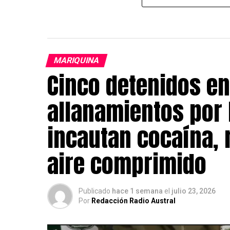
MARIQUINA
Cinco detenidos en
allanamientos por 
incautan cocaína,
aire comprimido
Publicado
hace 1 semana
el
julio 23, 2026
Por
Redacción Radio Austral