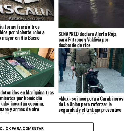
lía formalizará a tres
idos por violento robo a
SENAPRED declara Alerta Roja
o mayor en Río Bueno
para Futrono y Valdivia por
desborde de ríos
 detenidos en Mariquina tras
amientos por homicidio
«Max» se incorpora a Carabineros
rado: incautan cocaína,
de La Unión para reforzar la
uana y armas de aire
seguridad y el trabajo preventivo
imido
en la Provincia del Ranco
CLICK PARA COMENTAR