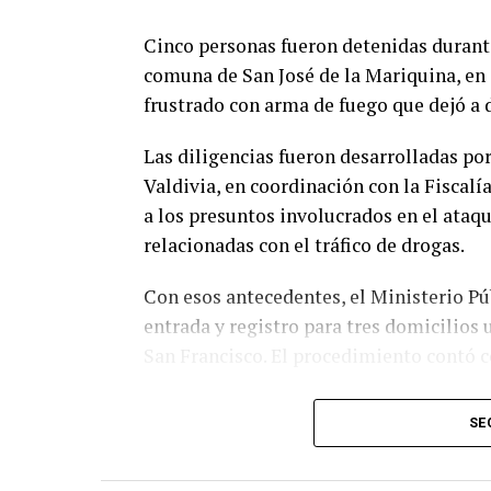
Cinco personas fueron detenidas durante
comuna de San José de la Mariquina, en
frustrado con arma de fuego que dejó a 
Las diligencias fueron desarrolladas por
Valdivia, en coordinación con la Fiscal
a los presuntos involucrados en el ataqu
relacionadas con el tráfico de drogas.
Con esos antecedentes, el Ministerio Pú
entrada y registro para tres domicilios 
San Francisco. El procedimiento contó co
Como resultado de los allanamientos, Ca
SE
mantenían órdenes de detención vigentes
tráfico de drogas en pequeñas cantidade