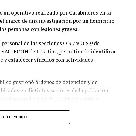
 un operativo realizado por Carabineros en la
 el marco de una investigación por un homicidio
dos personas con lesiones graves.
 personal de las secciones O.S.7 y O.S.9 de
ía SAC-ECOH de Los Ríos, permitiendo identificar
e y establecer vínculos con actividades
blico gestionó órdenes de detención y de
ubicados en distintos sectores de la población
n el apoyo del G.O.P.E., C.O.P. y Centauro.
rabineros detuvo a cinco personas. Dos de ellas
GUIR LEYENDO
 por los delitos de homicidio frustrado y
s.