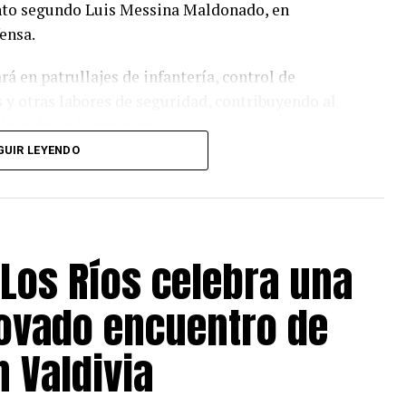
ento segundo Luis Messina Maldonado, en
fensa.
rá en patrullajes de infantería, control de
 otras labores de seguridad, contribuyendo al
itución en la provincia.
GUIR LEYENDO
 La Unión, mayor César Henríquez, valoró la
itucional y destacó que, además de cumplir
te nexo con la comunidad.
 Los Ríos celebra una
mplir una misión y otras que llegan para
os presentarles a alguien muy especial. Él es
ovado encuentro de
de La Unión», señaló el oficial.
forme, no conduce un radiopatrulla, pero con su
n Valdivia
ó a ganarse el cariño de todos».