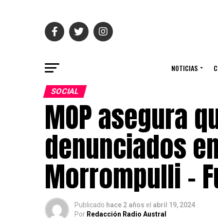
NOTICIAS
C
SOCIAL
MOP asegura qu
denunciados en
Morrompulli – 
Publicado
hace 2 años
el
abril 19, 2024
Por
Redacción Radio Austral