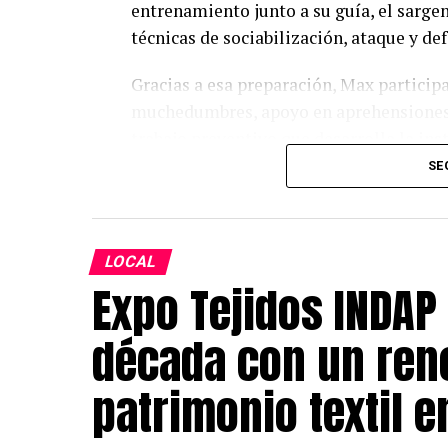
entrenamiento junto a su guía, el sarg
técnicas de sociabilización, ataque y de
Gracias a esa preparación, Max participa
muchedumbres, apoyo en aprehensiones y
trabajo preventivo que desarrolla la inst
SE
El comisario de la Tercera Comisaría de
incorporación del nuevo integrante inst
funciones operativas, será un importan
LOCAL
Expo Tejidos INDAP
«Hay incorporaciones que llegan para cu
ganarse el corazón de todos. Hoy querem
década con un ren
Max, el nuevo integrante de Carabineros 
Asimismo, indicó que el can «no usa uni
patrimonio textil e
alegría, nobleza y entusiasmo ya comenz