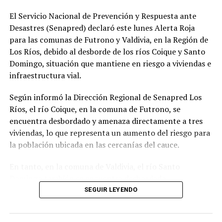
El Servicio Nacional de Prevención y Respuesta ante
Desastres (Senapred) declaró este lunes Alerta Roja
para las comunas de Futrono y Valdivia, en la Región de
Los Ríos, debido al desborde de los ríos Coique y Santo
Domingo, situación que mantiene en riesgo a viviendas e
infraestructura vial.
Según informó la Dirección Regional de Senapred Los
Ríos, el río Coique, en la comuna de Futrono, se
encuentra desbordado y amenaza directamente a tres
viviendas, lo que representa un aumento del riesgo para
la población ubicada en las cercanías del cauce.
En tanto, en la comuna de Valdivia, el río Santo
Domingo también se encuentra desbordado,
provocando la interrupción de la conectividad en la
SEGUIR LEYENDO
Ruta T-206 y una posible afectación a viviendas
cercanas.