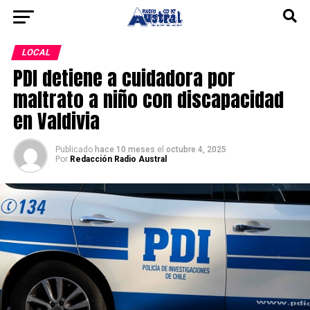
LOCAL
PDI detiene a cuidadora por
maltrato a niño con discapacidad
en Valdivia
Publicado
hace 10 meses
el
octubre 4, 2025
Por
Redacción Radio Austral