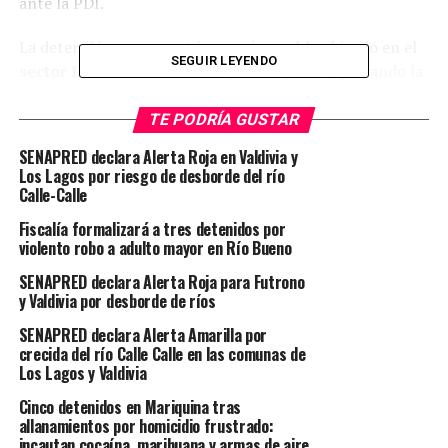
ante la PDI.
La detención se concretó en un inmueble ubicado en el
SEGUIR LEYENDO
sector Los Alcaldes
de la capital regional, quedando la
imputada a disposición del
Ministerio Público
para su
respectivo control de detención.
TE PODRÍA GUSTAR
SENAPRED declara Alerta Roja en Valdivia y
Post Views:
170
Los Lagos por riesgo de desborde del río
Calle-Calle
TAGS
POLICIAL
REGION DE LOS RIOS
VALDIVIA
Fiscalía formalizará a tres detenidos por
SIGUIENTE
violento robo a adulto mayor en Río Bueno
Sebastián “Lobo” Fontanilla se consagra como nuevo
campeón chileno Superwelter
SENAPRED declara Alerta Roja para Futrono
y Valdivia por desborde de ríos
NO TE PIERDAS
Daniela “Leona” Asenjo vuelve al ring esta noche en
SENAPRED declara Alerta Amarilla por
Valdivia ante la boliviana Mariela Ribera
crecida del río Calle Calle en las comunas de
Los Lagos y Valdivia
Cinco detenidos en Mariquina tras
Redacción Radio Austral
allanamientos por homicidio frustrado:
incautan cocaína, marihuana y armas de aire