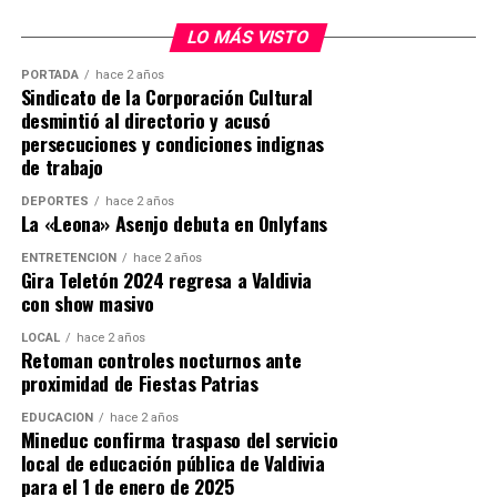
Operativo terminó con detención de
durante el procedimiento policial.
imputado
LO MÁS VISTO
Post Views:
22
PORTADA
hace 2 años
El procedimiento policial se desarrolló cerca de las
Sindicato de la Corporación Cultural
12:30 horas en una vivienda ubicada en la comunidad
desmintió al directorio y acusó
Antillanca, sector Las Minas, donde personal del GOPE
persecuciones y condiciones indignas
buscaba detener a Carlos Esteban Cancino Tapia, quien
de trabajo
mantenía una orden de detención vigente por el delito
DEPORTES
hace 2 años
de homicidio de carabinero en servicio.
La «Leona» Asenjo debuta en Onlyfans
ENTRETENCIÓN
hace 2 años
De acuerdo con los antecedentes preliminares, al
Gira Teletón 2024 regresa a Valdivia
momento del ingreso policial el imputado habría
con show masivo
utilizado un revólver para disparar contra los
LOCAL
hace 2 años
funcionarios, generándose un intercambio de disparos
Retoman controles nocturnos ante
en el lugar.
proximidad de Fiestas Patrias
Cancino Tapia resultó herido durante el enfrentamiento
EDUCACIÓN
hace 2 años
Mineduc confirma traspaso del servicio
y fue trasladado también hasta el Hospital Base de
local de educación pública de Valdivia
Valdivia, donde ingresó con lesiones en la zona cervical y
para el 1 de enero de 2025