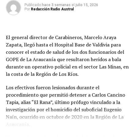
permanece en estado grave, mientras que el segundo
Publicado
hace 3 semanas
el
julio 15, 2026
más vulnerables hacia zonas seguras si las condiciones lo
Por
Redacción Radio Austral
fue lesionado en el abdomen y presenta una evolución
requieren.
de menor complejidad.
Post Views:
8
“El funcionario del GOPE que está herido en su rostro
El general director de Carabineros, Marcelo Araya
está en una situación de gravedad. Hay un segundo
Zapata, llegó hasta el Hospital Base de Valdivia para
funcionario del GOPE herido con un impacto de
conocer el estado de salud de los dos funcionarios del
proyectil en su abdomen, pero está en un estado de
GOPE de La Araucanía que resultaron heridos a bala
menor gravedad que el primero”, señaló el fiscal Bustos.
durante un operativo policial en el sector Las Minas, en
la costa de la Región de Los Ríos.
El imputado también resultó herido durante el
enfrentamiento, con un impacto balístico en el rostro,
Los efectivos fueron lesionados durante el
siendo trasladado hasta el Hospital Base de Valdivia
procedimiento que permitió detener a Carlos Cancino
fuera de riesgo vital.
Tapia, alias “El Rana”, último prófugo vinculado a la
investigación por el homicidio del suboficial Eugenio
Investigación por homicidio de Eugenio
Naín, ocurrido en octubre de 2020 en la Región de La
Naín
Araucanía.
El fiscal Bustos recordó que la investigación por el