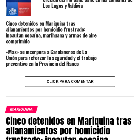
sustancias ilícitas, entre clorhidrato de cocaína,
Los Lagos y Valdivia
cannabis y cocaína base, con un avalúo superior a los 5
millones de pesos.
Cinco detenidos en Mariquina tras
allanamientos por homicidio frustrado:
Los tres imputados, de 23, 25 y 30 años, fueron puestos
incautan cocaína, marihuana y armas de aire
a disposición del Juzgado de Garantía de Valdivia para su
comprimido
respectivo control de detención
«Max» se incorpora a Carabineros de La
Unión para reforzar la seguridad y el trabajo
Post Views:
171
preventivo en la Provincia del Ranco
TAGS
POLICIAL
REGION DE LOS RIOS
VALDIVIA
SIGUIENTE
CLICK PARA COMENTAR
Ocho detenidos en operativo antidrogas en Valdivia: se
incautaron armas, marihuana y ketamina
NO TE PIERDAS
Fiscalía activa equipo ECOH por homicidio frustrado en
MARIQUINA
Villa Los Ediles de Valdivia
Cinco detenidos en Mariquina tras
allanamientos por homicidio
Redacción Radio Austral