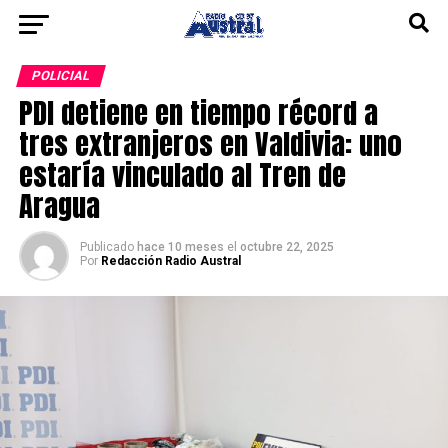
POLICIAL
PDI detiene en tiempo récord a
tres extranjeros en Valdivia: uno
estaría vinculado al Tren de
Aragua
Publicado
hace 10 meses
el
octubre 22, 2025
Por
Redacción Radio Austral