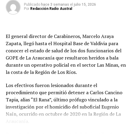
permanece en estado grave, mientras que el segundo
Publicado
hace 3 semanas
el
julio 15, 2026
La detención de
«El Rana»
permitió concretar la
Por
Redacción Radio Austral
fue lesionado en el abdomen y presenta una evolución
captura del último imputado que permanecía prófugo
de menor complejidad.
por el homicidio del cabo
Eugenio Naín
, ocurrido el 30
de octubre de 2020 durante un procedimiento policial
“El funcionario del GOPE que está herido en su rostro
en la Ruta 5 Sur, en la comuna de Padre Las Casas.
El general director de Carabineros, Marcelo Araya
está en una situación de gravedad. Hay un segundo
Zapata, llegó hasta el Hospital Base de Valdivia para
funcionario del GOPE herido con un impacto de
El Ministerio Público informó que, una vez que las
conocer el estado de salud de los dos funcionarios del
proyectil en su abdomen, pero está en un estado de
condiciones médicas del detenido lo permitan, será
GOPE de La Araucanía que resultaron heridos a bala
menor gravedad que el primero”, señaló el fiscal Bustos.
formalizado por el ataque contra los funcionarios del
durante un operativo policial en el sector Las Minas, en
GOPE. Paralelamente, deberá enfrentar la audiencia por
la costa de la Región de Los Ríos.
El imputado también resultó herido durante el
la causa que investiga el homicidio del cabo Naín.
enfrentamiento, con un impacto balístico en el rostro,
Los efectivos fueron lesionados durante el
siendo trasladado hasta el Hospital Base de Valdivia
Duelo comunal
procedimiento que permitió detener a Carlos Cancino
fuera de riesgo vital.
Tapia, alias “El Rana”, último prófugo vinculado a la
Tras conocerse la muerte del funcionario policial, la
investigación por el homicidio del suboficial Eugenio
Investigación por homicidio de Eugenio
Municipalidad de Valdivia manifestó sus condolencias a
Naín, ocurrido en octubre de 2020 en la Región de La
la familia de Marco Cosme Barquero, a sus compañeros
Naín
Araucanía.
de labores y a Carabineros de Chile.
El fiscal Bustos recordó que la investigación por el