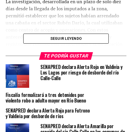
La investigación, desarrollada en un plazo de solo diez
días desde la llegada de los imputados a la zona,
permitió establecer que los sujetos habían arrendado
una cabaña en el sector Rubén Darío, la cual utilizaban
como centro de acopio y operaciones. Con estos
antecedentes, se gestionó una orden de entrada y
SEGUIR LEYENDO
registro que culminó con su detención y la incautación
de diversas drogas y elementos asociados al ilícito.
TE PODRÍA GUSTAR
Durante las diligencias se confirmó que uno de los
SENAPRED declara Alerta Roja en Valdivia y
detenidos mantenía una orden de detención vigente del
Los Lagos por riesgo de desborde del río
Calle-Calle
Juzgado de Garantía de Viña del Mar por los delitos de
asociación criminal, tráfico ilícito de drogas, homicidio,
lavado de activos e infracción a la Ley de Armas. El
Fiscalía formalizará a tres detenidos por
individuo estaría vinculado directamente a una célula
violento robo a adulto mayor en Río Bueno
del grupo delictual “Tren de Aragua” que operaba en la
SENAPRED declara Alerta Roja para Futrono
Región de Valparaíso.
y Valdivia por desborde de ríos
SENAPRED declara Alerta Amarilla por
En el operativo se incautaron más de 500 dosis de
crecida del río Calle Calle en las comunas de