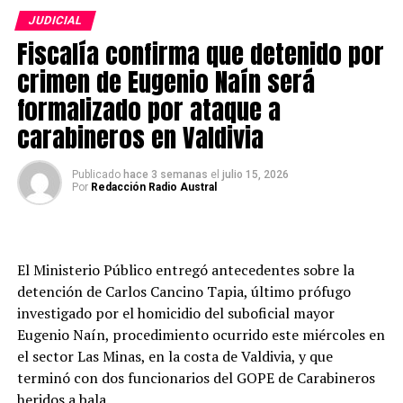
grave traumatismo encefalocraneano provocado por el
JUDICIAL
impacto balístico. Pese al trabajo del equipo médico y a
Fiscalía confirma que detenido por
los esfuerzos realizados para estabilizar su condición, su
estado de salud se mantuvo crítico y finalmente este
crimen de Eugenio Naín será
sábado se confirmó su fallecimiento.
formalizado por ataque a
carabineros en Valdivia
De acuerdo con los antecedentes conocidos tras su
deceso, la familia del funcionario autorizó la donación
de sus órganos. Durante la jornada, el director general
Publicado
hace 3 semanas
el
julio 15, 2026
Por
Redacción Radio Austral
de Carabineros llegó hasta el Hospital Base de Valdivia
para acompañar a los familiares y al personal
institucional.
El Ministerio Público entregó antecedentes sobre la
El procedimiento
detención de Carlos Cancino Tapia, último prófugo
investigado por el homicidio del suboficial mayor
El operativo se desarrolló durante la mañana del
Eugenio Naín, procedimiento ocurrido este miércoles en
miércoles en el sector Las Minas, donde equipos
el sector Las Minas, en la costa de Valdivia, y que
especializados del GOPE lograron ubicar a Cancino
terminó con dos funcionarios del GOPE de Carabineros
Tapia. Según los antecedentes reunidos por la
heridos a bala.