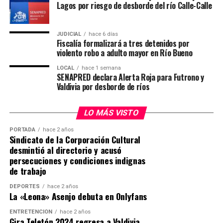
Lagos por riesgo de desborde del río Calle-Calle
policial.
alta complejidad.
El imputado permanecerá bajo custodia mientras
“Ellos ya habían participado en la captura de otros
JUDICIAL
hace 6 días
avanzan las diligencias destinadas a establecer su
Fiscalía formalizará a tres detenidos por
prófugos; es personal que siempre ha estado en
violento robo a adulto mayor en Río Bueno
responsabilidad en ambos hechos investigados.
situaciones de extrema complejidad y no han temido
combatir el crimen organizado”, afirmó.
LOCAL
hace 1 semana
Post Views:
16
SENAPRED declara Alerta Roja para Futrono y
Valdivia por desborde de ríos
El general director también valoró el trabajo
desarrollado por los equipos especializados que
LO MÁS VISTO
participaron en la búsqueda del imputado y reiteró que
la institución continuará realizando diligencias para
PORTADA
hace 2 años
ubicar a personas prófugas de la justicia.
Sindicato de la Corporación Cultural
desmintió al directorio y acusó
persecuciones y condiciones indignas
“Le pido a toda la gente que siga rezando, que siga
de trabajo
pidiendo por la salud del cabo primero Cosme”, expresó.
DEPORTES
hace 2 años
Procedimiento terminó con imputado
La «Leona» Asenjo debuta en Onlyfans
detenido
ENTRETENCIÓN
hace 2 años
Gira Teletón 2024 regresa a Valdivia