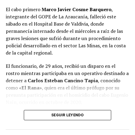
El cabo primero
Marco Javier Cosme Barquero
,
Además, los funcionarios encontraron dos pistolas de
integrante del GOPE de La Araucanía, falleció este
aire comprimido, un rifle de aire comprimido con mira
sábado en el Hospital Base de Valdivia, donde
telescópica, 15 balines de acero, una vaina percutada
permanecía internado desde el miércoles a raíz de las
calibre 9 milímetros y un cartucho sin percutar marca
graves lesiones que sufrió durante un procedimiento
CBC, elementos que serán incorporados como evidencia
policial desarrollado en el sector Las Minas, en la costa
en la investigación.
de la capital regional.
Por instrucción del Ministerio Público, los cinco
El funcionario, de 29 años, recibió un disparo en el
imputados fueron puestos a disposición del Juzgado de
rostro mientras participaba en un operativo destinado a
Garantía para su respectivo control de detención.
detener a
Carlos Esteban Cancino Tapia
, conocido
como
«El Rana»
, quien era el último prófugo por su
Desde Carabineros señalaron que el procedimiento
presunta participación en el homicidio del cabo Eugenio
permitió avanzar en el esclarecimiento del homicidio
Naín, ocurrido en octubre de 2020.
frustrado investigado y sacar de circulación drogas,
elementos asociados a su comercialización y evidencia
Desde su ingreso al principal recinto asistencial de la
SEGUIR LEYENDO
relevante para la causa penal.
región, el carabinero fue sometido a una intervención
neuroquirúrgica de alta complejidad para enfrentar el
Post Views:
13