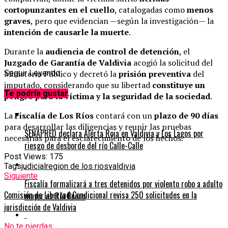
cortopunzantes en el cuello
, catalogadas como
menos
graves
, pero que evidencian —según la investigación— la
intención de causarle la muerte
.
Durante la
audiencia de control de detención
, el
Juzgado de Garantía de Valdivia
acogió la solicitud del
Ministerio Público y decretó la
Seguir Leyendo
prisión preventiva
del
imputado, considerando que su libertad
constituye un
Te podría gustar
peligro para la víctima y la seguridad de la sociedad
.
La
Fiscalía de Los Ríos
contará con un
plazo de 90 días
para desarrollar las diligencias y reunir las pruebas
SENAPRED declara Alerta Roja en Valdivia y Los Lagos por
necesarias para el esclarecimiento de los hechos.
riesgo de desborde del río Calle-Calle
Post Views:
175
Tags
judicial
region de los rios
valdivia
Siguiente
Fiscalía formalizará a tres detenidos por violento robo a adulto
Comisión de Libertad Condicional revisa 250 solicitudes en la
mayor en Río Bueno
jurisdicción de Valdivia
No te pierdas