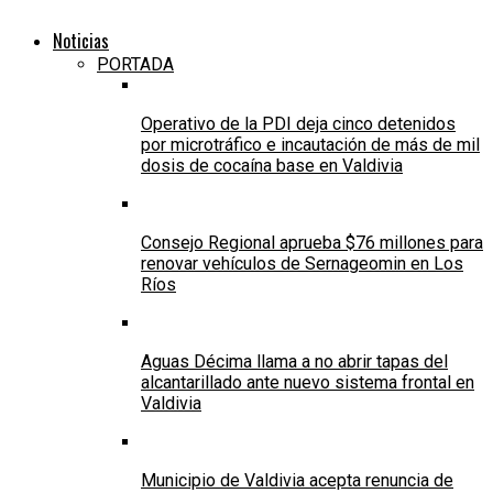
Noticias
PORTADA
Operativo de la PDI deja cinco detenidos
por microtráfico e incautación de más de mil
dosis de cocaína base en Valdivia
Consejo Regional aprueba $76 millones para
renovar vehículos de Sernageomin en Los
Ríos
Aguas Décima llama a no abrir tapas del
alcantarillado ante nuevo sistema frontal en
Valdivia
Municipio de Valdivia acepta renuncia de