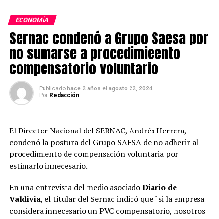
trabajadores chilenos se siente estresado o «quemado».
ECONOMÍA
Estos altos niveles de estrés, ansiedad y agotamiento
Sernac condenó a Grupo Saesa por
emocional, no solo tiene consecuencias devastadoras
para la salud de los empleados, sino que también afecta
no sumarse a procedimieento
negativamente la productividad, incrementa el
compensatorio voluntario
ausentismo y genera una alta rotación de personal.
Publicado
hace 2 años
el
agosto 22, 2024
“Es como una bola. Estrés, luego síntomas de ansiedad y,
Por
Redacción
posteriormente podemos pasar a cuadros más graves
como depresión y lamentablemente el estrés mantenido
también se traduce en enfermedades médicas como
El Director Nacional del SERNAC, Andrés Herrera,
diabetes obesidad e hipertensión, problemas endocrinos,
condenó la postura del Grupo SAESA de no adherir al
de libido, se nos echa a perder como todas las
procedimiento de compensación voluntaria por
máquinas”, indicó la CEO de Grupo Cetep Claudia
estimarlo innecesario.
Barrera.
En una entrevista del medio asociado
Diario de
Las empresas que subestiman la importancia de la salud
Valdivia
, el titular del Sernac indicó que “si la empresa
mental enfrentan costos significativos, tanto en
considera innecesario un PVC compensatorio, nosotros