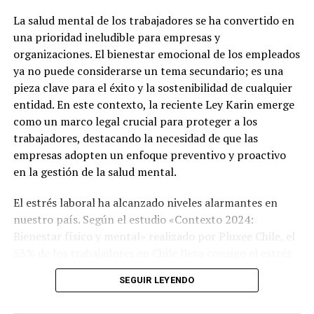
La salud mental de los trabajadores se ha convertido en
una prioridad ineludible para empresas y
organizaciones. El bienestar emocional de los empleados
ya no puede considerarse un tema secundario; es una
pieza clave para el éxito y la sostenibilidad de cualquier
entidad. En este contexto, la reciente Ley Karin emerge
como un marco legal crucial para proteger a los
trabajadores, destacando la necesidad de que las
empresas adopten un enfoque preventivo y proactivo
Post Views:
1.288
en la gestión de la salud mental.
El estrés laboral ha alcanzado niveles alarmantes en
nuestro país. Según el estudio «Contexto 2024:
Bienestar físico y mental» realizado por Pluxee Chile, el
53% de los trabajadores en Chile lleva consigo el estrés
del trabajo hasta sus hogares.
SEGUIR LEYENDO
Otro estudio, de Laborum, reveló que el 92% de los