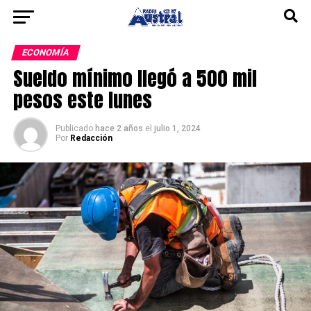
ECONOMÍA
Sueldo mínimo llegó a 500 mil
pesos este lunes
Publicado
hace 2 años
el
julio 1, 2024
Por
Redacción