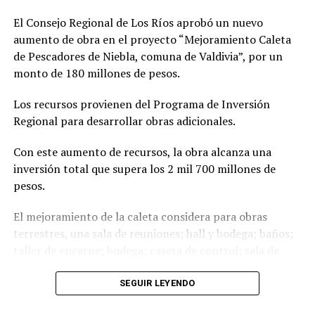
Cinco sujetos fueron detenidos en operativos conjuntos
El Consejo Regional de Los Ríos aprobó un nuevo
NO TE PIERDAS
$8,8 millones recaudaron Bomberos y Aguas Décima en
aumento de obra en el proyecto “Mejoramiento Caleta
mayo
de Pescadores de Niebla, comuna de Valdivia”, por un
monto de 180 millones de pesos.
Los recursos provienen del Programa de Inversión
Redacción
Regional para desarrollar obras adicionales.
Con este aumento de recursos, la obra alcanza una
inversión total que supera los 2 mil 700 millones de
pesos.
El mejoramiento de la caleta considera para obras
terrestres, una sala de reuniones; hall y bodega; baños;
taller de encarne; bodega; caseta de control; sala de
ventas; edificio multiuso; zona abierta y cubierta.
Mientras que para obras marítimas, considera un
SEGUIR LEYENDO
pontón, una pasarela basculante y una escollera.