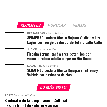
políticas de prevención del acoso laboral, crear
protocolos de denuncia y actuación, y fomentar un
entorno laboral respetuoso y seguro. Sin embargo,
cumplir con la ley no es suficiente para abordar todos
RECIENTES
POPULAR
VIDEOS
los desafíos relacionados con la salud mental en el
trabajo.
DESTACADAS
hace 6 días
SENAPRED declara Alerta Roja en Valdivia y Los
Lagos por riesgo de desborde del río Calle-Calle
“La Ley Karin proporciona un marco esencial para la
protección de los trabajadores, pero es responsabilidad
JUDICIAL
hace 6 días
Fiscalía formalizará a tres detenidos por
de las empresas ir más allá de lo exigido por la ley.
violento robo a adulto mayor en Río Bueno
Adoptar un enfoque proactivo y preventivo en la
gestión de la salud mental no solo beneficia a los
LOCAL
hace 1 semana
SENAPRED declara Alerta Roja para Futrono y
trabajadores, sino que también fortalece a las
Valdivia por desborde de ríos
organizaciones a largo plazo” indica la CEO de Grupo
Cetep.
LO MÁS VISTO
Post Views:
1.066
PORTADA
hace 2 años
Sindicato de la Corporación Cultural
desmintió al directorio y acusó