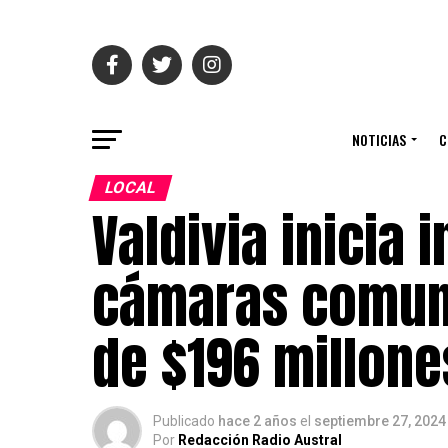
NOTICIAS
C
LOCAL
Valdivia inicia 
cámaras comuni
de $196 millone
Publicado
hace 2 años
el
septiembre 27, 2024
Por
Redacción Radio Austral