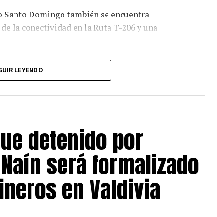
río Santo Domingo también se encuentra
de la conectividad en la Ruta T-206 y una
es y permanecerá vigente hasta que las
GUIR LEYENDO
 esta medida, Senapred indicó que se
os y disponibles para enfrentar la emergencia y
agnitud y severidad de la situación.
tinúa vigente la Alerta Amarilla por crecida
que detenido por
Naín será formalizado
ineros en Valdivia
 los organismos que integran el Sistema Nacional
es (Sinapred) a mantener una evaluación y
iesgo, adoptando las medidas necesarias para