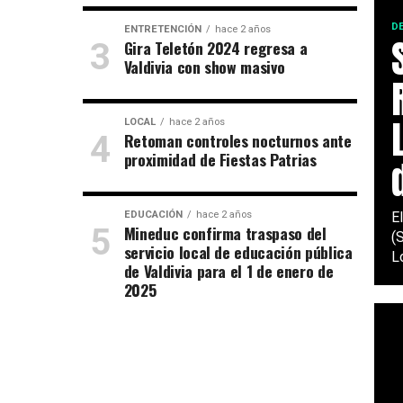
D
ENTRETENCIÓN
hace 2 años
Gira Teletón 2024 regresa a
Valdivia con show masivo
LOCAL
hace 2 años
Retoman controles nocturnos ante
proximidad de Fiestas Patrias
EDUCACIÓN
hace 2 años
E
Mineduc confirma traspaso del
(
servicio local de educación pública
Lo
de Valdivia para el 1 de enero de
2025