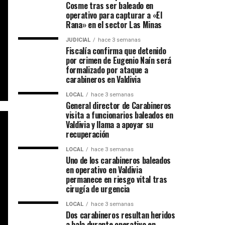
Cosme tras ser baleado en
operativo para capturar a «El
Rana» en el sector Las Minas
JUDICIAL
hace 3 semanas
Fiscalía confirma que detenido
por crimen de Eugenio Naín será
formalizado por ataque a
carabineros en Valdivia
LOCAL
hace 3 semanas
General director de Carabineros
visita a funcionarios baleados en
Valdivia y llama a apoyar su
recuperación
LOCAL
hace 3 semanas
Uno de los carabineros baleados
en operativo en Valdivia
permanece en riesgo vital tras
cirugía de urgencia
LOCAL
hace 3 semanas
Dos carabineros resultan heridos
a bala durante operativo en