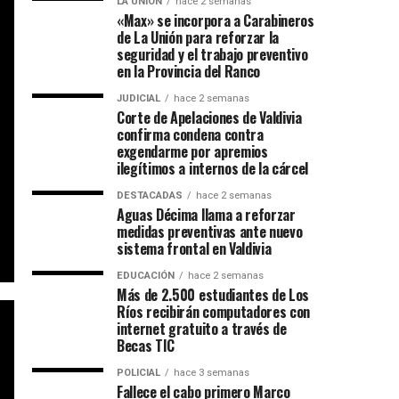
LA UNIÓN
hace 2 semanas
«Max» se incorpora a Carabineros
de La Unión para reforzar la
seguridad y el trabajo preventivo
en la Provincia del Ranco
JUDICIAL
hace 2 semanas
Corte de Apelaciones de Valdivia
confirma condena contra
exgendarme por apremios
ilegítimos a internos de la cárcel
DESTACADAS
hace 2 semanas
Aguas Décima llama a reforzar
medidas preventivas ante nuevo
sistema frontal en Valdivia
EDUCACIÓN
hace 2 semanas
Más de 2.500 estudiantes de Los
Ríos recibirán computadores con
internet gratuito a través de
Becas TIC
POLICIAL
hace 3 semanas
Fallece el cabo primero Marco