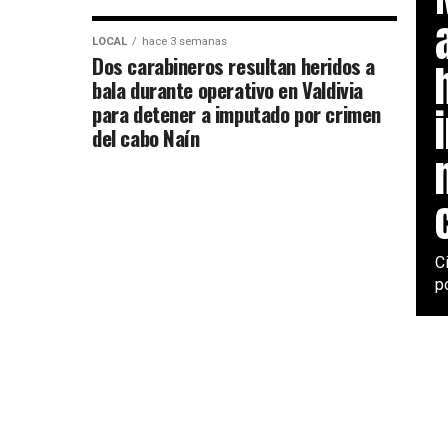
LOCAL
hace 3 semanas
Dos carabineros resultan heridos a
bala durante operativo en Valdivia
para detener a imputado por crimen
del cabo Naín
C
p
DEPORTES
hace 10 meses
“La Leona” Asenjo ganó con
fuerza y corazón en una gran