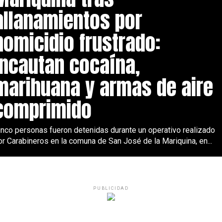
allanamientos por
homicidio frustrado:
incautan cocaína,
marihuana y armas de aire
comprimido
inco personas fueron detenidas durante un operativo realizado
or Carabineros en la comuna de San José de la Mariquina, en...
PUBLICIDAD
DEPORTES
hace 10 meses
Sebastián “Lobo” 