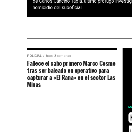
de Carlos Cancino Tapia, último prófugo investig
homicidio del suboficial...
POLICIAL
hace 3 semanas
Fallece el cabo primero Marco Cosme
tras ser baleado en operativo para
capturar a «El Rana» en el sector Las
Minas
M