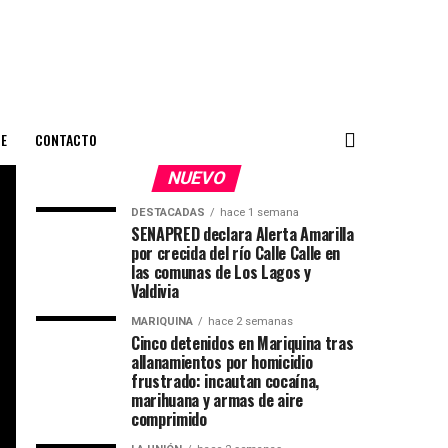
E
CONTACTO
NUEVO
DESTACADAS
hace 1 semana
SENAPRED declara Alerta Amarilla
por crecida del río Calle Calle en
las comunas de Los Lagos y
Valdivia
MARIQUINA
hace 2 semanas
Cinco detenidos en Mariquina tras
allanamientos por homicidio
frustrado: incautan cocaína,
marihuana y armas de aire
comprimido