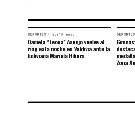
noche de boxeo en Dreams
Valdivia
DEPORTES
hace 10 meses
DEPORTES
Daniela “Leona” Asenjo vuelve al
Gimnast
ring esta noche en Valdivia ante la
destaca
boliviana Mariela Ribera
medalla
Zona Au