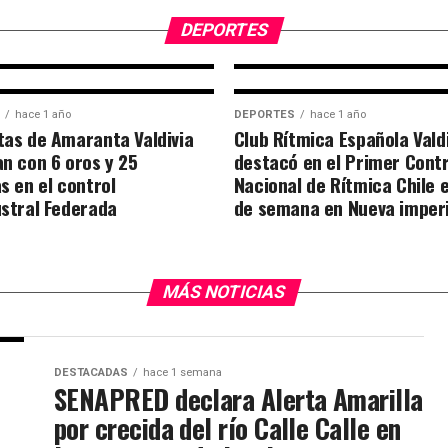
consagra como 
chileno Superwel
DEPORTES
hace 1 año
DEPORTES
hace 1 año
as de Amaranta Valdivia
Club Rítmica Española Vald
n con 6 oros y 25
destacó en el Primer Contr
s en el control
Nacional de Rítmica Chile e
stral Federada
de semana en Nueva imperi
MÁS NOTICIAS
DESTACADAS
hace 1 semana
SENAPRED declara Alerta Amarilla
por crecida del río Calle Calle en