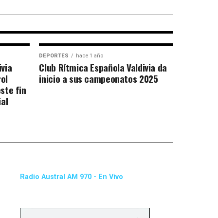
nuevo campeón
ter
DEPORTES
hace 1 año
ivia
Club Rítmica Española Valdivia da
ol
inicio a sus campeonatos 2025
ste fin
al
Radio Austral AM 970 - En Vivo