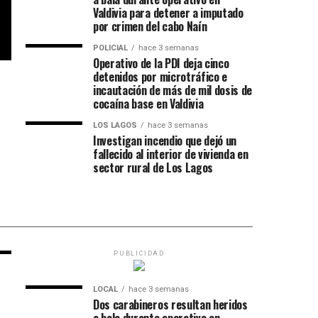
Valdivia para detener a imputado
por crimen del cabo Naín
POLICIAL
hace 3 semanas
Operativo de la PDI deja cinco
detenidos por microtráfico e
incautación de más de mil dosis de
cocaína base en Valdivia
LOS LAGOS
hace 3 semanas
Investigan incendio que dejó un
fallecido al interior de vivienda en
sector rural de Los Lagos
PUBLICIDAD
LOCAL
hace 3 semanas
Dos carabineros resultan heridos