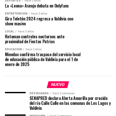
DEPORTES
hace 2 años
La «Leona» Asenjo debuta en Onlyfans
ENTRETENCIÓN
hace 2 años
Gira Teletón 2024 regresa a Valdivia con
show masivo
LOCAL
hace 2 años
Retoman controles nocturnos ante
proximidad de Fiestas Patrias
EDUCACIÓN
hace 2 años
Mineduc confirma traspaso del servicio local
de educación pública de Valdivia para el 1 de
enero de 2025
NUEVO
DESTACADAS
hace 2 semanas
SENAPRED declara Alerta Amarilla por crecida
del río Calle Calle en las comunas de Los Lagos y
Valdivia
MARIQUINA
hace 2 semanas