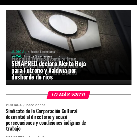
JUDICIAL
hace 1 semana
Fiscalía formalizará a tres
LOCAL
hace 2 semanas
SENAPRED declara Alerta Roja
detenidos por violento robo a
para Futrono y Valdivia por
adulto mayor en Río Bueno
desborde de ríos
LO MÁS VISTO
PORTADA
hace 2 años
Sindicato de la Corporación Cultural
desmintió al directorio y acusó
persecuciones y condiciones indignas de
trabajo