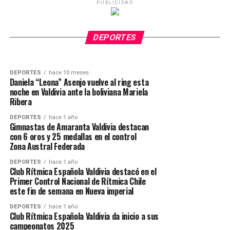
PUBLICIDAD
DEPORTES
hace 10 meses
“La Leona” Asenjo ganó con fuerza y corazón
en una gran noche de boxeo en Dreams
DEPORTES
hace 10 meses
Sebastián “Lobo” Fontanilla se consagra como
Valdivia
DEPORTES
nuevo campeón chileno Superwelter
DEPORTES
hace 10 meses
Daniela “Leona” Asenjo vuelve al ring esta
noche en Valdivia ante la boliviana Mariela
Ribera
DEPORTES
hace 1 año
Gimnastas de Amaranta Valdivia destacan
con 6 oros y 25 medallas en el control
Zona Austral Federada
DEPORTES
hace 1 año
Club Rítmica Española Valdivia destacó en el
Primer Control Nacional de Rítmica Chile
este fin de semana en Nueva imperial
DEPORTES
hace 1 año
Club Rítmica Española Valdivia da inicio a sus
campeonatos 2025