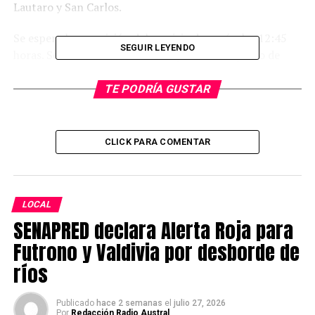
Lautaro y San Carlos.
Se espera la reposición del servicio de aquí a las 12:45
SEGUIR LEYENDO
horas. Se habilita a esta hora un punto de reparto de
agua para los vecinos del sector, contiguo al lugar de los
trabajos.
TE PODRÍA GUSTAR
Detalles y avances pueden revisarse a través de las redes
sociales de Aguas Décima en Instagram y Facebook.
CLICK PARA COMENTAR
Post Views:
778
TAGS
LOCAL
SIGUIENTE
SENAPRED declara Alerta Roja para
UACh lamentó muerte de estudiante durante clase de
buceo
Futrono y Valdivia por desborde de
ríos
NO TE PIERDAS
Cecosf Barrios Bajos ofrece primeras atenciones en
nuevas dependencias
Publicado
hace 2 semanas
el
julio 27, 2026
Por
Redacción Radio Austral