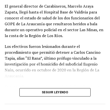
“El funcionario del GOPE que está herido en su rostro
El general director de Carabineros, Marcelo Araya
está en una situación de gravedad. Hay un segundo
Zapata, llegó hasta el Hospital Base de Valdivia para
funcionario del GOPE herido con un impacto de
conocer el estado de salud de los dos funcionarios del
proyectil en su abdomen, pero está en un estado de
GOPE de La Araucanía que resultaron heridos a bala
menor gravedad que el primero”, señaló el fiscal Bustos.
durante un operativo policial en el sector Las Minas, en
la costa de la Región de Los Ríos.
El imputado también resultó herido durante el
enfrentamiento, con un impacto balístico en el rostro,
Los efectivos fueron lesionados durante el
siendo trasladado hasta el Hospital Base de Valdivia
procedimiento que permitió detener a Carlos Cancino
fuera de riesgo vital.
Tapia, alias “El Rana”, último prófugo vinculado a la
investigación por el homicidio del suboficial Eugenio
Investigación por homicidio de Eugenio
Naín, ocurrido en octubre de 2020 en la Región de La
Naín
Araucanía.
El fiscal Bustos recordó que la investigación por el
Durante el operativo, el imputado habría utilizado un
homicidio del suboficial mayor Eugenio Naín se inició en
revólver para disparar contra los funcionarios policiales,
SEGUIR LEYENDO
2020 y ya cuenta con una persona condenada a 32 años
hiriendo al cabo primero Marco Cosme Barquero, quien
de cárcel, además de otro imputado formalizado cuyo
recibió un impacto balístico en el rostro, y al suboficial
proceso investigativo continúa vigente.