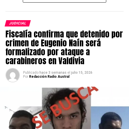
Ruta T-206 y una posible afectación a viviendas
cercanas.
JUDICIAL
La Alerta Roja comenzó a regir este lunes y
Fiscalía confirma que detenido por
permanecerá vigente hasta que las condiciones del
evento lo ameriten. Con esta medida, Senapred indicó
crimen de Eugenio Naín será
que se movilizarán todos los recursos necesarios y
formalizado por ataque a
disponibles para enfrentar la emergencia y controlar
carabineros en Valdivia
sus efectos, considerando la magnitud y severidad de la
situación.
Publicado
hace 3 semanas
el
julio 15, 2026
Por
Redacción Radio Austral
Asimismo, el organismo informó que continúa vigente la
Alerta Amarilla por crecida del río en la comuna de Los
Lagos.
Medidas de prevención
Senapred instruyó a los municipios y a los organismos
que integran el Sistema Nacional de Prevención y