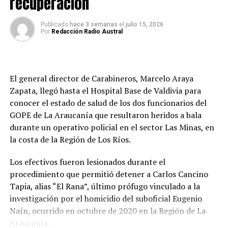
recuperación
Producto del ataque, dos funcionarios resultaron
vehículos de doble tracción cuando sea indispensable
heridos. Uno recibió un impacto balístico en el rostro y
movilizarse y trasladar preventivamente a las personas
permanece en estado grave, mientras que el segundo
Publicado
hace 3 semanas
el
julio 15, 2026
más vulnerables hacia zonas seguras si las condiciones lo
Por
Redacción Radio Austral
fue lesionado en el abdomen y presenta una evolución
requieren.
de menor complejidad.
Post Views:
8
“El funcionario del GOPE que está herido en su rostro
El general director de Carabineros, Marcelo Araya
está en una situación de gravedad. Hay un segundo
Zapata, llegó hasta el Hospital Base de Valdivia para
funcionario del GOPE herido con un impacto de
conocer el estado de salud de los dos funcionarios del
proyectil en su abdomen, pero está en un estado de
GOPE de La Araucanía que resultaron heridos a bala
menor gravedad que el primero”, señaló el fiscal Bustos.
durante un operativo policial en el sector Las Minas, en
la costa de la Región de Los Ríos.
El imputado también resultó herido durante el
enfrentamiento, con un impacto balístico en el rostro,
Los efectivos fueron lesionados durante el
siendo trasladado hasta el Hospital Base de Valdivia
procedimiento que permitió detener a Carlos Cancino
fuera de riesgo vital.
Tapia, alias “El Rana”, último prófugo vinculado a la
investigación por el homicidio del suboficial Eugenio
Investigación por homicidio de Eugenio
Naín, ocurrido en octubre de 2020 en la Región de La
Naín
Araucanía.