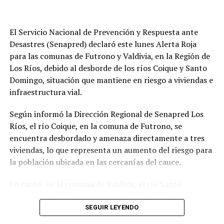
El Servicio Nacional de Prevención y Respuesta ante
Desastres (Senapred) declaró este lunes Alerta Roja
para las comunas de Futrono y Valdivia, en la Región de
Los Ríos, debido al desborde de los ríos Coique y Santo
Domingo, situación que mantiene en riesgo a viviendas e
infraestructura vial.
Según informó la Dirección Regional de Senapred Los
Ríos, el río Coique, en la comuna de Futrono, se
encuentra desbordado y amenaza directamente a tres
viviendas, lo que representa un aumento del riesgo para
la población ubicada en las cercanías del cauce.
En tanto, en la comuna de Valdivia, el río Santo
Domingo también se encuentra desbordado,
provocando la interrupción de la conectividad en la
SEGUIR LEYENDO
Ruta T-206 y una posible afectación a viviendas