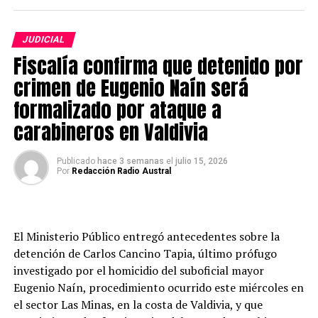
cercanas.
JUDICIAL
La Alerta Roja comenzó a regir este lunes y
Fiscalía confirma que detenido por
permanecerá vigente hasta que las condiciones del
evento lo ameriten. Con esta medida, Senapred indicó
crimen de Eugenio Naín será
que se movilizarán todos los recursos necesarios y
formalizado por ataque a
disponibles para enfrentar la emergencia y controlar
carabineros en Valdivia
sus efectos, considerando la magnitud y severidad de la
situación.
Publicado
hace 3 semanas
el
julio 15, 2026
Por
Redacción Radio Austral
Asimismo, el organismo informó que continúa vigente la
Alerta Amarilla por crecida del río en la comuna de Los
Lagos.
El Ministerio Público entregó antecedentes sobre la
Medidas de prevención
detención de Carlos Cancino Tapia, último prófugo
investigado por el homicidio del suboficial mayor
Senapred instruyó a los municipios y a los organismos
Eugenio Naín, procedimiento ocurrido este miércoles en
que integran el Sistema Nacional de Prevención y
el sector Las Minas, en la costa de Valdivia, y que
Respuesta ante Desastres (Sinapred) a mantener una