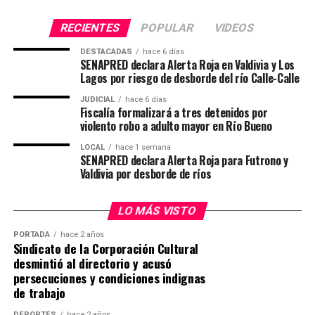
sectores de la comuna.
Según explicó, en una de estas comunicaciones,
RECIENTES
POPULAR
VIDEOS
Tras la audiencia de control de la detención y
registrada en la Región de Los Ríos, personas
formalización, el tribunal decretó la medida cautelar de
relacionadas con el lugar donde fue detenido Cancino
DESTACADAS
hace 6 días
SENAPRED declara Alerta Roja en Valdivia y Los
prisión preventiva para dos de los cinco imputados,
Tapia habrían hecho referencia a que él sería quien
Lagos por riesgo de desborde del río Calle-Calle
mientras continúan las diligencias investigativas para
efectuó el disparo que causó la muerte del funcionario
establecer la participación de cada uno de los detenidos
JUDICIAL
hace 6 días
policial.
Fiscalía formalizará a tres detenidos por
y esclarecer la totalidad de los hechos.
violento robo a adulto mayor en Río Bueno
El imputado permanecerá bajo custodia mientras
Desde Carabineros destacaron que este procedimiento
LOCAL
hace 1 semana
avanzan las diligencias destinadas a establecer su
SENAPRED declara Alerta Roja para Futrono y
forma parte del trabajo coordinado con el Ministerio
responsabilidad en ambos hechos investigados.
Valdivia por desborde de ríos
Público para enfrentar el crimen organizado y el tráfico
Post Views:
16
de drogas, reforzando la seguridad de la comunidad y la
LO MÁS VISTO
prevención de delitos asociados al narcotráfico.
PORTADA
hace 2 años
Sindicato de la Corporación Cultural
Post Views:
27
desmintió al directorio y acusó
persecuciones y condiciones indignas
de trabajo
DEPORTES
hace 2 años