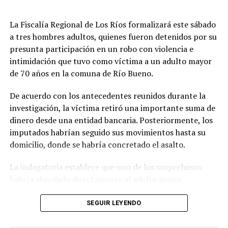
Post Views:
429
La Fiscalía Regional de Los Ríos formalizará este sábado
TAGS
a tres hombres adultos, quienes fueron detenidos por su
SIGUIENTE
presunta participación en un robo con violencia e
Juicio por muerte de perros comunitarios: Los tres
intimidación que tuvo como víctima a un adulto mayor
imputados habrían incumplido medidas cautelares
de 70 años en la comuna de Río Bueno.
NO TE PIERDAS
Corte ratificó fallo en contra de armador y patrón de
De acuerdo con los antecedentes reunidos durante la
nave cerquera por operación en la «primera milla»
investigación, la víctima retiró una importante suma de
dinero desde una entidad bancaria. Posteriormente, los
imputados habrían seguido sus movimientos hasta su
Redacción Radio Austral
domicilio, donde se habría concretado el asalto.
La indagatoria establece que uno de los sospechosos
habría abordado directamente al adulto mayor,
mientras los otros dos permanecían en un vehículo
prestando apoyo para ejecutar el delito y facilitar la
SEGUIR LEYENDO
huida.