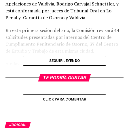
Apelaciones de Valdivia, Rodrigo Carvajal Schnettler, y
está conformada por jueces de Tribunal Oral en Lo
Penal y Garantía de Osorno y Valdivia.
En esta primera sesión del año, la Comisión revisará
44
solicitudes presentadas por internos del Centro de
Cumplimiento Penitenciario de Osorno,
37
del Centro
de Estudio y Trabajo de esta misma ciudad.
SEGUIR LEYENDO
A ellas se suman
133
solicitudes del Complejo
Penitenciario de Valdivia y
20
del Centro de Estudio y
Trabajo de Valdivia.
TE PODRÍA GUSTAR
En cada jornada, la instancia revisará caso a caso las
solicitudes para optar al beneficio carcelario de los
CLICK PARA COMENTAR
internos, en virtud del cumplimiento de los requisitos
legales y los informes técnicos elaborados por
Gendarmería de Chile.
JUDICIAL