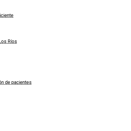
iciente
Los Ríos
ión de pacientes