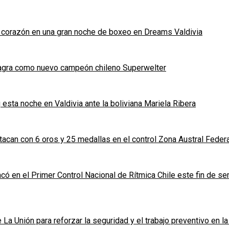
y corazón en una gran noche de boxeo en Dreams Valdivia
sagra como nuevo campeón chileno Superwelter
 esta noche en Valdivia ante la boliviana Mariela Ribera
acan con 6 oros y 25 medallas en el control Zona Austral Feder
có en el Primer Control Nacional de Rítmica Chile este fin de s
La Unión para reforzar la seguridad y el trabajo preventivo en l