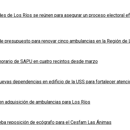
des de Los Ríos se reúnen para asegurar un proceso electoral ef
e presupuesto para renovar cinco ambulancias en la Región de 
á horario de SAPU en cuatro recintos desde marzo
nuevas dependencias en edificio de la USS para fortalecer atenc
n adquisición de ambulancias para Los Ríos
eba reposición de ecógrafo para el Cesfam Las Ánimas