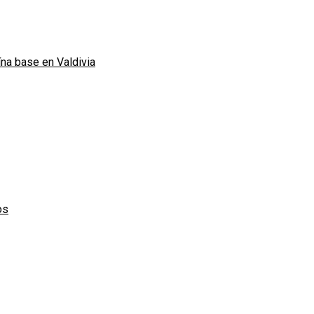
ína base en Valdivia
os