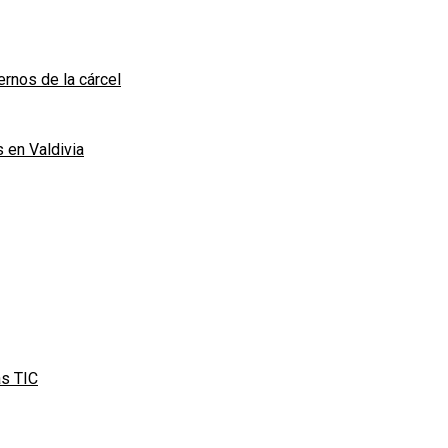
rnos de la cárcel
 en Valdivia
as TIC