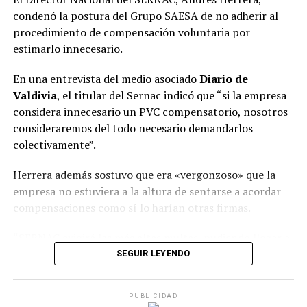
diabetes obesidad e hipertensión, problemas endocrinos,
condenó la postura del Grupo SAESA de no adherir al
de libido, se nos echa a perder como todas las
procedimiento de compensación voluntaria por
máquinas”, indicó la CEO de Grupo Cetep Claudia
estimarlo innecesario.
Barrera.
En una entrevista del medio asociado
Diario de
Las empresas que subestiman la importancia de la salud
Valdivia
, el titular del Sernac indicó que “si la empresa
mental enfrentan costos significativos, tanto en
considera innecesario un PVC compensatorio, nosotros
términos de recursos humanos como financieros. Un
consideraremos del todo necesario demandarlos
ambiente laboral tóxico, donde el acoso y la presión
colectivamente”.
constante son la norma, no solo deteriora la salud de los
trabajadores, sino que también daña la reputación de la
Herrera además sostuvo que era «vergonzoso» que la
organización y su capacidad para atraer y retener
empresa no estuviera a la altura de sentarse a acordar
talento.
compensaciones como sí lo harían otras firmas.
Un avance
“SERNAC exigirá las más altas multas, pudiendo llegar a
cerca de 38 millones de dólares, y además requerirá las
SEGUIR LEYENDO
Ante esta problemática, la Ley Karin, aprobada en Chile,
máximas compensaciones para los clientes afectados”,
se presenta como un hito fundamental para garantizar
recalcó.
la protección de los trabajadores frente al acoso laboral
PUBLICIDAD