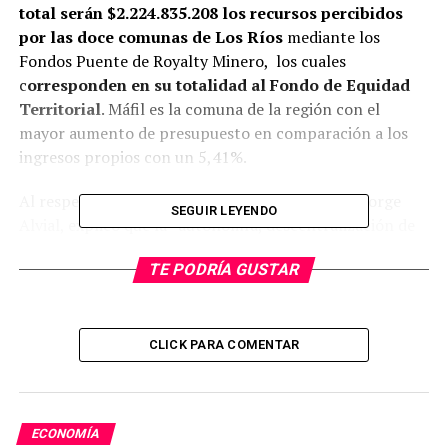
total serán $2.224.835.208 los recursos percibidos
por las doce comunas de Los Ríos
mediante los
Fondos Puente de Royalty Minero, los cuales
c
orresponden en su totalidad al Fondo de Equidad
Territorial
. Máfil es la comuna de la región con el
mayor aumento de presupuesto en comparación a los
ingresos propios con un 5,41%.
Al respecto, el Delegado Presidencial Regional, Jorge
SEGUIR LEYENDO
Alvial, explicó que la “autonomía, descentralización de
recursos, sostenibilidad para el sistema de
TE PODRÍA GUSTAR
financiamiento municipal, son los objetivos que
identificó el Gobierno con la primera transferencia a las
comunas por Royalty Minero”.
CLICK PARA COMENTAR
«Damos una noticia muy importante: el día de hoy, en
las distintas comunas de la Región de Los Ríos, se ha
recibido el ingreso del aporte que ha significado el
impuesto al Royalty Minero. Este proyecto ha sido largo
ECONOMÍA