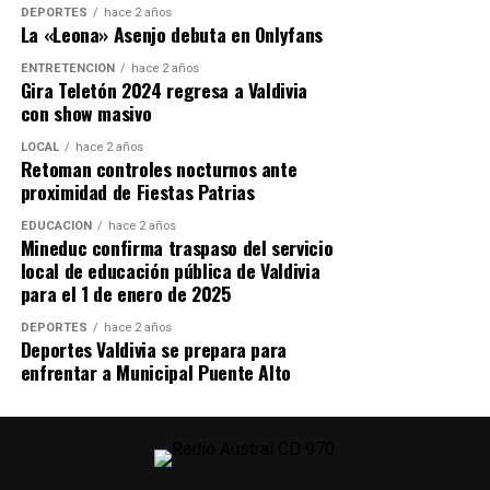
gestión de la salud mental no solo beneficia a los
DEPORTES
hace 2 años
La «Leona» Asenjo debuta en Onlyfans
trabajadores, sino que también fortalece a las
organizaciones a largo plazo” indica la CEO de Grupo
ENTRETENCIÓN
hace 2 años
Gira Teletón 2024 regresa a Valdivia
Cetep.
con show masivo
Post Views:
1.069
LOCAL
hace 2 años
Retoman controles nocturnos ante
proximidad de Fiestas Patrias
EDUCACIÓN
hace 2 años
Mineduc confirma traspaso del servicio
local de educación pública de Valdivia
para el 1 de enero de 2025
DEPORTES
hace 2 años
Deportes Valdivia se prepara para
enfrentar a Municipal Puente Alto