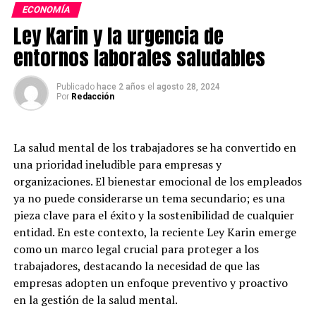
Distribución de los recursos por
ECONOMÍA
operativos para recibir el pago de la boleta de agua, el
comuna
Ley Karin y la urgencia de
cual se refleja de forma automática en el sistema
comercial de Aguas Décima.
entornos laborales saludables
Publicado
hace 2 años
el
agosto 28, 2024
Por
Redacción
La salud mental de los trabajadores se ha convertido en
una prioridad ineludible para empresas y
organizaciones. El bienestar emocional de los empleados
ya no puede considerarse un tema secundario; es una
pieza clave para el éxito y la sostenibilidad de cualquier
entidad. En este contexto, la reciente Ley Karin emerge
como un marco legal crucial para proteger a los
Post Views:
542
trabajadores, destacando la necesidad de que las
empresas adopten un enfoque preventivo y proactivo
TAGS
Post Views:
1.290
en la gestión de la salud mental.
SIGUIENTE