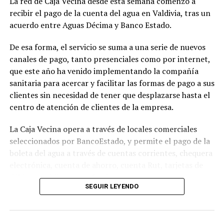
La red de Caja Vecina desde esta semana comenzó a
Asimismo, se detalló que la entrega de recursos se
recibir el pago de la cuenta del agua en Valdivia, tras un
diseñó tras un acuerdo entre el Gobierno y los
acuerdo entre Aguas Décima y Banco Estado.
parlamentarios, el que
permite distribuir alrededor
del 50% de lo que se repartirá en 2025 cuando se
De esa forma, el servicio se suma a una serie de nuevos
concrete la mayor recaudación del Royalty Minero.
canales de pago, tanto presenciales como por internet,
que este año ha venido implementando la compañía
La ley determinó que
los recursos del royalty que
sanitaria para acercar y facilitar las formas de pago a sus
reciban los municipios son de libre disposición,
clientes sin necesidad de tener que desplazarse hasta el
aunque no podrán utilizarse para el pago de deudas
centro de atención de clientes de la empresa.
municipales
. Su uso será determinado por la máxima
autoridad comunal, en acuerdo con su Concejo
La Caja Vecina opera a través de locales comerciales
Municipal, en base a las necesidades más apremiantes
seleccionados por BancoEstado, y permite el pago de la
que identifiquen en sus territorios. Posteriormente,
boleta del agua a través de cuentas corrientes, chequera
deberán informar a la Subsecretaría de Desarrollo
electrónica, cuenta de ahorro, cuenta Rut, tarjetas de
Regional y Administrativo (SUBDERE) el destino de estos
débito y crédito, y en efectivo.
recursos y dicha institución, a su vez, informará al
SEGUIR LEYENDO
Congreso.
Sólo en el centro de Valdivia existen una treintena de
locales adscritos a Caja Vecina, en tanto que en el radio
urbano éstos superan el centenar. Todos ellos están