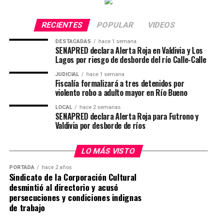
y el estrés excesivo.
Saesa esta semana anunció que no se plegaría al
mecanismo compensatorio, pues ya había iniciado
RECIENTES
POPULAR
VIDEOS
Inspirada en el trágico caso de Karin, una trabajadora
acciones desde el primer día de las emergencias para
que se quitó la vida tras sufrir acoso laboral, esta ley
compensar a sus clientes.
DESTACADAS
hace 1 semana
SENAPRED declara Alerta Roja en Valdivia y Los
establece medidas claras para prevenir y sancionar el
Lagos por riesgo de desborde del río Calle-Calle
acoso psicológico en el lugar de trabajo.
Post Views:
1.247
JUDICIAL
hace 1 semana
Fiscalía formalizará a tres detenidos por
La Ley Karin obliga a las empresas a implementar
violento robo a adulto mayor en Río Bueno
políticas de prevención del acoso laboral, crear
protocolos de denuncia y actuación, y fomentar un
LOCAL
hace 2 semanas
SENAPRED declara Alerta Roja para Futrono y
entorno laboral respetuoso y seguro. Sin embargo,
Valdivia por desborde de ríos
cumplir con la ley no es suficiente para abordar todos
los desafíos relacionados con la salud mental en el
LO MÁS VISTO
trabajo.
PORTADA
hace 2 años
“La Ley Karin proporciona un marco esencial para la
Sindicato de la Corporación Cultural
desmintió al directorio y acusó
protección de los trabajadores, pero es responsabilidad
persecuciones y condiciones indignas
de las empresas ir más allá de lo exigido por la ley.
de trabajo
Adoptar un enfoque proactivo y preventivo en la