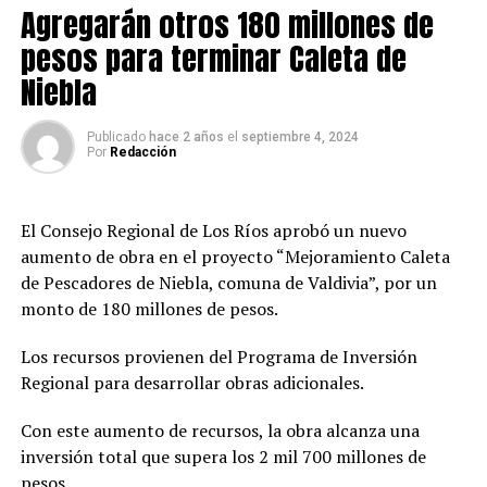
Agregarán otros 180 millones de
y debatido en el Congreso y representa una justicia
territorial para todo Chile. Sabemos que en el norte hay
pesos para terminar Caleta de
un fuerte desarrollo minero, y es justo que las demás
Niebla
comunas del país también tengan acceso a lo que
generan los impuestos de esas grandes empresas.
En la
Publicado
hace 2 años
el
septiembre 4, 2024
Región de Los Ríos, tenemos un aporte para el 2024
Por
Redacción
de $2.200 millones y se proyectan más recursos de
forma constante para los próximos años
”, dijo el
Delegado Jorge Alvial.
El Consejo Regional de Los Ríos aprobó un nuevo
aumento de obra en el proyecto “Mejoramiento Caleta
La Presidenta de la Asociación de Municipios de Los
de Pescadores de Niebla, comuna de Valdivia”, por un
Ríos, Alcaldesa de Valdivia Carla Amtmann, puntualizó
monto de 180 millones de pesos.
que “lo que se logra con el royalty no solamente es un
impuesto justo a propósito de la explotación de una de
Los recursos provienen del Programa de Inversión
las riquezas más importantes que es la minera en
Regional para desarrollar obras adicionales.
nuestro país, sino que
ésta llega directamente a libre
disposición de los municipios para necesidades tan
Con este aumento de recursos, la obra alcanza una
importantes que tenemos en cada una de las
inversión total que supera los 2 mil 700 millones de
comunas
y se distribuye con criterio de equidad en base
pesos.