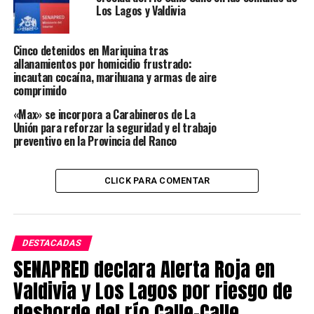
Los Lagos y Valdivia
TAGS
JUDICIAL
REGION DE LOS RIOS
VALDIVIA
SIGUIENTE
Cinco detenidos en Mariquina tras
Prisión preventiva para hombre acusado de violar y
allanamientos por homicidio frustrado:
retener a mujer de 65 años en Río Bueno
incautan cocaína, marihuana y armas de aire
comprimido
NO TE PIERDAS
Grave ataque en Valdivia: hombre queda en riesgo vital
«Max» se incorpora a Carabineros de La
tras agresión con objeto contundente
Unión para reforzar la seguridad y el trabajo
preventivo en la Provincia del Ranco
Redacción Radio Austral
CLICK PARA COMENTAR
DESTACADAS
SENAPRED declara Alerta Roja en
Valdivia y Los Lagos por riesgo de
desborde del río Calle-Calle