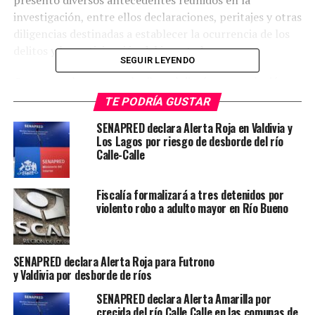
investigación, entre ellos declaraciones, peritajes y otras
diligencias destinadas a establecer la ocurrencia de los
delitos y la participación del imputado.
SEGUIR LEYENDO
Con estos elementos, el tribunal dictó una resolución
condenatoria en contra del docente, poniendo fin a una
TE PODRÍA GUSTAR
causa que se extendió por varios años desde la denuncia
SENAPRED declara Alerta Roja en Valdivia y
de los hechos.
Los Lagos por riesgo de desborde del río
Calle-Calle
Desde la Fiscalía de Los Ríos valoraron el resultado
obtenido, destacando el trabajo investigativo realizado
Fiscalía formalizará a tres detenidos por
para reunir las pruebas que permitieron sustentar la
violento robo a adulto mayor en Río Bueno
acusación.
La audiencia de lectura de sentencia quedó fijada para el
SENAPRED declara Alerta Roja para Futrono
próximo 4 de junio, ocasión en que se conocerá la pena
y Valdivia por desborde de ríos
que deberá cumplir el condenado.
SENAPRED declara Alerta Amarilla por
Post Views:
39
crecida del río Calle Calle en las comunas de