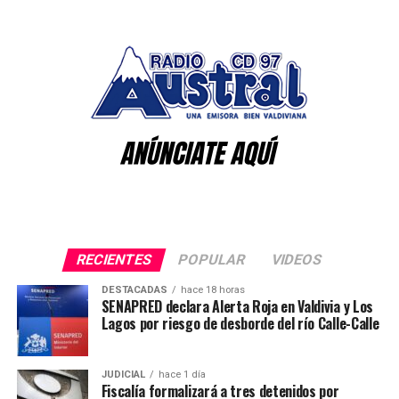
utilizadas durante la comisión de los delitos, además de
cuatro teléfonos celulares y dos balanzas digitales.
Asimismo, durante el procedimiento se decomisaron
996 gramos de cannabis.
Desde Carabineros señalaron que el operativo es
resultado del trabajo investigativo desarrollado por la
SEBV Los Ríos y de la coordinación entre distintas
instituciones para avanzar en el esclarecimiento de los
hechos y fortalecer la seguridad en la región.
Post Views:
25
RECIENTES
POPULAR
VIDEOS
DESTACADAS
hace 18 horas
SENAPRED declara Alerta Roja en Valdivia y Los
Lagos por riesgo de desborde del río Calle-Calle
JUDICIAL
hace 1 día
Fiscalía formalizará a tres detenidos por