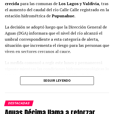
crecida
para las comunas de
Los Lagos y Valdivia
, tras
la activación de los Comités para la Gestión del Riesgo
el aumento del caudal del río Calle Calle registrado en la
de Desastres (COGRID) y adoptar medidas preventivas
estación hidrométrica de
Pupunahue
.
en las zonas que podrían verse afectadas por un
eventual desborde.
La decisión se adoptó luego que la Dirección General de
Aguas (DGA) informara que el nivel del río alcanzó el
Entre las principales recomendaciones destacan el
umbral correspondiente a esta categoría de alerta,
monitoreo constante de los cursos de agua en puntos
situación que incrementa el riesgo para las personas que
críticos, la disponibilidad de maquinaria para enfrentar
viven en sectores cercanos al cauce.
posibles emergencias, la habilitación de rutas
alternativas para el tránsito, evitar desplazamientos que
La medida comenzó a regir este lunes y permanecerá
no sean necesarios y, de ser pertinente, efectuar el
vigente mientras las condiciones hidrometeorológicas lo
traslado preventivo de personas en situación de
requieran. En ese contexto, SENAPRED indicó que se
vulnerabilidad hacia lugares seguros.
reforzará el monitoreo permanente del
SEGUIR LEYENDO
comportamiento del río y se activará el despliegue
Post Views:
1
gradual de recursos humanos y técnicos para responder
de manera oportuna ante una eventual emergencia.
DESTACADAS
Aguas Décima llama a reforzar
Desde el organismo explicaron que la Alerta Amarilla