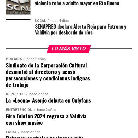
violento robo a adulto mayor en Río Bueno
LOCAL
hace 4 días
SENAPRED declara Alerta Roja para Futrono y
Valdivia por desborde de ríos
LO MÁS VISTO
PORTADA
hace 2 años
Sindicato de la Corporación Cultural
desmintió al directorio y acusó
persecuciones y condiciones indignas
de trabajo
DEPORTES
hace 2 años
La «Leona» Asenjo debuta en Onlyfans
ENTRETENCIÓN
hace 2 años
Gira Teletón 2024 regresa a Valdivia
con show masivo
LOCAL
hace 2 años
Retoman controles nocturnos ante