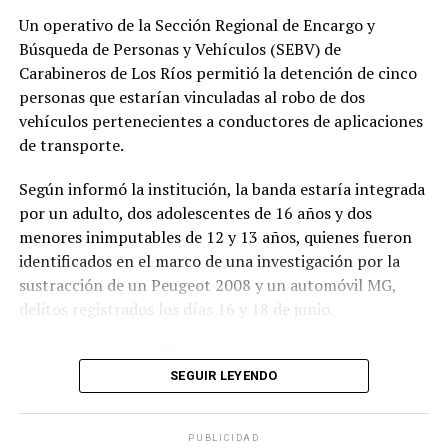
fuertes lluvias.
Un operativo de la Sección Regional de Encargo y
Búsqueda de Personas y Vehículos (SEBV) de
Asimismo, recomendó evitar descargas innecesarias de
Carabineros de Los Ríos permitió la detención de cinco
agua hacia la red sanitaria mientras se mantenga el
personas que estarían vinculadas al robo de dos
sistema frontal, con el objetivo de reducir la carga sobre
vehículos pertenecientes a conductores de aplicaciones
la infraestructura.
de transporte.
Aguas Décima informó que mantendrá un monitoreo
Según informó la institución, la banda estaría integrada
permanente de sus sistemas durante el evento
por un adulto, dos adolescentes de 16 años y dos
meteorológico y recordó que, ante emergencias o
menores inimputables de 12 y 13 años, quienes fueron
consultas, la comunidad puede comunicarse al 600 401
identificados en el marco de una investigación por la
8000, canal oficial de atención disponible durante la
sustracción de un Peugeot 2008 y un automóvil MG,
contingencia.
delitos registrados los días 16 y 18 de junio.
Post Views:
8
En el marco de las diligencias, personal policial ejecutó
allanamientos en seis viviendas, donde incautó diversos
SEGUIR LEYENDO
elementos de interés para la investigación, entre ellos
vestimentas y zapatillas que presuntamente fueron
PUBLICIDAD