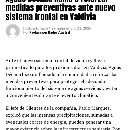
permite fortalecer la coordinación entre los distintos
medidas preventivas ante nuevo
servicios públicos, con el propósito de prevenir un
sistema frontal en Valdivia
agravamiento de la situación y reducir los posibles
impactos sobre la población, la infraestructura y el
Publicado
hace 1 semana
el
julio 23, 2026
entorno.
Por
Redacción Radio Austral
La determinación fue adoptada en coordinación con la
Delegación Presidencial Regional de Los Ríos,
considerando los antecedentes técnicos entregados por
Ante el nuevo sistema frontal de viento y lluvia
la Dirección General de Aguas y el monitoreo efectuado
pronosticado para los próximos días en Valdivia, Aguas
por la Unidad Nacional de Alerta Temprana de
Décima hizo un llamado a la comunidad a reforzar las
SENAPRED.
medidas preventivas para proteger el adecuado
funcionamiento del sistema de aguas servidas y evitar
Finalmente, las autoridades hicieron un llamado a la
inconvenientes durante el evento climático.
comunidad, especialmente a quienes residen en las
cercanías del río Calle Calle, a mantenerse informados a
El jefe de Clientes de la compañía, Pablo Márquez,
través de los canales oficiales, evitar exponerse a
explicó que las intensas precipitaciones, sumadas a
situaciones de riesgo y seguir las indicaciones de los
eventuales cortes de energía, pueden generar una
organismos de emergencia.
mayor exigencia sobre la infraestructura sanitaria. Por