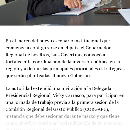
política, asuntos públicos y administración. Su
experiencia se extiende tanto al sector público como
privado, así como a la docencia universitaria.
En tanto, Rafael Foradori asumirá la Seremi de
Economía. Periodista y magíster en Administración de
En el marco del nuevo escenario institucional que
Empresas, ha desarrollado su carrera en el ámbito
comienza a configurarse en el país, el Gobernador
público regional, destacando su rol como director
Regional de Los Ríos, Luis Cuvertino, convocó a
regional del Sence en Los Ríos y su actual función como
fortalecer la coordinación de la inversión pública en la
concejal de Valdivia, junto con su trabajo en áreas de
región y a definir las principales prioridades estratégicas
innovación, emprendimiento y desarrollo productivo.
que serán planteadas al nuevo Gobierno.
Con estos nombramientos, el Ejecutivo continúa
La autoridad extendió una invitación a la Delegada
avanzando en la instalación del gabinete regional,
Presidencial Regional, Vicky Carrasco, para participar en
integrando profesionales con experiencia en áreas clave
una jornada de trabajo previa a la primera sesión de la
para impulsar la gestión pública y el desarrollo en la
Comisión Regional del Gasto Público (CORGAPU),
Región de Los Ríos.
instancia que debe sesionar durante marzo y que tiene
Post Views:
87
como objetivo coordinar la planificación de la inversión
multisectorial en la región.