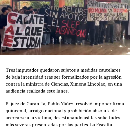
Foradori en Economía; Felipe Bastidas en Salud; Cristian
Arriagada en Vivienda; Juan Pablo Alvarado en
Transportes y Telecomunicaciones; Daniela Silva en
Desarrollo Social y Familia; Oriet Montecinos en la
Seremi de la Mujer y Equidad de Género; Ane Contreras
en la Vocería de Gobierno; Daniela Coello en Justicia y
Derechos Humanos; Hugo Ortiz en Culturas; Rodrigo
Oñate en Bienes Nacionales; Rodrigo Bahamonde en
Agricultura; Juan Agustín Meléndez en Seguridad; Juan
Taladriz en Energía; Mauricio Barría en Ciencias; Karina
Tres imputados quedaron sujetos a medidas cautelares
Silva en Minería; Edinson Rivera en Obras Públicas;
de baja intensidad tras ser formalizados por la agresión
Denisse Merino en Trabajo, y Roberto Buchhorsts en
contra la ministra de Ciencias, Ximena Lincolao, en una
Deporte.
audiencia realizada este lunes.
Post Views:
59
El juez de Garantía, Pablo Yáñez, resolvió imponer firma
quincenal, arraigo nacional y prohibición absoluta de
acercarse a la víctima, desestimando así las solicitudes
más severas presentadas por las partes. La Fiscalía