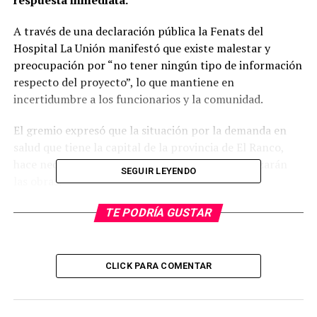
respuesta inmediata.
A través de una declaración pública la Fenats del
Hospital La Unión manifestó que existe malestar y
preocupación por “no tener ningún tipo de información
respecto del proyecto”, lo que mantiene en
incertidumbre a los funcionarios y la comunidad.
El gremio expresó que la situación por la demanda en
salud que tiene la capital de la provincia de El Ranco,
hace necesario tener certezas de cuándo comenzarán
SEGUIR LEYENDO
las obras.
“
Necesitamos información y certeza de la fecha en
TE PODRÍA GUSTAR
las que se iniciarán los trabajos de construcción,
considerando que la demanda en temas de salud
cada año es compleja de abordar y a su vez
CLICK PARA COMENTAR
garantizar un espacio adecuado y digno en el
desempeño de las funciones del personal que opera
en el hospital
”, señalaron.