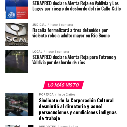
SENAPRED declara Alerta Roja en Valdivia y Los
“El desarrollo de nuestra región requiere una mirada
Lagos por riesgo de desborde del río Calle-Calle
estratégica y un trabajo coordinado entre las distintas
instituciones del Estado. Nosotros mantenemos desde
hace mucho tiempo un trabajo conjunto con los
JUDICIAL
hace 1 semana
Fiscalía formalizará a tres detenidos por
ministerios, con los distintos sectores y con las
violento robo a adulto mayor en Río Bueno
reparticiones públicas. Además, tenemos una
responsabilidad relevante en materia de inversión
LOCAL
hace 1 semana
pública, ya que me corresponde coordinar y presidir la
SENAPRED declara Alerta Roja para Futrono y
instancia de coordinación del gasto público regional,
Valdivia por desborde de ríos
CORGAPU, que articula precisamente la inversión
pública en nuestro territorio”, señaló el Gobernador.
LO MÁS VISTO
La autoridad regional destacó además la autonomía del
Gobierno Regional en la gestión de sus recursos y su
PORTADA
hace 2 años
Sindicato de la Corporación Cultural
presupuesto global, cuyas decisiones son adoptadas por
desmintió al directorio y acusó
el Ejecutivo regional y sancionadas por el Consejo
persecuciones y condiciones indignas
Regional.
de trabajo
“Actualmente tenemos una gran cartera de proyectos
DEPORTES
hace 2 años