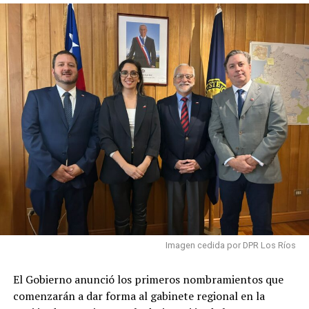
Los tres acusados enfrentan cargos por atentado contra
la autoridad, en relación con una agresión ocurrida
mientras la secretaria de Estado se encontraba en
ejercicio de sus funciones.
La detención de los imputados había sido confirmada
previamente por la ministra de Seguridad, Trinidad
Steinert, quien destacó el trabajo de la Policía de
Investigaciones en el procedimiento.
El tribunal fijó un plazo de 120 días para el desarrollo de
la investigación
Post Views:
57
Imagen cedida por DPR Los Ríos
El Gobierno anunció los primeros nombramientos que
comenzarán a dar forma al gabinete regional en la