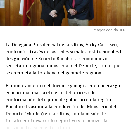
“
Queremos hacer un llamado a la comunidad para
unir fuerzas y no permitir que una vez más, el
derecho de un nuevo hospital para nuestra comuna
se vea entrampado por procesos que podrían
Imagen cedida DPR
avanzar con mayor celeridad
”, enfatizaron.
La Delegada Presidencial de Los Ríos, Vicky Carrasco,
Post Views:
441
confirmó a través de las redes sociales institucionales la
TAGS
designación de Roberto Buchhorsts como nuevo
SIGUIENTE
secretario regional ministerial del Deporte, con lo que
Comunas de Los Ríos recibirán más de $2 mil millones
se completa la totalidad del gabinete regional.
por Ley de Royalty Minero
El nombramiento del docente y magíster en liderazgo
NO TE PIERDAS
Hay 40 funcionarios sin sueldo en Los Ríos: Continúa
educacional marca el cierre del proceso de
búsqueda de solución a situación de las corporaciones
conformación del equipo de gobierno en la región.
Buchhorsts asumirá la conducción del Ministerio del
Deporte (Mindep) en Los Ríos, con la misión de
Redacción Radio Austral
fortalecer el desarrollo deportivo y promover la
actividad física en el territorio.