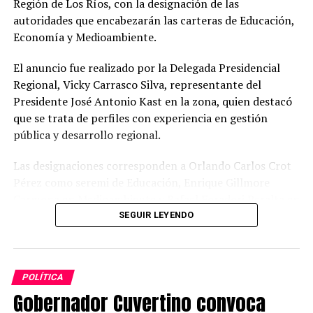
Región de Los Ríos, con la designación de las
autoridades que encabezarán las carteras de Educación,
Economía y Medioambiente.
El anuncio fue realizado por la Delegada Presidencial
Regional, Vicky Carrasco Silva, representante del
Presidente José Antonio Kast en la zona, quien destacó
que se trata de perfiles con experiencia en gestión
pública y desarrollo regional.
Las designaciones corresponden a Orlando Carlos Crot
Pérez como seremi de Educación, Enrique Gillmore
Carmona en Medioambiente y Rafael Foradori Peralta en
Economía. Durante la jornada, la delegada sostuvo un
SEGUIR LEYENDO
primer encuentro de trabajo con las nuevas autoridades,
instancia en la que se entregaron lineamientos iniciales
para avanzar en las prioridades del programa de
POLÍTICA
Gobierno.
Gobernador Cuvertino convoca