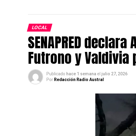
LOCAL
SENAPRED declara A
Futrono y Valdivia
Publicado
hace 1 semana
el
julio 27, 2026
Por
Redacción Radio Austral