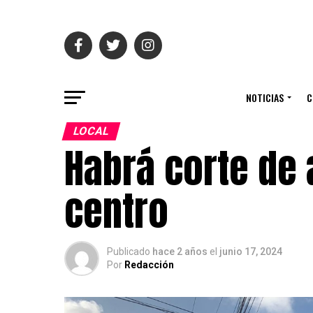
NOTICIAS
C
LOCAL
Habrá corte de 
centro
Publicado
hace 2 años
el
junio 17, 2024
Por
Redacción