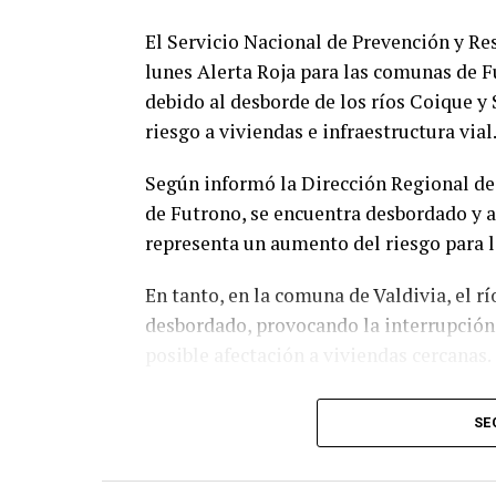
El Servicio Nacional de Prevención y Re
lunes Alerta Roja para las comunas de Fu
debido al desborde de los ríos Coique 
riesgo a viviendas e infraestructura vial
Según informó la Dirección Regional de 
de Futrono, se encuentra desbordado y 
representa un aumento del riesgo para la
En tanto, en la comuna de Valdivia, el 
desbordado, provocando la interrupción 
posible afectación a viviendas cercanas.
La Alerta Roja comenzó a regir este lun
SE
condiciones del evento lo ameriten. Con
movilizarán todos los recursos necesari