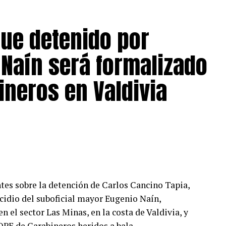
agnitud y severidad de la situación.
tinúa vigente la Alerta Amarilla por crecida
que detenido por
Naín será formalizado
ineros en Valdivia
 los organismos que integran el Sistema Nacional
es (Sinapred) a mantener una evaluación y
iesgo, adoptando las medidas necesarias para
ario, activar los Comités para la Gestión del
Temprana continuará monitoreando los puntos
espuesta y rehabilitación.
tes sobre la detención de Carlos Cancino Tapia,
cidio del suboficial mayor Eugenio Naín,
encuentra el monitoreo constante de los cursos
 el sector Las Minas, en la costa de Valdivia, y
ara contener eventuales desbordes que puedan
PE de Carabineros heridos a bala.