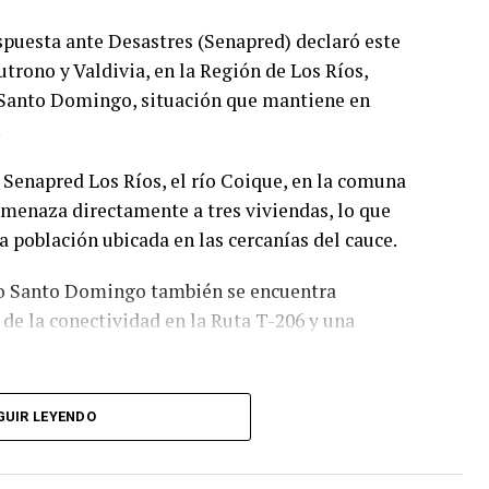
spuesta ante Desastres (Senapred) declaró este
trono y Valdivia, en la Región de Los Ríos,
y Santo Domingo, situación que mantiene en
.
Senapred Los Ríos, el río Coique, en la comuna
amenaza directamente a tres viviendas, lo que
 población ubicada en las cercanías del cauce.
río Santo Domingo también se encuentra
de la conectividad en la Ruta T-206 y una
es y permanecerá vigente hasta que las
GUIR LEYENDO
 esta medida, Senapred indicó que se
os y disponibles para enfrentar la emergencia y