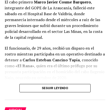
El cabo primero
Marco Javier Cosme Barquero
,
Además, los funcionarios encontraron dos pistolas de
integrante del GOPE de La Araucanía, falleció este
aire comprimido, un rifle de aire comprimido con mira
sábado en el Hospital Base de Valdivia, donde
telescópica, 15 balines de acero, una vaina percutada
permanecía internado desde el miércoles a raíz de las
calibre 9 milímetros y un cartucho sin percutar marca
graves lesiones que sufrió durante un procedimiento
CBC, elementos que serán incorporados como evidencia
policial desarrollado en el sector Las Minas, en la costa
en la investigación.
de la capital regional.
Por instrucción del Ministerio Público, los cinco
El funcionario, de 29 años, recibió un disparo en el
imputados fueron puestos a disposición del Juzgado de
rostro mientras participaba en un operativo destinado a
Garantía para su respectivo control de detención.
detener a
Carlos Esteban Cancino Tapia
, conocido
como
«El Rana»
, quien era el último prófugo por su
Desde Carabineros señalaron que el procedimiento
presunta participación en el homicidio del cabo Eugenio
permitió avanzar en el esclarecimiento del homicidio
Naín, ocurrido en octubre de 2020.
frustrado investigado y sacar de circulación drogas,
elementos asociados a su comercialización y evidencia
Desde su ingreso al principal recinto asistencial de la
SEGUIR LEYENDO
relevante para la causa penal.
región, el carabinero fue sometido a una intervención
neuroquirúrgica de alta complejidad para enfrentar el
Post Views:
13
grave traumatismo encefalocraneano provocado por el
JUDICIAL