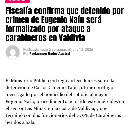
impacto balístico. Pese al trabajo del equipo médico y a
Fiscalía confirma que detenido por
los esfuerzos realizados para estabilizar su condición, su
estado de salud se mantuvo crítico y finalmente este
crimen de Eugenio Naín será
sábado se confirmó su fallecimiento.
formalizado por ataque a
carabineros en Valdivia
De acuerdo con los antecedentes conocidos tras su
deceso, la familia del funcionario autorizó la donación
de sus órganos. Durante la jornada, el director general
Publicado
hace 2 semanas
el
julio 15, 2026
Por
Redacción Radio Austral
de Carabineros llegó hasta el Hospital Base de Valdivia
para acompañar a los familiares y al personal
institucional.
El Ministerio Público entregó antecedentes sobre la
El procedimiento
detención de Carlos Cancino Tapia, último prófugo
investigado por el homicidio del suboficial mayor
El operativo se desarrolló durante la mañana del
Eugenio Naín, procedimiento ocurrido este miércoles en
miércoles en el sector Las Minas, donde equipos
el sector Las Minas, en la costa de Valdivia, y que
especializados del GOPE lograron ubicar a Cancino
terminó con dos funcionarios del GOPE de Carabineros
Tapia. Según los antecedentes reunidos por la
heridos a bala.
investigación, el imputado respondió con disparos al