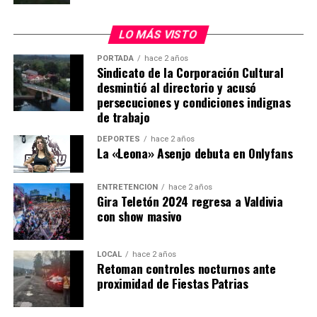
la institución continuará realizando diligencias para
ubicar a personas prófugas de la justicia.
LO MÁS VISTO
PORTADA
hace 2 años
“Le pido a toda la gente que siga rezando, que siga
Sindicato de la Corporación Cultural
pidiendo por la salud del cabo primero Cosme”, expresó.
desmintió al directorio y acusó
persecuciones y condiciones indignas
Procedimiento terminó con imputado
de trabajo
detenido
DEPORTES
hace 2 años
La «Leona» Asenjo debuta en Onlyfans
El operativo se desarrolló durante la tarde del miércoles
15 de julio en una vivienda ubicada en el sector Las
ENTRETENCIÓN
hace 2 años
Gira Teletón 2024 regresa a Valdivia
Minas, donde personal del Grupo de Operaciones
con show masivo
Policiales Especiales (GOPE) intentaba concretar la
captura de Carlos Cancino Tapia.
LOCAL
hace 2 años
Según los antecedentes investigativos, el sujeto era
Retoman controles nocturnos ante
proximidad de Fiestas Patrias
buscado por su presunta participación en el homicidio
del suboficial mayor Eugenio Naín, funcionario