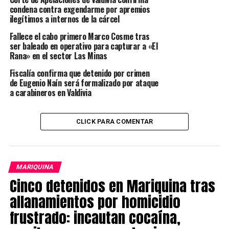
condena contra exgendarme por apremios
Brigada Investigadora de Robos (BIRO) de la PDI
ilegítimos a internos de la cárcel
continúa indagando su posible participación en otros
Fallece el cabo primero Marco Cosme tras
hechos similares ocurridos este año en la misma zona.
ser baleado en operativo para capturar a «El
Rana» en el sector Las Minas
Post Views:
455
Fiscalía confirma que detenido por crimen
TAGS
CESFAM EXTERNO
JUDICIAL
LOCAL
POLICIAL
de Eugenio Naín será formalizado por ataque
PRISION PREVENTIVA PARA IMPUTADO POR ROBO EN JARDINES
a carabineros en Valdivia
ROBO EN JARDINES EN VALDIVIA
SIGUIENTE
PDI detuvo a pareja por tres robos con intimidación en
CLICK PARA COMENTAR
el centro de Valdivia
NO TE PIERDAS
En la frontera detienen a sujetos armados y con drogas
MARIQUINA
que pretendían ingresar a Chile
Cinco detenidos en Mariquina tras
allanamientos por homicidio
Redacción Radio Austral
frustrado: incautan cocaína,