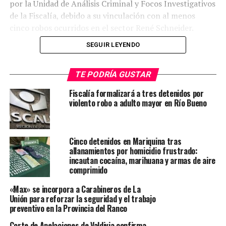
por la Unidad de Análisis Criminal y Focos Investigativos
de la Fiscalía, debido a su vinculación con al menos
cinco robos ocurridos en el sector René Schneider.
SEGUIR LEYENDO
Entre los hechos que se le imputan, se cuenta un robo el
TE PODRÍA GUSTAR
jueves 3 de abril en el Cesfam Externo de Valdivia.
Fiscalía formalizará a tres detenidos por
Además, en enero habría ingresado a la escuela
violento robo a adulto mayor en Río Bueno
Angachilla y al jardín infantil Aneley, recinto al que
volvió en febrero. En marzo, también habría sustraído
especies desde el jardín infantil Francia, ubicado en calle
Cinco detenidos en Mariquina tras
General Montecinos.
allanamientos por homicidio frustrado:
incautan cocaína, marihuana y armas de aire
comprimido
«Max» se incorpora a Carabineros de La
Debido a la reiteración de los delitos y el riesgo que
Unión para reforzar la seguridad y el trabajo
representa para la comunidad, el Juzgado de Garantía
preventivo en la Provincia del Ranco
de Valdivia acogió la solicitud de la Fiscalía y decretó la
Corte de Apelaciones de Valdivia confirma
prisión preventiva del imputado. Paralelamente, la