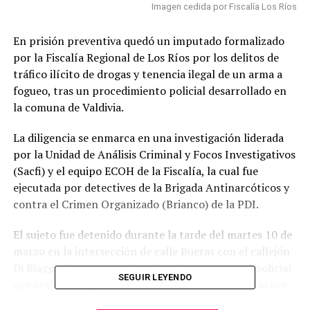
Imagen cedida por Fiscalía Los Ríos
En prisión preventiva quedó un imputado formalizado
por la Fiscalía Regional de Los Ríos por los delitos de
tráfico ilícito de drogas y tenencia ilegal de un arma a
fogueo, tras un procedimiento policial desarrollado en
la comuna de Valdivia.
La diligencia se enmarca en una investigación liderada
por la Unidad de Análisis Criminal y Focos Investigativos
(Sacfi) y el equipo ECOH de la Fiscalía, la cual fue
ejecutada por detectives de la Brigada Antinarcóticos y
contra el Crimen Organizado (Brianco) de la PDI.
El sujeto fue detenido durante la tarde del martes 10 de
marzo en la intersección de calle Bueras con el callejón
Di Biaggio, luego de ser fiscalizado por personal policial
SEGUIR LEYENDO
que realizaba vigilancias vinculadas a una denuncia por
tráfico y cultivo de cannabis en su domicilio. Durante el