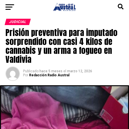
JUDICIAL
Prisión preventiva para imputado
sorprendido con casi 4 kilos de
cannabis y un arma a fogueo en
Valdivia
Publicado
hace 5 meses
el
marzo 12, 2026
Por
Redacción Radio Austral