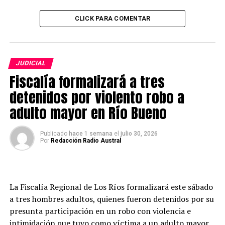
CLICK PARA COMENTAR
JUDICIAL
Fiscalía formalizará a tres
detenidos por violento robo a
En total, el operativo permitió retirar de circulación 3
adulto mayor en Río Bueno
kilos 922 gramos de cannabis, sustancia que, según la
investigación, estaba destinada a su comercialización.
Publicado
hace 1 semana
el
julio 30, 2026
Por
Redacción Radio Austral
A solicitud de la Fiscalía de Los Ríos, el Juzgado de
Garantía de Valdivia decretó la medida cautelar de
prisión preventiva para el imputado, al estimar que su
libertad representa un peligro para la seguridad de la
La Fiscalía Regional de Los Ríos formalizará este sábado
sociedad y para el éxito de la investigación.
a tres hombres adultos, quienes fueron detenidos por su
presunta participación en un robo con violencia e
Post Views:
74
intimidación que tuvo como víctima a un adulto mayor