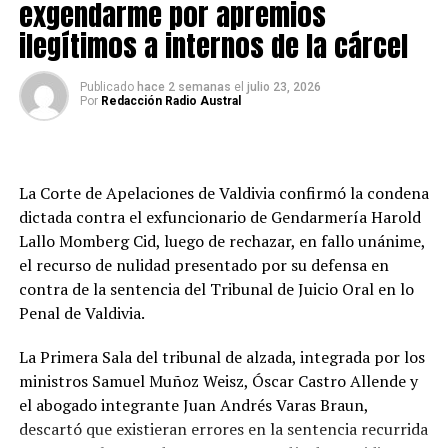
exgendarme por apremios
recopilados durante la investigación.
ilegítimos a internos de la cárcel
Los tres detenidos comparecieron este viernes ante el
Juzgado de Garantía de Río Bueno para el control de
Publicado
hace 2 semanas
el
julio 23, 2026
Por
Redacción Radio Austral
detención. Sin embargo, a petición del Ministerio
Público, el tribunal resolvió ampliar la detención hasta
este sábado, jornada en la que la Fiscalía formalizará la
investigación y solicitará las medidas cautelares que
La Corte de Apelaciones de Valdivia confirmó la condena
estime pertinentes.
dictada contra el exfuncionario de Gendarmería Harold
Lallo Momberg Cid, luego de rechazar, en fallo unánime,
Post Views:
5
el recurso de nulidad presentado por su defensa en
contra de la sentencia del Tribunal de Juicio Oral en lo
Penal de Valdivia.
La Primera Sala del tribunal de alzada, integrada por los
ministros Samuel Muñoz Weisz, Óscar Castro Allende y
el abogado integrante Juan Andrés Varas Braun,
descartó que existieran errores en la sentencia recurrida