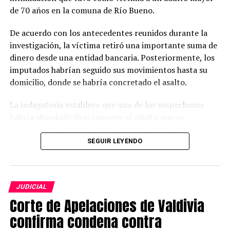
TAGS
JUDICIAL
POLICIAL
REGION DE LOS RIOS
VALDIVIA
de 70 años en la comuna de Río Bueno.
SIGUIENTE
De acuerdo con los antecedentes reunidos durante la
Detienen a hombre en Paillaco por transportar más de
investigación, la víctima retiró una importante suma de
2,6 toneladas de mariscos y pescados de origen ilegal
dinero desde una entidad bancaria. Posteriormente, los
NO TE PIERDAS
imputados habrían seguido sus movimientos hasta su
Colisión frontal en ruta Río Bueno–Crucero deja cinco
domicilio, donde se habría concretado el asalto.
personas lesionadas, entre ellas dos menores
La indagatoria establece que uno de los sospechosos
habría abordado directamente al adulto mayor,
Redacción Radio Austral
mientras los otros dos permanecían en un vehículo
prestando apoyo para ejecutar el delito y facilitar la
SEGUIR LEYENDO
huida.
Las diligencias investigativas fueron desarrolladas por la
JUDICIAL
Sección de Investigación Policial (SIP) de Carabineros,
Corte de Apelaciones de Valdivia
cuyo trabajo permitió identificar a los presuntos
responsables mediante el análisis de cámaras de
confirma condena contra
seguridad y el cruce de diversos antecedentes