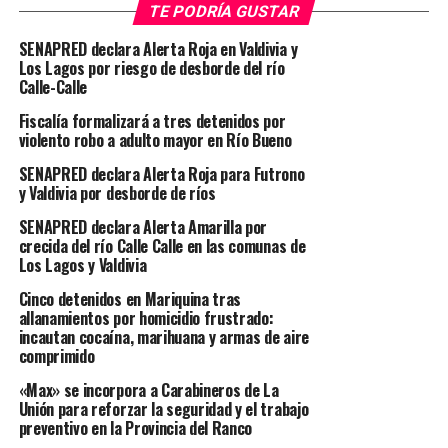
control, los detectives encontraron entre sus
TE PODRÍA GUSTAR
vestimentas cuatro bolsas con cannabis, con un peso
SENAPRED declara Alerta Roja en Valdivia y
total de 25,18 gramos, lo que motivó su detención en
Los Lagos por riesgo de desborde del río
flagrancia.
Calle-Calle
Fiscalía formalizará a tres detenidos por
Posteriormente, y tras obtener una orden judicial de
violento robo a adulto mayor en Río Bueno
entrada y registro al inmueble del imputado, la PDI
SENAPRED declara Alerta Roja para Futrono
realizó un allanamiento en la vivienda, donde incautó
y Valdivia por desborde de ríos
distintas cantidades de cannabis distribuidas en diversas
dependencias del domicilio. Además, se decomisaron
SENAPRED declara Alerta Amarilla por
crecida del río Calle Calle en las comunas de
balanzas digitales, dinero en efectivo y una pistola a
Los Lagos y Valdivia
fogueo con municiones.
Cinco detenidos en Mariquina tras
allanamientos por homicidio frustrado:
incautan cocaína, marihuana y armas de aire
comprimido
«Max» se incorpora a Carabineros de La
Unión para reforzar la seguridad y el trabajo
preventivo en la Provincia del Ranco