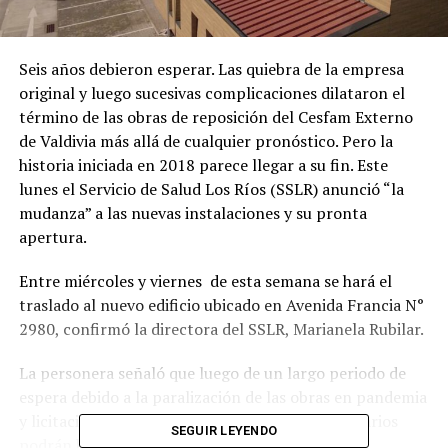
Seis años debieron esperar. Las quiebra de la empresa
original y luego sucesivas complicaciones dilataron el
término de las obras de reposición del Cesfam Externo
de Valdivia más allá de cualquier pronóstico. Pero la
historia iniciada en 2018 parece llegar a su fin. Este
lunes el Servicio de Salud Los Ríos (SSLR) anunció “la
mudanza” a las nuevas instalaciones y su pronta
apertura.
Entre miércoles y viernes de esta semana se hará el
traslado al nuevo edificio ubicado en Avenida Francia N°
2980, confirmó la directora del SSLR, Marianela Rubilar.
La personera señaló que luego de un largo periodo de
espera debido a la paralización de las obras en pandemia
y licitaciones fallidas, por fin usuarios y funcionarios
SEGUIR LEYENDO
podrán hacer uso del nuevo y moderno edificio.