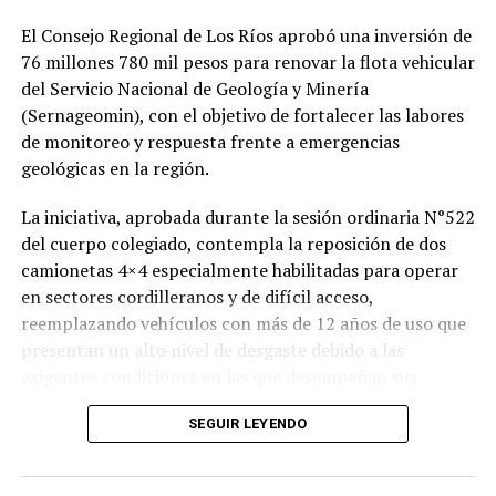
venta de drogas y los efectos que esta actividad
El Consejo Regional de Los Ríos aprobó una inversión de
generaba en la seguridad del barrio.
76 millones 780 mil pesos para renovar la flota vehicular
del Servicio Nacional de Geología y Minería
Por instrucción del Ministerio Público, los cinco
(Sernageomin), con el objetivo de fortalecer las labores
detenidos fueron trasladados hasta el Juzgado de
de monitoreo y respuesta frente a emergencias
Garantía de Valdivia para enfrentar la audiencia de
geológicas en la región.
control de detención y posterior formalización.
La iniciativa, aprobada durante la sesión ordinaria N°522
Post Views:
26
del cuerpo colegiado, contempla la reposición de dos
camionetas 4×4 especialmente habilitadas para operar
en sectores cordilleranos y de difícil acceso,
reemplazando vehículos con más de 12 años de uso que
presentan un alto nivel de desgaste debido a las
exigentes condiciones en las que desempeñan sus
funciones.
SEGUIR LEYENDO
Con esta inversión, financiada por el Gobierno Regional,
Sernageomin busca mejorar su capacidad operativa para