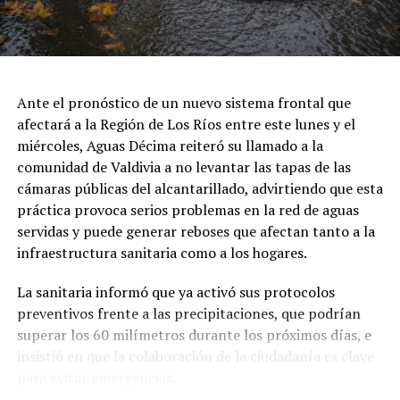
importancia de dotar al organismo de mejores
herramientas para el desarrollo de sus funciones.
El consejero regional Ariel Muñoz afirmó que la
renovación de los vehículos permitirá a los equipos
Ante el pronóstico de un nuevo sistema frontal que
llegar con mayor rapidez a distintos puntos de la región
afectará a la Región de Los Ríos entre este lunes y el
y generar información técnica clave para la toma de
miércoles, Aguas Décima reiteró su llamado a la
decisiones en materia de prevención y gestión del
comunidad de Valdivia a no levantar las tapas de las
riesgo.
cámaras públicas del alcantarillado, advirtiendo que esta
práctica provoca serios problemas en la red de aguas
En la misma línea, la consejera regional Catalina Hott
servidas y puede generar reboses que afectan tanto a la
sostuvo que fortalecer a Sernageomin constituye una
infraestructura sanitaria como a los hogares.
decisión estratégica, ya que su trabajo en terreno
permite identificar amenazas, monitorear zonas de
La sanitaria informó que ya activó sus protocolos
riesgo y entregar información especializada para
preventivos frente a las precipitaciones, que podrían
proteger a las comunidades.
superar los 60 milímetros durante los próximos días, e
insistió en que la colaboración de la ciudadanía es clave
Según la evaluación técnica del proyecto, la compra de
para evitar emergencias.
los vehículos representa una alternativa más eficiente
que el arriendo, al reducir los costos durante su vida útil