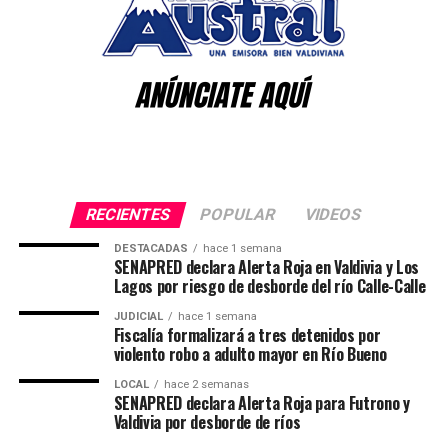
Junto con informar la aceptación de su renuncia, la casa
edilicia indicó que continuará con las acciones
administrativas correspondientes. En ese contexto,
precisó que seguirá adelante el sumario interno
instruido para determinar eventuales responsabilidades.
Finalmente, desde la Municipalidad de Valdivia
reafirmaron su compromiso con la probidad y la
RECIENTES
POPULAR
VIDEOS
transparencia en el servicio público, manifestando
además su confianza en que las instituciones encargadas
DESTACADAS
hace 1 semana
SENAPRED declara Alerta Roja en Valdivia y Los
de la investigación y administración de justicia
Lagos por riesgo de desborde del río Calle-Calle
desarrollarán su labor conforme a la normativa vigente.
JUDICIAL
hace 1 semana
Fiscalía formalizará a tres detenidos por
Post Views:
35
violento robo a adulto mayor en Río Bueno
LOCAL
hace 2 semanas
SENAPRED declara Alerta Roja para Futrono y
Valdivia por desborde de ríos