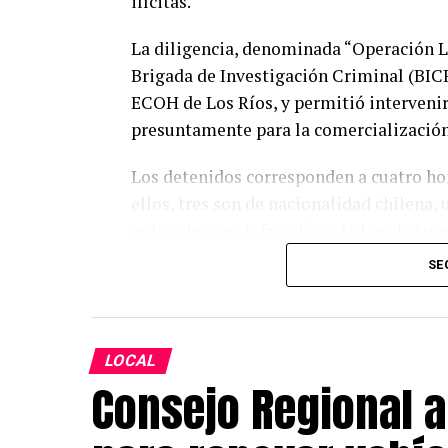
ilícitas.
La diligencia, denominada “Operación Li
Brigada de Investigación Criminal (BIC
ECOH de Los Ríos, y permitió interveni
presuntamente para la comercialización
Los detenidos corresponden a cuatro ho
ellos, tres son de nacionalidad chilena,
policiales por infracción a la Ley de Dro
SE
Durante el procedimiento, los detective
distribuidas en 236 envoltorios, además
pesos en dinero en efectivo, monto que 
venta de sustancias ilícitas.
LOCAL
Consejo Regional 
El jefe del equipo MT-0, comisario Edga
intervenidos contaban con medidas desti