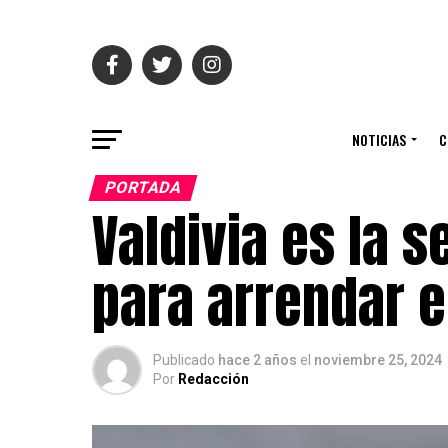
NOTICIAS
C
PORTADA
Valdivia es la 
para arrendar e
Publicado
hace 2 años
el
noviembre 25, 2024
Por
Redacción