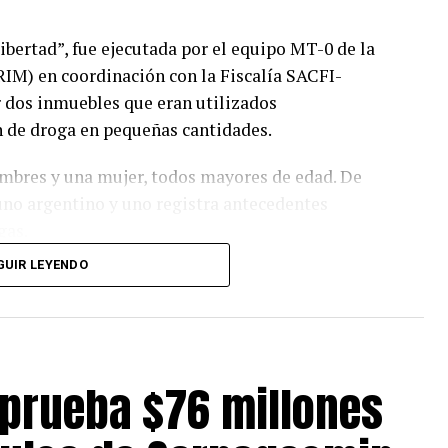
bertad”, fue ejecutada por el equipo MT-0 de la
RIM) en coordinación con la Fiscalía SACFI-
r dos inmuebles que eran utilizados
 de droga en pequeñas cantidades.
mbres y una mujer, todos mayores de edad. De
 uno argentino y uno registra antecedentes
gas.
GUIR LEYENDO
s incautaron cerca de mil dosis de cocaína base,
 de 11,86 gramos de cannabis a granel y 166 mil
correspondería a ganancias obtenidas por la
aprueba $76 millones
rdo San Martín, explicó que los inmuebles
nadas a dificultar el ingreso policial, como