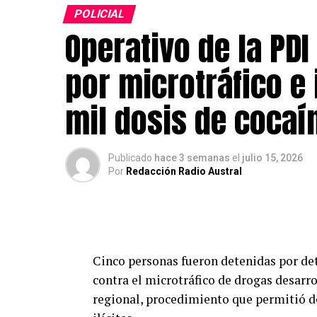
POLICIAL
Operativo de la PDI
por microtráfico e
mil dosis de cocaí
Publicado
hace 3 semanas
el
julio 15, 2026
Por
Redacción Radio Austral
Cinco personas fueron detenidas por det
contra el microtráfico de drogas desarr
regional, procedimiento que permitió de