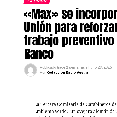
LA UNIÓN
«Max» se incorpor
Unión para reforzar
trabajo preventivo 
Ranco
Publicado
hace 2 semanas
el
julio 23, 2026
Por
Redacción Radio Austral
La Tercera Comisaría de Carabineros de
Emblema Verde», un ovejero alemán de u