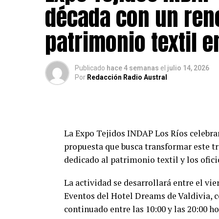
década con un ren
Max, el nuevo integrante de Carabineros 
Asimismo, indicó que el can «no usa uni
patrimonio textil e
alegría, nobleza y entusiasmo ya comenz
Además de su labor policial, Max partic
Publicado
hace 4 semanas
el
julio 14, 2026
Por
Redacción Radio Austral
masivos y visitas a establecimientos ed
prevención y el acercamiento entre Cara
Respecto al trabajo que desarrollará ju
«desde hoy, Max acompañará las labore
La Expo Tejidos INDAP Los Ríos celebrar
un gran equipo y compartiendo cada jorn
propuesta que busca transformar este tr
un perro puede entregar».
dedicado al patrimonio textil y los ofici
La llegada de Max también marca el reto
La actividad se desarrollará entre el vie
Comisaría de La Unión, luego del falleci
Eventos del Hotel Dreams de Valdivia, c
alemán que prestó servicios en esa unida
continuado entre las 10:00 y las 20:00 ho