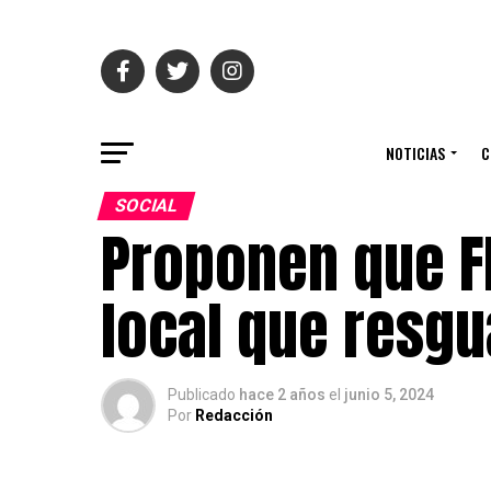
NOTICIAS
C
SOCIAL
Proponen que FF
local que resg
Publicado
hace 2 años
el
junio 5, 2024
Por
Redacción