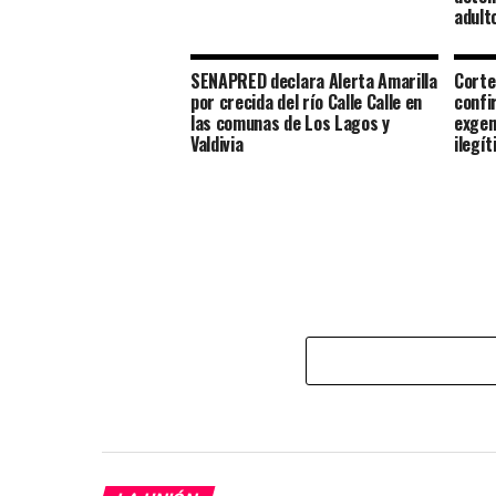
adult
SENAPRED declara Alerta Amarilla
Corte
por crecida del río Calle Calle en
confi
las comunas de Los Lagos y
exgen
Valdivia
ilegí