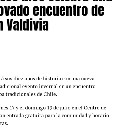
ovado encuentro de
de La Unión», señaló el oficial.
forme, no conduce un radiopatrulla, pero con su
n Valdivia
ó a ganarse el cariño de todos».
ipará en actividades comunitarias, eventos
ucacionales, apoyando las acciones de
bineros y la ciudadanía.
nto a su guía, el mayor Henríquez sostuvo que
s del sargento segundo Luis Messina, formando
á sus diez años de historia con una nueva
ada de servicio con la energía y lealtad que solo
adicional evento invernal en un encuentro
os tradicionales de Chile.
rno de un can institucional a la Tercera
rnes 17 y el domingo 19 de julio en el Centro de
miento, en 2022, de Jeff, el último ovejero
on entrada gratuita para la comunidad y horario
d policial.
ras.