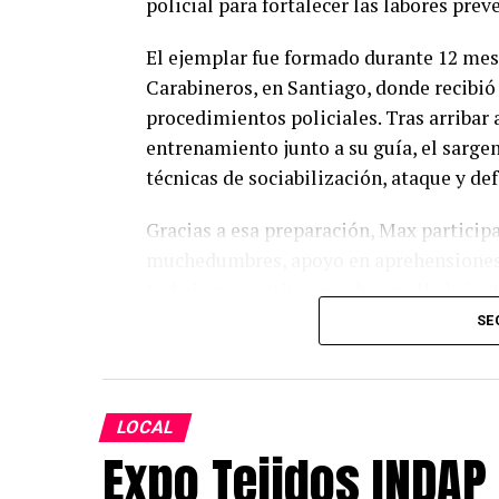
policial para fortalecer las labores prev
El ejemplar fue formado durante 12 mes
Carabineros, en Santiago, donde recibió
procedimientos policiales. Tras arribar
entrenamiento junto a su guía, el sarg
técnicas de sociabilización, ataque y de
Gracias a esa preparación, Max participa
muchedumbres, apoyo en aprehensiones y
trabajo preventivo que desarrolla la inst
SE
El comisario de la Tercera Comisaría de
incorporación del nuevo integrante inst
funciones operativas, será un importan
LOCAL
Expo Tejidos INDAP
«Hay incorporaciones que llegan para cu
ganarse el corazón de todos. Hoy querem