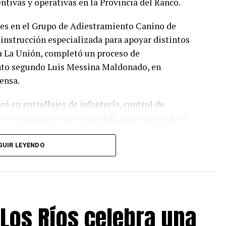
entivas y operativas en la Provincia del Ranco.
es en el Grupo de Adiestramiento Canino de
 instrucción especializada para apoyar distintos
 a La Unión, completó un proceso de
ento segundo Luis Messina Maldonado, en
fensa.
rá en patrullajes de infantería, control de
 otras labores de seguridad, contribuyendo al
itución en la provincia.
GUIR LEYENDO
 La Unión, mayor César Henríquez, valoró la
itucional y destacó que, además de cumplir
te nexo con la comunidad.
 Los Ríos celebra una
mplir una misión y otras que llegan para
os presentarles a alguien muy especial. Él es