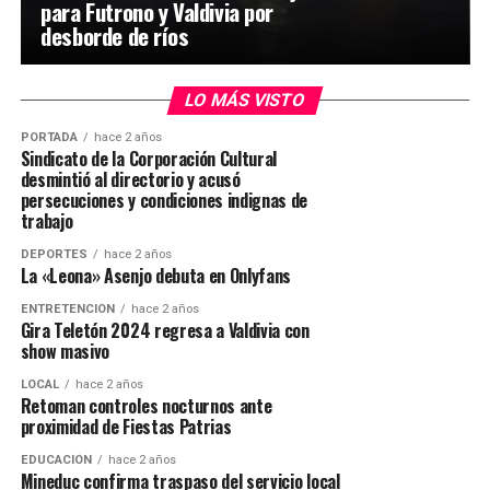
para Futrono y Valdivia por
desborde de ríos
LO MÁS VISTO
PORTADA
hace 2 años
Sindicato de la Corporación Cultural
desmintió al directorio y acusó
persecuciones y condiciones indignas de
trabajo
DEPORTES
hace 2 años
La «Leona» Asenjo debuta en Onlyfans
ENTRETENCIÓN
hace 2 años
Gira Teletón 2024 regresa a Valdivia con
show masivo
LOCAL
hace 2 años
Retoman controles nocturnos ante
proximidad de Fiestas Patrias
EDUCACIÓN
hace 2 años
Mineduc confirma traspaso del servicio local