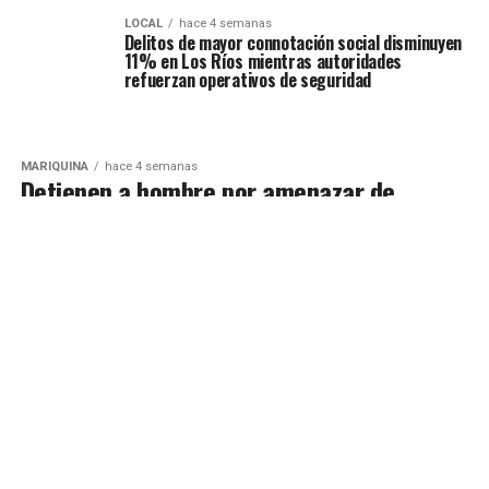
LOCAL
hace 4 semanas
Delitos de mayor connotación social disminuyen
11% en Los Ríos mientras autoridades
refuerzan operativos de seguridad
MARIQUINA
hace 4 semanas
Detienen a hombre por amenazar de
muerte a un familiar e intentar
intimidarlo con incendiar una
vivienda en Mariquina
MÁS NOTICIAS
Radio Austral AM 970 - En Vivo