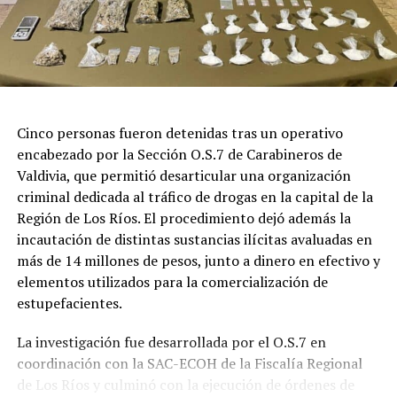
proyectil en su abdomen, pero está en un estado de
menor gravedad que el primero”, señaló el fiscal Bustos.
El imputado también resultó herido durante el
enfrentamiento, con un impacto balístico en el rostro,
siendo trasladado hasta el Hospital Base de Valdivia
fuera de riesgo vital.
Cinco personas fueron detenidas tras un operativo
encabezado por la Sección O.S.7 de Carabineros de
Investigación por homicidio de Eugenio
Valdivia, que permitió desarticular una organización
criminal dedicada al tráfico de drogas en la capital de la
Naín
Región de Los Ríos. El procedimiento dejó además la
incautación de distintas sustancias ilícitas avaluadas en
El fiscal Bustos recordó que la investigación por el
más de 14 millones de pesos, junto a dinero en efectivo y
homicidio del suboficial mayor Eugenio Naín se inició en
elementos utilizados para la comercialización de
2020 y ya cuenta con una persona condenada a 32 años
estupefacientes.
de cárcel, además de otro imputado formalizado cuyo
proceso investigativo continúa vigente.
La investigación fue desarrollada por el O.S.7 en
coordinación con la SAC-ECOH de la Fiscalía Regional
Carlos Cancino Tapia permanecía prófugo desde marzo
de Los Ríos y culminó con la ejecución de órdenes de
de 2021 y era uno de los últimos involucrados