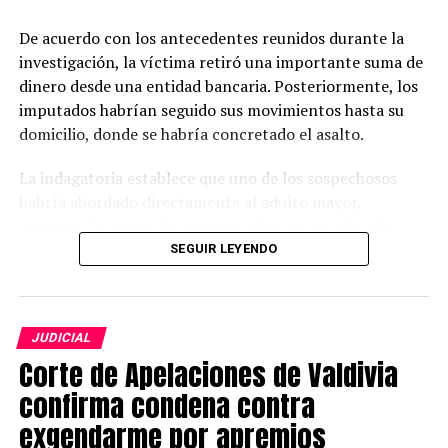
Ley Karin y la urgencia de entornos laborales saludables
De acuerdo con los antecedentes reunidos durante la
NO TE PIERDAS
investigación, la víctima retiró una importante suma de
Aguas Décima efectuará mantención de redes en Pedro
Montt este martes
dinero desde una entidad bancaria. Posteriormente, los
imputados habrían seguido sus movimientos hasta su
domicilio, donde se habría concretado el asalto.
Redacción
La indagatoria establece que uno de los sospechosos
habría abordado directamente al adulto mayor,
mientras los otros dos permanecían en un vehículo
prestando apoyo para ejecutar el delito y facilitar la
SEGUIR LEYENDO
huida.
Las diligencias investigativas fueron desarrolladas por la
JUDICIAL
Sección de Investigación Policial (SIP) de Carabineros,
Corte de Apelaciones de Valdivia
cuyo trabajo permitió identificar a los presuntos
responsables mediante el análisis de cámaras de
confirma condena contra
seguridad y el cruce de diversos antecedentes
exgendarme por apremios
recopilados durante la investigación.