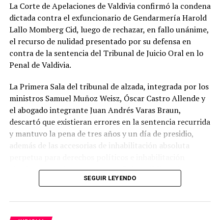
La Corte de Apelaciones de Valdivia confirmó la condena
dictada contra el exfuncionario de Gendarmería Harold
Lallo Momberg Cid, luego de rechazar, en fallo unánime,
el recurso de nulidad presentado por su defensa en
contra de la sentencia del Tribunal de Juicio Oral en lo
Penal de Valdivia.
La Primera Sala del tribunal de alzada, integrada por los
ministros Samuel Muñoz Weisz, Óscar Castro Allende y
el abogado integrante Juan Andrés Varas Braun,
descartó que existieran errores en la sentencia recurrida
y mantuvo la pena de tres años y un día de presidio,
además de las accesorias de inhabilitación absoluta
perpetua para derechos políticos e inhabilitación
absoluta para ejercer cargos y oficios públicos durante
SEGUIR LEYENDO
el tiempo de la condena.
El exgendarme fue condenado como autor de dos delitos
consumados de apremios ilegítimos, ocurridos el 5 de