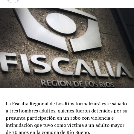
que la documentación la debe portar dese el origen del
transporte.
El director regional de Sernapesca Los Ríos, Rafael
Hernández, comentó que “este fallo es muy importante
para el Servicio, ya que respalda el trabajo de
fiscalización que se realiza con el fin de asegurar el
cumplimiento normativo y el resguardo de la
sustentabilidad de los recursos marinos”.
“Por nuestra parte seguiremos trabajando
coordinadamente con los miembros de la Red Sustenta
para garantizar que los recursos hidrobiológicos que se
transportan, comercializan, almacenan y procesan sean
de origen legal”, añadió el directivo
La Fiscalía Regional de Los Ríos formalizará este sábado
a tres hombres adultos, quienes fueron detenidos por su
Post Views:
815
presunta participación en un robo con violencia e
TAGS
intimidación que tuvo como víctima a un adulto mayor
de 70 años en la comuna de Río Bueno.
SIGUIENTE