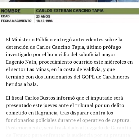
22 de enero de 2020, Momberg sorprendió a un interno
del módulo 42 con un teléfono celular y le exigió el pago
de $50 mil para permitirle conservar el aparato. Como el
recluso no entregó el dinero dentro del plazo fijado, el
entonces funcionario habría encargado a otros internos
que lo agredieran, ataque que se concretó el 22 de enero
El Ministerio Público entregó antecedentes sobre la
de ese año y que dejó a la víctima con una herida
detención de Carlos Cancino Tapia, último prófugo
cortante de carácter leve.
investigado por el homicidio del suboficial mayor
Eugenio Naín, procedimiento ocurrido este miércoles en
Al día siguiente, y aprovechando el proceso de
el sector Las Minas, en la costa de Valdivia, y que
reclasificación del interno para ser trasladado a otro
terminó con dos funcionarios del GOPE de Carabineros
módulo, el condenado volvió a exigirle $50 mil para
heridos a bala.
asignarlo a un módulo considerado más seguro, pago al
que el recluso accedió por temor a sufrir nuevas
El fiscal Carlos Bustos informó que el imputado será
agresiones.
presentado este jueves ante el tribunal por un delito
cometido en flagrancia, tras disparar contra los
El segundo hecho acreditado ocurrió el 5 de noviembre
funcionarios policiales durante el operativo de captura.
de 2019, cuando, pese a conocer el riesgo existente, el
Posteriormente, será trasladado al Juzgado de Garantía
entonces cabo segundo permitió el ingreso de nueve
de Temuco para enfrentar la audiencia por su presunta