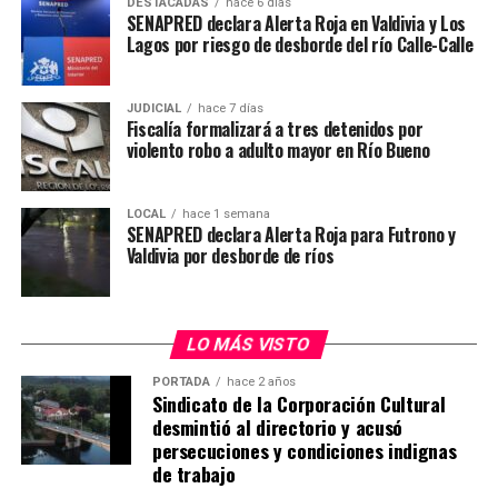
formalización, el tribunal decretó la medida cautelar de
DESTACADAS
hace 6 días
SENAPRED declara Alerta Roja en Valdivia y Los
prisión preventiva para dos de los cinco imputados,
Lagos por riesgo de desborde del río Calle-Calle
mientras continúan las diligencias investigativas para
establecer la participación de cada uno de los detenidos
y esclarecer la totalidad de los hechos.
JUDICIAL
hace 7 días
Fiscalía formalizará a tres detenidos por
violento robo a adulto mayor en Río Bueno
Desde Carabineros destacaron que este procedimiento
forma parte del trabajo coordinado con el Ministerio
Público para enfrentar el crimen organizado y el tráfico
LOCAL
hace 1 semana
SENAPRED declara Alerta Roja para Futrono y
de drogas, reforzando la seguridad de la comunidad y la
Valdivia por desborde de ríos
prevención de delitos asociados al narcotráfico.
Post Views:
27
LO MÁS VISTO
PORTADA
hace 2 años
Sindicato de la Corporación Cultural
desmintió al directorio y acusó
persecuciones y condiciones indignas
de trabajo