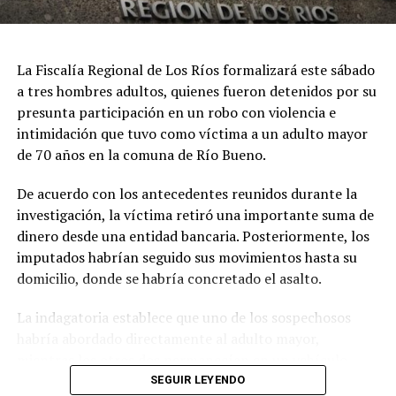
Municipio de Río Bueno se querella contra ex alcalde
por estafa, fraude al fisco y cohecho
La Fiscalía Regional de Los Ríos formalizará este sábado
Redacción Radio Austral
a tres hombres adultos, quienes fueron detenidos por su
presunta participación en un robo con violencia e
intimidación que tuvo como víctima a un adulto mayor
de 70 años en la comuna de Río Bueno.
De acuerdo con los antecedentes reunidos durante la
investigación, la víctima retiró una importante suma de
dinero desde una entidad bancaria. Posteriormente, los
imputados habrían seguido sus movimientos hasta su
domicilio, donde se habría concretado el asalto.
La indagatoria establece que uno de los sospechosos
habría abordado directamente al adulto mayor,
mientras los otros dos permanecían en un vehículo
prestando apoyo para ejecutar el delito y facilitar la
SEGUIR LEYENDO