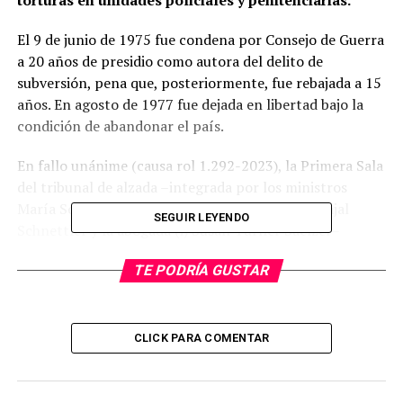
torturas en unidades policiales y penitenciarias.
El 9 de junio de 1975 fue condena por Consejo de Guerra
a 20 años de presidio como autora del delito de
subversión, pena que, posteriormente, fue rebajada a 15
años. En agosto de 1977 fue dejada en libertad bajo la
condición de abandonar el país.
En fallo unánime (causa rol 1.292-2023), la Primera Sala
del tribunal de alzada –integrada por los ministros
María Soledad Piñeiro Fuenzalida, Rodrigo Carvajal
SEGUIR LEYENDO
Schnettler y la abogada (i) Susan Turner Saelzer–
confirmó la sentencia recurrida, dictada por el Segundo
TE PODRÍA GUSTAR
Juzgado Civil de Valdivia, con declaración que se
aumenta el monto indemnizatorio en proporción al
daño acreditado.
CLICK PARA COMENTAR
“Que, la indemnización a título de daño moral se fijará
en la suma que se consignará en lo resolutivo de este
fallo, bajo la estimación que aquel
monto guarda