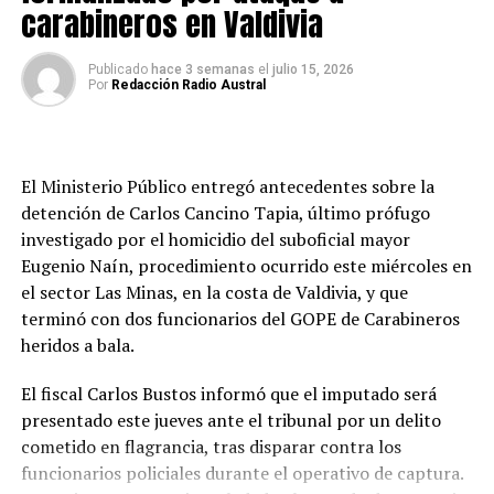
carabineros en Valdivia
decisión y valoró la prueba conforme a derecho,
descartando las alegaciones de la defensa respecto de
una supuesta falta de fundamentación.
Publicado
hace 3 semanas
el
julio 15, 2026
Por
Redacción Radio Austral
Asimismo, desestimó la causal de nulidad por una
eventual errónea aplicación del derecho, señalando que
el recurso no identificó ninguna norma jurídica aplicada
El Ministerio Público entregó antecedentes sobre la
incorrectamente y que sus argumentos solo expresaban
detención de Carlos Cancino Tapia, último prófugo
una discrepancia con la valoración realizada por el
investigado por el homicidio del suboficial mayor
tribunal.
Eugenio Naín, procedimiento ocurrido este miércoles en
el sector Las Minas, en la costa de Valdivia, y que
Los hechos acreditados
terminó con dos funcionarios del GOPE de Carabineros
heridos a bala.
Según estableció el Tribunal Oral, en los días previos al
22 de enero de 2020, Momberg sorprendió a un interno
El fiscal Carlos Bustos informó que el imputado será
del módulo 42 con un teléfono celular y le exigió el pago
presentado este jueves ante el tribunal por un delito
de $50 mil para permitirle conservar el aparato. Como el
cometido en flagrancia, tras disparar contra los
recluso no entregó el dinero dentro del plazo fijado, el
funcionarios policiales durante el operativo de captura.
entonces funcionario habría encargado a otros internos