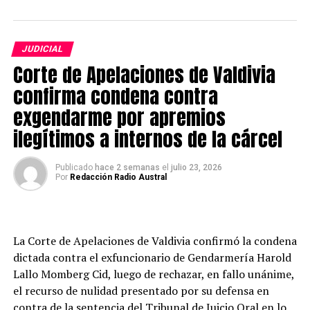
huida.
Las diligencias investigativas fueron desarrolladas por la
JUDICIAL
Sección de Investigación Policial (SIP) de Carabineros,
Corte de Apelaciones de Valdivia
cuyo trabajo permitió identificar a los presuntos
responsables mediante el análisis de cámaras de
confirma condena contra
seguridad y el cruce de diversos antecedentes
exgendarme por apremios
recopilados durante la investigación.
ilegítimos a internos de la cárcel
Los tres detenidos comparecieron este viernes ante el
Juzgado de Garantía de Río Bueno para el control de
Publicado
hace 2 semanas
el
julio 23, 2026
Por
Redacción Radio Austral
detención. Sin embargo, a petición del Ministerio
Público, el tribunal resolvió ampliar la detención hasta
este sábado, jornada en la que la Fiscalía formalizará la
investigación y solicitará las medidas cautelares que
La Corte de Apelaciones de Valdivia confirmó la condena
estime pertinentes.
dictada contra el exfuncionario de Gendarmería Harold
Lallo Momberg Cid, luego de rechazar, en fallo unánime,
Post Views:
4
el recurso de nulidad presentado por su defensa en
contra de la sentencia del Tribunal de Juicio Oral en lo