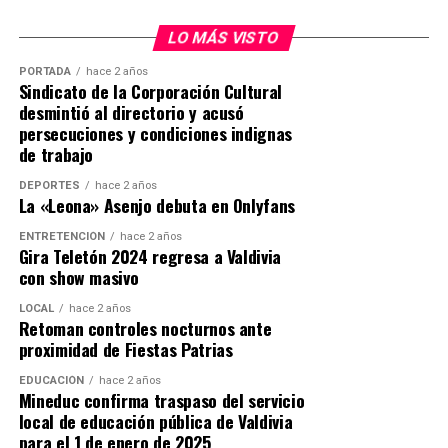
Post Views:
16
de drogas, reforzando la seguridad de la comunidad y la
LO MÁS VISTO
prevención de delitos asociados al narcotráfico.
PORTADA
hace 2 años
Sindicato de la Corporación Cultural
Post Views:
27
desmintió al directorio y acusó
persecuciones y condiciones indignas
de trabajo
DEPORTES
hace 2 años
La «Leona» Asenjo debuta en Onlyfans
ENTRETENCIÓN
hace 2 años
Gira Teletón 2024 regresa a Valdivia
con show masivo
LOCAL
hace 2 años
Retoman controles nocturnos ante
proximidad de Fiestas Patrias
EDUCACIÓN
hace 2 años
Mineduc confirma traspaso del servicio
local de educación pública de Valdivia
para el 1 de enero de 2025