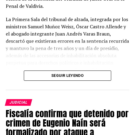
Penal de Valdivia.
La Primera Sala del tribunal de alzada, integrada por los
ministros Samuel Muñoz Weisz, Óscar Castro Allende y
el abogado integrante Juan Andrés Varas Braun,
descartó que existieran errores en la sentencia recurrida
y mantuvo la pena de tres años y un día de presidio,
además de las accesorias de inhabilitación absoluta
perpetua para derechos políticos e inhabilitación
absoluta para ejercer cargos y oficios públicos durante
SEGUIR LEYENDO
el tiempo de la condena.
El exgendarme fue condenado como autor de dos delitos
consumados de apremios ilegítimos, ocurridos el 5 de
JUDICIAL
noviembre de 2019 y el 22 de enero de 2020 al interior
Fiscalía confirma que detenido por
del Complejo Penitenciario de Valdivia.
crimen de Eugenio Naín será
En su resolución, la Corte sostuvo que el tribunal de
formalizado por ataque a
primera instancia fundamentó adecuadamente su