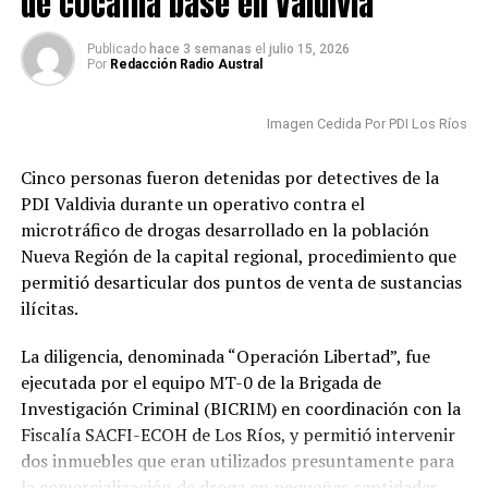
de cocaína base en Valdivia
esta iniciativa, el ministerio pretende involucrar a
actores en sectores como la minería, la agricultura, la
Publicado
hace 3 semanas
el
julio 15, 2026
Por
Redacción Radio Austral
sostenibilidad y otros ámbitos donde el conocimiento
local es crucial. Además, la herramienta permitirá
promover la colaboración entre regiones y mejorar el
Imagen Cedida Por PDI Los Ríos
acceso a financiamiento e infraestructura para
Cinco personas fueron detenidas por detectives de la
proyectos de alta relevancia local.
PDI Valdivia durante un operativo contra el
Post Views:
664
microtráfico de drogas desarrollado en la población
Nueva Región de la capital regional, procedimiento que
TAGS
permitió desarticular dos puntos de venta de sustancias
SIGUIENTE
ilícitas.
Dirigente de los médicos vinculó presencia de
campamentos como causa de violencia que llevó a
La diligencia, denominada “Operación Libertad”, fue
cerrar Cecosf Pablo Neruda
ejecutada por el equipo MT-0 de la Brigada de
NO TE PIERDAS
Investigación Criminal (BICRIM) en coordinación con la
Cierran Cecosf Pablo Neruda en insólita decisión por
Fiscalía SACFI-ECOH de Los Ríos, y permitió intervenir
crisis de seguridad
dos inmuebles que eran utilizados presuntamente para
la comercialización de droga en pequeñas cantidades.