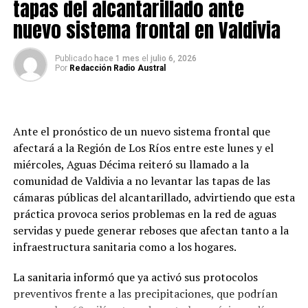
Mocho-Choshuenco, Carrán-Los Venados y Puyehue-
tapas del alcantarillado ante
Cordón Caulle, además de remociones en masa en
nuevo sistema frontal en Valdivia
sectores cordilleranos y costeros.
Publicado
hace 1 mes
el
julio 6, 2026
El gobernador regional, Luis Cuvertino, señaló que la
Por
Redacción Radio Austral
iniciativa permitirá fortalecer el trabajo que desarrolla
el servicio en terreno, especialmente en zonas de alta
complejidad.
Ante el pronóstico de un nuevo sistema frontal que
«Buscamos entregar las herramientas necesarias para
afectará a la Región de Los Ríos entre este lunes y el
que sus equipos puedan desempeñar sus funciones en
miércoles, Aguas Décima reiteró su llamado a la
mejores condiciones, considerando que se trata de un
comunidad de Valdivia a no levantar las tapas de las
servicio con una dotación acotada y que requiere un
cámaras públicas del alcantarillado, advirtiendo que esta
importante respaldo para cumplir su labor», indicó.
práctica provoca serios problemas en la red de aguas
servidas y puede generar reboses que afectan tanto a la
Desde el Consejo Regional también destacaron la
infraestructura sanitaria como a los hogares.
importancia de dotar al organismo de mejores
herramientas para el desarrollo de sus funciones.
La sanitaria informó que ya activó sus protocolos
preventivos frente a las precipitaciones, que podrían
El consejero regional Ariel Muñoz afirmó que la