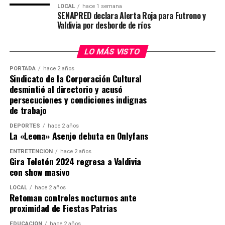
LOCAL
hace 1 semana
SENAPRED declara Alerta Roja para Futrono y
Valdivia por desborde de ríos
LO MÁS VISTO
PORTADA
hace 2 años
Sindicato de la Corporación Cultural
desmintió al directorio y acusó
persecuciones y condiciones indignas
de trabajo
DEPORTES
hace 2 años
La «Leona» Asenjo debuta en Onlyfans
ENTRETENCIÓN
hace 2 años
Gira Teletón 2024 regresa a Valdivia
con show masivo
LOCAL
hace 2 años
Retoman controles nocturnos ante
proximidad de Fiestas Patrias
EDUCACIÓN
hace 2 años