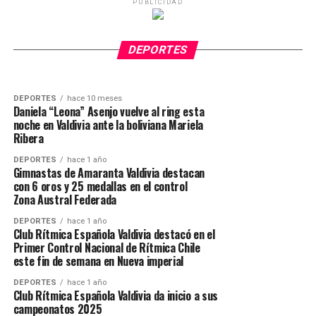
PUBLICIDAD
DEPORTES
hace 10 meses
“La Leona” Asenjo ganó con fuerza y corazón
en una gran noche de boxeo en Dreams
DEPORTES
hace 10 meses
Sebastián “Lobo” Fontanilla se consagra como
Valdivia
DEPORTES
nuevo campeón chileno Superwelter
DEPORTES
hace 10 meses
Daniela “Leona” Asenjo vuelve al ring esta
noche en Valdivia ante la boliviana Mariela
Ribera
DEPORTES
hace 1 año
Gimnastas de Amaranta Valdivia destacan
con 6 oros y 25 medallas en el control
Zona Austral Federada
DEPORTES
hace 1 año
Club Rítmica Española Valdivia destacó en el
Primer Control Nacional de Rítmica Chile
este fin de semana en Nueva imperial
DEPORTES
hace 1 año
Club Rítmica Española Valdivia da inicio a sus
campeonatos 2025