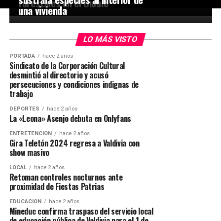
forestales en el Biobío
una vivienda
LO MÁS VISTO
PORTADA
hace 2 años
Sindicato de la Corporación Cultural
desmintió al directorio y acusó
persecuciones y condiciones indignas de
trabajo
DEPORTES
hace 2 años
La «Leona» Asenjo debuta en Onlyfans
ENTRETENCIÓN
hace 2 años
Gira Teletón 2024 regresa a Valdivia con
show masivo
LOCAL
hace 2 años
Retoman controles nocturnos ante
proximidad de Fiestas Patrias
EDUCACIÓN
hace 2 años
Mineduc confirma traspaso del servicio local
de educación pública de Valdivia para el 1 de