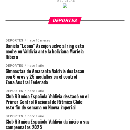
PUBLICIDAD
DEPORTES
hace 10 meses
“La Leona” Asenjo ganó con fuerza y corazón
en una gran noche de boxeo en Dreams
DEPORTES
hace 10 meses
Sebastián “Lobo” Fontanilla se consagra como
Valdivia
DEPORTES
nuevo campeón chileno Superwelter
DEPORTES
hace 10 meses
Daniela “Leona” Asenjo vuelve al ring esta
noche en Valdivia ante la boliviana Mariela
Ribera
DEPORTES
hace 1 año
Gimnastas de Amaranta Valdivia destacan
con 6 oros y 25 medallas en el control
Zona Austral Federada
DEPORTES
hace 1 año
Club Rítmica Española Valdivia destacó en el
Primer Control Nacional de Rítmica Chile
este fin de semana en Nueva imperial
DEPORTES
hace 1 año
Club Rítmica Española Valdivia da inicio a sus
campeonatos 2025