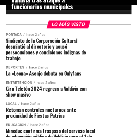
justicia
funcionarios municipales
LO MÁS VISTO
PORTADA
hace 2 años
Sindicato de la Corporación Cultural
desmintió al directorio y acusó
persecuciones y condiciones indignas de
trabajo
DEPORTES
hace 2 años
La «Leona» Asenjo debuta en Onlyfans
ENTRETENCIÓN
hace 2 años
Gira Teletón 2024 regresa a Valdivia con
show masivo
LOCAL
hace 2 años
Retoman controles nocturnos ante
proximidad de Fiestas Patrias
EDUCACIÓN
hace 2 años
Mineduc confirma traspaso del servicio local
de educación pública de Valdivia para el 1 de