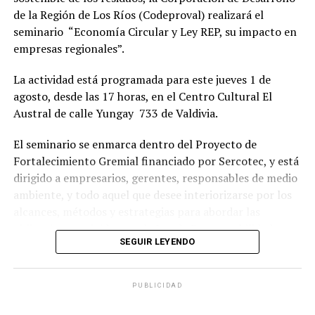
entorno laboral respetuoso y seguro. Sin embargo,
de la Región de Los Ríos (Codeproval) realizará el
cumplir con la ley no es suficiente para abordar todos
seminario “Economía Circular y Ley REP, su impacto en
los desafíos relacionados con la salud mental en el
empresas regionales”.
trabajo.
La actividad está programada para este jueves 1 de
“La Ley Karin proporciona un marco esencial para la
agosto, desde las 17 horas, en el Centro Cultural El
protección de los trabajadores, pero es responsabilidad
Austral de calle Yungay 733 de Valdivia.
de las empresas ir más allá de lo exigido por la ley.
Adoptar un enfoque proactivo y preventivo en la
El seminario se enmarca dentro del Proyecto de
gestión de la salud mental no solo beneficia a los
Fortalecimiento Gremial financiado por Sercotec, y está
trabajadores, sino que también fortalece a las
dirigido a empresarios, gerentes, responsables de medio
organizaciones a largo plazo” indica la CEO de Grupo
ambiente, y todo aquel que desee interiorizarse por los
Cetep.
alcances, métodos y estrategias para abordar las
obligaciones exigidas por la Ley de Responsabilidad
Post Views:
1.068
SEGUIR LEYENDO
Extendida del Productor (REP).
En el seminario participará el ingeniero Héctor Arroyo,
PUBLICIDAD
gerente general de Consultora Novagente, quien es
especialista en áreas de la gestión de procesos e