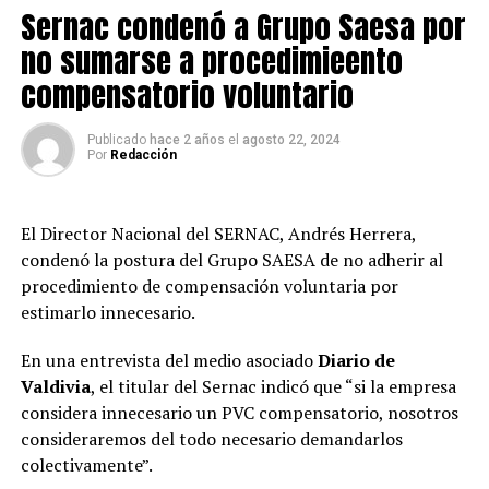
Sernac condenó a Grupo Saesa por
emocional, no solo tiene consecuencias devastadoras
para la salud de los empleados, sino que también afecta
no sumarse a procedimieento
negativamente la productividad, incrementa el
compensatorio voluntario
ausentismo y genera una alta rotación de personal.
Publicado
hace 2 años
el
agosto 22, 2024
“Es como una bola. Estrés, luego síntomas de ansiedad y,
Por
Redacción
posteriormente podemos pasar a cuadros más graves
como depresión y lamentablemente el estrés mantenido
también se traduce en enfermedades médicas como
El Director Nacional del SERNAC, Andrés Herrera,
diabetes obesidad e hipertensión, problemas endocrinos,
condenó la postura del Grupo SAESA de no adherir al
de libido, se nos echa a perder como todas las
procedimiento de compensación voluntaria por
máquinas”, indicó la CEO de Grupo Cetep Claudia
estimarlo innecesario.
Barrera.
En una entrevista del medio asociado
Diario de
Las empresas que subestiman la importancia de la salud
Valdivia
, el titular del Sernac indicó que “si la empresa
mental enfrentan costos significativos, tanto en
considera innecesario un PVC compensatorio, nosotros
términos de recursos humanos como financieros. Un
consideraremos del todo necesario demandarlos
ambiente laboral tóxico, donde el acoso y la presión
colectivamente”.
constante son la norma, no solo deteriora la salud de los