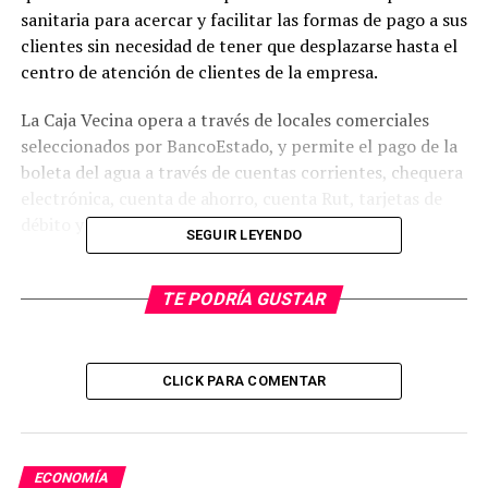
sanitaria para acercar y facilitar las formas de pago a sus
clientes sin necesidad de tener que desplazarse hasta el
centro de atención de clientes de la empresa.
La Caja Vecina opera a través de locales comerciales
seleccionados por BancoEstado, y permite el pago de la
boleta del agua a través de cuentas corrientes, chequera
electrónica, cuenta de ahorro, cuenta Rut, tarjetas de
débito y crédito, y en efectivo.
SEGUIR LEYENDO
Sólo en el centro de Valdivia existen una treintena de
locales adscritos a Caja Vecina, en tanto que en el radio
TE PODRÍA GUSTAR
urbano éstos superan el centenar. Todos ellos están
operativos para recibir el pago de la boleta de agua, el
cual se refleja de forma automática en el sistema
CLICK PARA COMENTAR
comercial de Aguas Décima.
ECONOMÍA