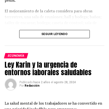
pesos.
El mejoramiento de la caleta considera para obras
terrestres, una sala de reuniones; hall y bodega; baños;
taller de encarne; bodega; caseta de control; sala de
ventas; edificio multiuso; zona abierta y cubierta.
Mientras que para obras marítimas, considera un
SEGUIR LEYENDO
pontón, una pasarela basculante y una escollera.
Post Views:
1.350
ECONOMÍA
Ley Karin y la urgencia de
entornos laborales saludables
Publicado
hace 2 años
el
agosto 28, 2024
Por
Redacción
La salud mental de los trabajadores se ha convertido en