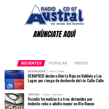
implementación de sistemas complejos; y especialista
en diseños de Sistema de Reciclaje bajo la Ley REP.
El profesional desarrolló el Sistema de Gestión para el
Reciclaje de la Región de Los Ríos, a través del Gobierno
Regional entre los años 2020 y 2023. Además, desarrolló
el Sistema de gestión para FAMAE y otras
organizaciones privadas y gubernamentales.
Post Views:
1.082
RECIENTES
POPULAR
VIDEOS
DESTACADAS
hace 7 días
SENAPRED declara Alerta Roja en Valdivia y Los
Lagos por riesgo de desborde del río Calle-Calle
JUDICIAL
hace 1 semana
Fiscalía formalizará a tres detenidos por
violento robo a adulto mayor en Río Bueno