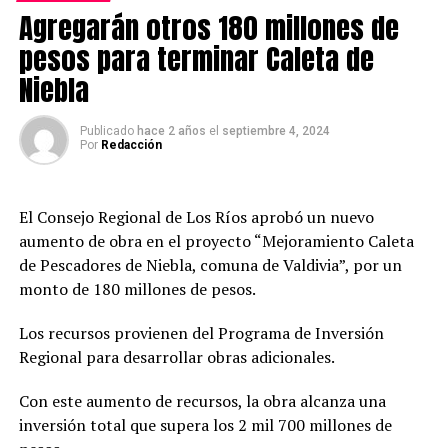
Agregarán otros 180 millones de
pesos para terminar Caleta de
Post Views:
1.289
Niebla
TAGS
SIGUIENTE
Publicado
hace 2 años
el
septiembre 4, 2024
PDI detiene a 4 personas e incauta 45 kilos de drogas y
Por
Redacción
armas en Los Ríos
NO TE PIERDAS
¿Quieres trabajar de brigadista? Conaf abrió
El Consejo Regional de Los Ríos aprobó un nuevo
inscripciones
aumento de obra en el proyecto “Mejoramiento Caleta
de Pescadores de Niebla, comuna de Valdivia”, por un
monto de 180 millones de pesos.
Redacción
Los recursos provienen del Programa de Inversión
Regional para desarrollar obras adicionales.
Con este aumento de recursos, la obra alcanza una
inversión total que supera los 2 mil 700 millones de