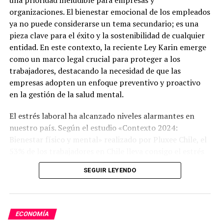
una prioridad ineludible para empresas y
organizaciones. El bienestar emocional de los empleados
ya no puede considerarse un tema secundario; es una
pieza clave para el éxito y la sostenibilidad de cualquier
entidad. En este contexto, la reciente Ley Karin emerge
como un marco legal crucial para proteger a los
trabajadores, destacando la necesidad de que las
empresas adopten un enfoque preventivo y proactivo
en la gestión de la salud mental.
El estrés laboral ha alcanzado niveles alarmantes en
nuestro país. Según el estudio «Contexto 2024:
Bienestar físico y mental» realizado por Pluxee Chile, el
53% de los trabajadores en Chile lleva consigo el estrés
del trabajo hasta sus hogares.
SEGUIR LEYENDO
Otro estudio, de Laborum, reveló que el 92% de los
trabajadores chilenos se siente estresado o «quemado».
ECONOMÍA
Estos altos niveles de estrés, ansiedad y agotamiento