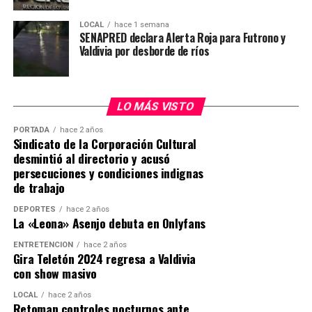
LOCAL
hace 1 semana
SENAPRED declara Alerta Roja para Futrono y
Valdivia por desborde de ríos
LO MÁS VISTO
PORTADA
hace 2 años
Sindicato de la Corporación Cultural
desmintió al directorio y acusó
persecuciones y condiciones indignas
de trabajo
DEPORTES
hace 2 años
La «Leona» Asenjo debuta en Onlyfans
ENTRETENCIÓN
hace 2 años
Gira Teletón 2024 regresa a Valdivia
con show masivo
LOCAL
hace 2 años
Retoman controles nocturnos ante