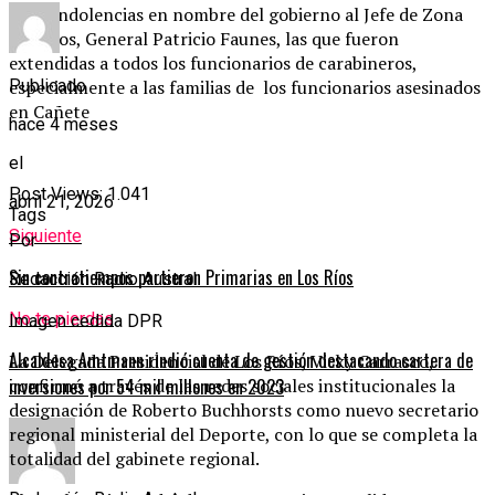
sus condolencias en nombre del gobierno al Jefe de Zona
Los Ríos, General Patricio Faunes, las que fueron
extendidas a todos los funcionarios de carabineros,
Publicado
especialmente a las familias de los funcionarios asesinados
en Cañete
hace 4 meses
el
Post Views:
1.041
abril 21, 2026
Tags
Siguiente
Por
Sin contratiempos partieron Primarias en Los Ríos
Redacción Radio Austral
No te pierdas
Imagen cedida DPR
Alcaldesa Amtmann rindió cuenta de gestión destacando cartera de
La Delegada Presidencial de Los Ríos, Vicky Carrasco,
confirmó a través de las redes sociales institucionales la
inversiones por 54 mil millones en 2023
designación de Roberto Buchhorsts como nuevo secretario
regional ministerial del Deporte, con lo que se completa la
totalidad del gabinete regional.