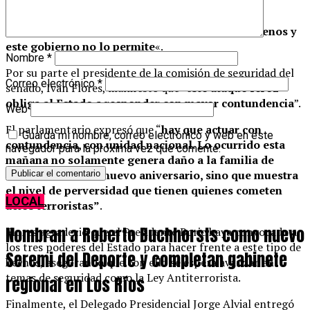
La senadora por Los Ríos añadió que “
Carabineros
necesita poder disparar para defender a los chilenos y
este gobierno no lo permite
«.
Nombre
*
Por su parte el presidente de la comisión de seguridad del
Correo electrónico
*
senado, Iván Flores, manifestó que “e
ste ataque feroz
obliga al Estado a responder con mayor contundencia
”.
Web
El parlamentario expresó que “
hay que actuar con
Guarda mi nombre, correo electrónico y web en este
contundencia, con unidad nacional. Lo ocurrido esta
navegador para la próxima vez que comente.
mañana no solamente genera daño a la familia de
carabineros en su nuevo aniversario, sino que muestra
el nivel de perversidad que tienen quienes cometen
LOCAL
actos terroristas”
.
Nombran a Roberto Buchhorsts como nuevo
Flores agradeció que el Presidente Boric haya convocado a
los tres poderes del Estado para hacer frente a este tipo de
Seremi del Deporte y completan gabinete
hechos, asegurando que con ello se espera avanzar en
temas de seguridad como la Ley Antiterrorista.
regional en Los Ríos
Finalmente, el Delegado Presidencial Jorge Alvial entregó