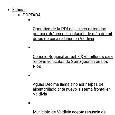
Noticias
PORTADA
Operativo de la PDI deja cinco detenidos
por microtráfico e incautación de más de mil
dosis de cocaína base en Valdivia
Consejo Regional aprueba $76 millones para
renovar vehículos de Sernageomin en Los
Ríos
Aguas Décima llama a no abrir tapas del
alcantarillado ante nuevo sistema frontal en
Valdivia
Municipio de Valdivia acepta renuncia de