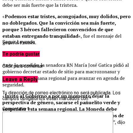
debe ser más fuerte que la tristeza.
«
Podemos estar tristes, acongojados, muy dolidos, pero
no doblegados. Que la convicción sea más fuerte,
porque 3 héroes fallecieron convencidos de que
estaban entregando tranquilidad
«, fue el mensaje del
general Faunes.
Seguir Leyendo
Reacciones
Te podría gustar
Ante lo sucedido, la senadora RN María José Gatica pidió al
Click para comentar
gobierno decretar estado de sitio para macrozonasur y
suspender la semana regional para avanzar en agenda de
Leave a Reply
seguridad.
Tu dirección de correo electrónico no será publicada.
Los
«
Invito al Gobierno a por un momento dejar la
campos obligatorios están marcados con
*
perspectiva de género, sacarse el pañuelito verde y
suspender esta semana regional. La Moneda debe
Comentario
*
ordenar a su sector y sacar adelante los proyectos de
seguridad y podamos votar rápidamente en sala
”, dijo
Gatica.