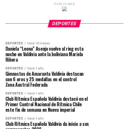
PUBLICIDAD
DEPORTES
hace 10 meses
“La Leona” Asenjo ganó con fuerza y corazón
en una gran noche de boxeo en Dreams
DEPORTES
hace 10 meses
Sebastián “Lobo” Fontanilla se consagra como
Valdivia
DEPORTES
nuevo campeón chileno Superwelter
DEPORTES
hace 10 meses
Daniela “Leona” Asenjo vuelve al ring esta
noche en Valdivia ante la boliviana Mariela
Ribera
DEPORTES
hace 1 año
Gimnastas de Amaranta Valdivia destacan
con 6 oros y 25 medallas en el control
Zona Austral Federada
DEPORTES
hace 1 año
Club Rítmica Española Valdivia destacó en el
Primer Control Nacional de Rítmica Chile
este fin de semana en Nueva imperial
DEPORTES
hace 1 año
Club Rítmica Española Valdivia da inicio a sus