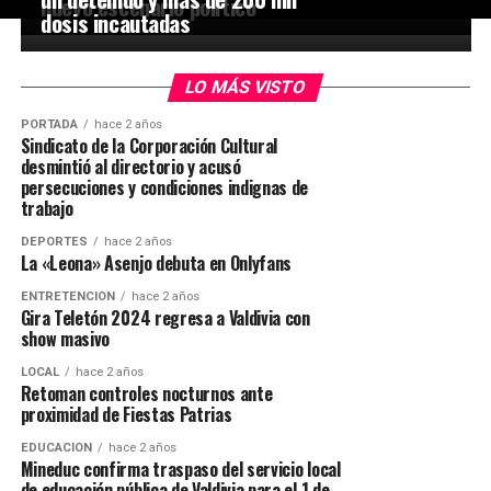
nuevo escenario político
dosis incautadas
LO MÁS VISTO
PORTADA
hace 2 años
Sindicato de la Corporación Cultural
desmintió al directorio y acusó
persecuciones y condiciones indignas de
trabajo
DEPORTES
hace 2 años
La «Leona» Asenjo debuta en Onlyfans
ENTRETENCIÓN
hace 2 años
Gira Teletón 2024 regresa a Valdivia con
show masivo
LOCAL
hace 2 años
Retoman controles nocturnos ante
proximidad de Fiestas Patrias
EDUCACIÓN
hace 2 años
Mineduc confirma traspaso del servicio local
de educación pública de Valdivia para el 1 de